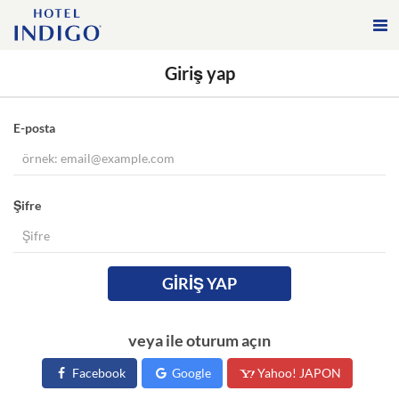
Giriş yap
E-posta
Şifre
GIRIŞ YAP
veya ile oturum açın
Facebook
Google
Yahoo! JAPON