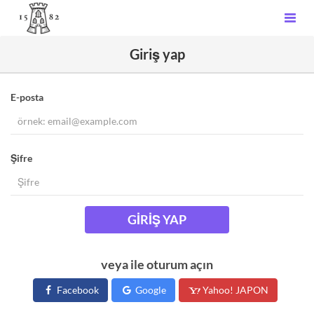
Giriş yap
E-posta
Şifre
GIRIŞ YAP
veya ile oturum açın
Facebook
Google
Yahoo! JAPON