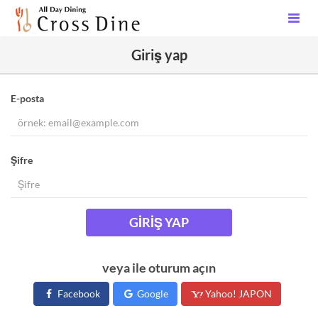
Giriş yap
E-posta
Şifre
GIRIŞ YAP
veya ile oturum açın
Facebook
Google
Yahoo! JAPON