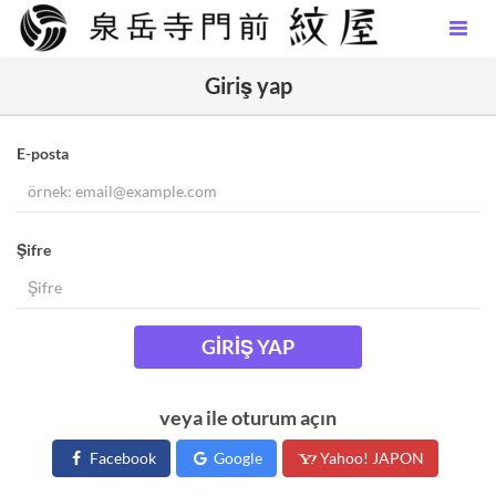
Giriş yap
E-posta
Şifre
GIRIŞ YAP
veya ile oturum açın
Facebook
Google
Yahoo! JAPON