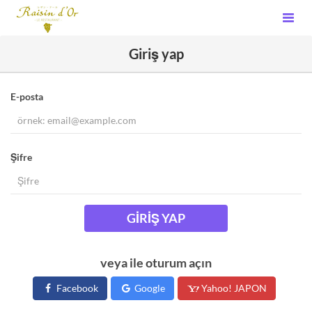
Giriş yap
E-posta
Şifre
GIRIŞ YAP
veya ile oturum açın
Facebook
Google
Yahoo! JAPON