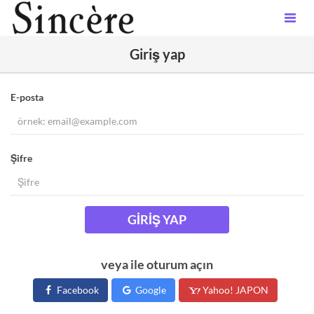
Giriş yap
E-posta
Şifre
GIRIŞ YAP
veya ile oturum açın
Facebook
Google
Yahoo! JAPON