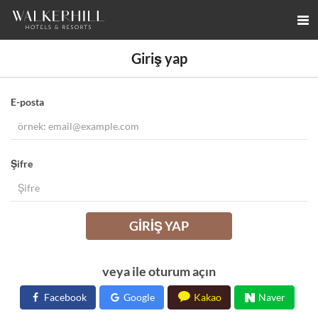
Giriş yap
E-posta
Şifre
GIRIŞ YAP
veya ile oturum açın
Facebook
Google
Kakao
Naver