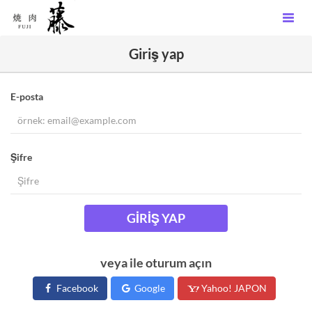
Giriş yap
E-posta
Şifre
GIRIŞ YAP
veya ile oturum açın
Facebook
Google
Yahoo! JAPON