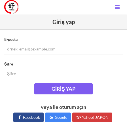
Giriş yap
E-posta
Şifre
GIRIŞ YAP
veya ile oturum açın
Facebook
Google
Yahoo! JAPON