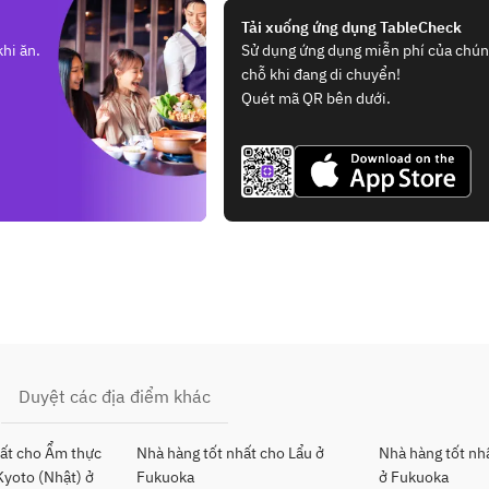
Tải xuống ứng dụng TableCheck
hi ăn.
Sử dụng ứng dụng miễn phí của chúng
chỗ khi đang di chuyển!
Quét mã QR bên dưới.
Duyệt các địa điểm khác
hất cho Ẩm thực
Nhà hàng tốt nhất cho Lẩu ở
Nhà hàng tốt nh
Kyoto (Nhật) ở
Fukuoka
ở Fukuoka