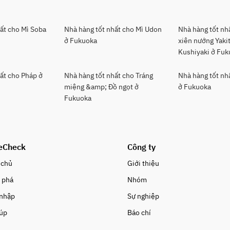
ất cho Mì Soba
Nhà hàng tốt nhất cho Mì Udon
Nhà hàng tốt nhấ
ở Fukuoka
xiên nướng Yaki
Kushiyaki ở Fu
ất cho Pháp ở
Nhà hàng tốt nhất cho Tráng
Nhà hàng tốt nh
miệng &amp; Đồ ngọt ở
ở Fukuoka
Fukuoka
eCheck
Công ty
 chủ
Giới thiệu
 phá
Nhóm
 nhập
Sự nghiệp
iúp
Báo chí