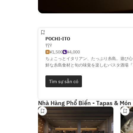
POCHI-ITO
Ý
¥1,500
¥4,000
ちょこっとイタリアン、たっぷり糸島。遊び心
鮮な糸島食材と旬の味覚を楽しむパスタ酒場『
のパスタ、ディナーはお酒に合う小皿料理とワ
で至福のひとときを。気軽に立ち寄れる美味し
Tìm sự sẵn có
Nhà Hàng Phổ Biến - Tapas & Món