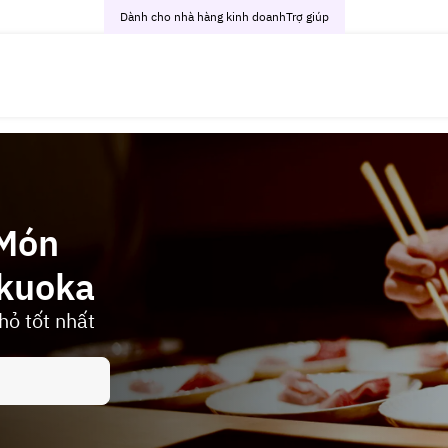
Dành cho nhà hàng kinh doanh
Trợ giúp
 Món
ukuoka
ỏ tốt nhất