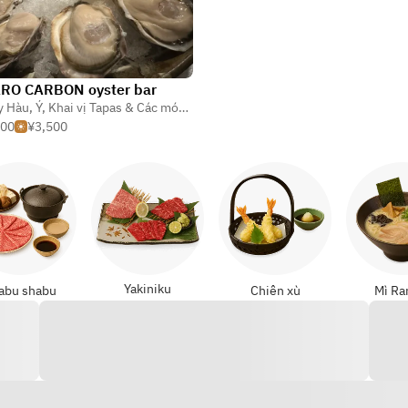
RO CARBON oyster bar
y Hàu
,
Ý
,
Khai vị Tapas & Các món nhỏ
000
¥3,500
Yakiniku
abu shabu
Chiên xù
Mì R