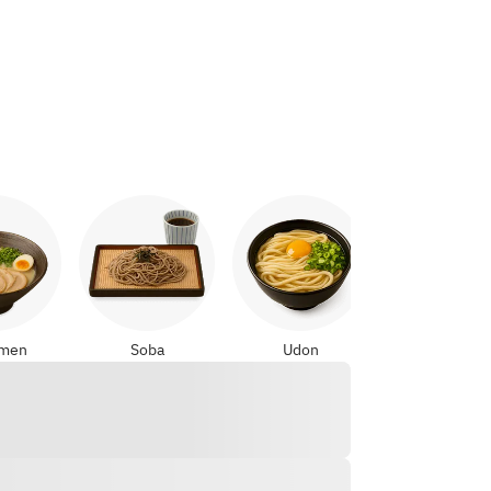
Yakitori
amen
Soba
Udon