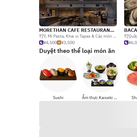
MORETHAN CAFE RESTAURANT LOUNGE
BACA
Ý
,
Mì Pasta
,
Khai vị Tapas & Các món nhỏ
Quầ
¥4,500
¥3,500
¥6,
Duyệt theo thể loại món ăn
Sushi
Ẩm thực Kaiseki & Kyoto (Nhật)
Sh