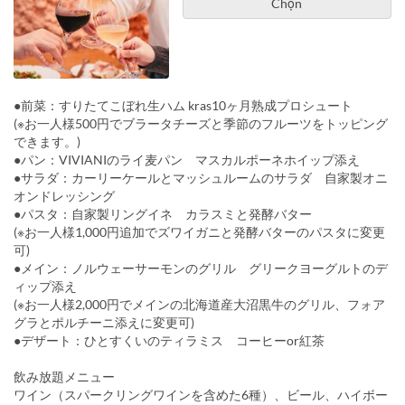
Chọn
●前菜：すりたてこぼれ生ハム kras10ヶ月熟成プロシュート
(※お一人様500円でブラータチーズと季節のフルーツをトッピング
できます。)
●パン：VIVIANIのライ麦パン マスカルポーネホイップ添え
●サラダ：カーリーケールとマッシュルームのサラダ 自家製オニ
オンドレッシング
●パスタ：自家製リングイネ カラスミと発酵バター
(※お一人様1,000円追加でズワイガニと発酵バターのパスタに変更
可)
●メイン：ノルウェーサーモンのグリル グリークヨーグルトのデ
ィップ添え
(※お一人様2,000円でメインの北海道産大沼黒牛のグリル、フォア
グラとポルチーニ添えに変更可)
●デザート：ひとすくいのティラミス コーヒーor紅茶
飲み放題メニュー
ワイン（スパークリングワインを含めた6種）、ビール、ハイボー