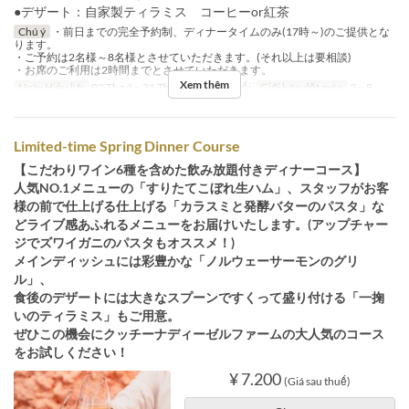
●デザート：自家製ティラミス コーヒーor紅茶
Chú ý
・前日までの完全予約制、ディナータイムのみ(17時～)のご提供とな
ります。
・ご予約は2名様～8名様とさせていただきます。(それ以上は要相談)
・お席のご利用は2時間までとさせていただきます。
Xem thêm
Ngày Hiệu lực
02 Thg 4 ~ 31 Thg 8
Bữa
Bữa tối
Giới hạn dặt món
2 ~ 8
Limited-time Spring Dinner Course
【こだわりワイン6種を含めた飲み放題付きディナーコース】
人気NO.1メニューの「すりたてこぼれ生ハム」、スタッフがお客
様の前で仕上げる仕上げる「カラスミと発酵バターのパスタ」な
どライブ感あふれるメニューをお届けいたします。(アップチャー
ジでズワイガニのパスタもオススメ！)
メインディッシュには彩豊かな「ノルウェーサーモンのグリ
ル」、
食後のデザートには大きなスプーンですくって盛り付ける「一掬
いのティラミス」もご用意。
ぜひこの機会にクッチーナディーゼルファームの大人気のコース
をお試しください！
¥ 7.200
(Giá sau thuế)