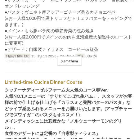
オンドレッシング
●パスタ：ヴェネト産アジアーゴチーズ香るカチョエペペ
(※お一人様1,000円で黒トリュフとトリュフバターをトッピングで
きます。)
●メイン：もち豚バラ肉の季節野菜の包み焼き
(※お一人様2,000円でメインのお肉を北海道産大沼黒牛のロースト
に変更可)
●デザート：自家製ティラミス コーヒーor紅茶
Ngày Hiệu lực
13 Thg 11 2025 ~ 31 Thg 3
Bữa
Bữa tối
Xem thêm
Giới hạn dặt món
2 ~ 8
Limited-time Cucina Dinner Course
クッチーナディーゼルファーム大人気のコース春Ver.
人気NO.1メニューの「すりたてこぼれ生ハム」、スタッフがお客
様の前で仕上げる仕上げる「カラスミと発酵バターのパスタ」な
どライブ感あふれるメニューをお届けいたします。(アップチャー
ジでズワイガニのパスタもオススメ！)
メインディッシュには彩豊かな「ノルウェーサーモンのグリ
ル」、
食後のデザートには定番の「自家製ティラミス」