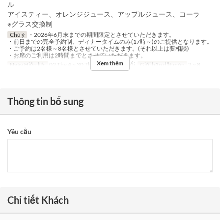
ル
アイスティー、オレンジジュース、アップルジュース、コーラ
※グラス交換制
Chú ý
・2026年6月末までの期間限定とさせていただきます。
・前日までの完全予約制、ディナータイムのみ(17時～)のご提供となります。
・ご予約は2名様～8名様とさせていただきます。(それ以上は要相談)
・お席のご利用は2時間までとさせていただきます。
Xem thêm
Ngày Hiệu lực
02 Thg 4 ~ 30 Thg 6
Bữa
Bữa tối
Giới hạn dặt món
2 ~ 8
Thông tin bổ sung
Yêu cầu
Chi tiết Khách