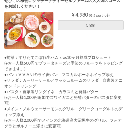
ぜひこの機会にクッチーナディーゼルファームの大人気のコース
をお試しください！
¥ 4.980
(Giá sau thuế)
Chọn
●前菜：すりたてこぼれ生ハム kras10ヶ月熟成プロシュート
(※お一人様500円でブラータチーズと季節のフルーツをトッピング
できます。)
●パン：VIVIANIのライ麦パン マスカルポーネホイップ添え
●サラダ：カーリーケールとマッシュルームのサラダ 自家製オニ
オンドレッシング
●パスタ：自家製リングイネ カラスミと発酵バター
(※お一人様1,000円追加でズワイガニと発酵バターのパスタに変更
可)
●メイン：ノルウェーサーモンのグリル グリークヨーグルトのデ
ィップ添え
(※お一人様2,000円でメインの北海道産大沼黒牛のグリル、フォア
グラとポルチーニ添えに変更可)