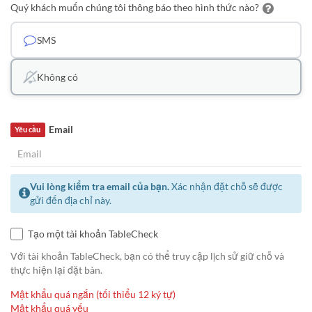
Quý khách muốn chúng tôi thông báo theo hình thức nào?
SMS
Không có
Email
Yêu cầu
Vui lòng kiểm tra email của bạn.
Xác nhận đặt chỗ sẽ được
gửi đến địa chỉ này.
Tạo một tài khoản TableCheck
Với tài khoản TableCheck, bạn có thể truy cập lịch sử giữ chỗ và
thực hiện lại đặt bàn.
Mật khẩu quá ngắn (tối thiểu 12 ký tự)
Mật khẩu quá yếu