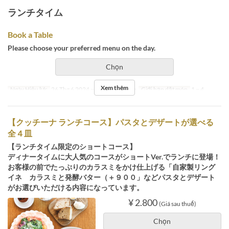
ランチタイム
Book a Table
Please choose your preferred menu on the day.
Chọn
Xem thêm
Ngày Hiệu lực
26 Thg 6 2024 ~
Bữa
Bữa trưa
Giới hạn dặt món
1 ~ 4
【クッチーナ ランチコース】パスタとデザートが選べる
全４皿
【ランチタイム限定のショートコース】
ディナータイムに大人気のコースがショートVer.でランチに登場！
お客様の前でたっぷりのカラスミをかけ仕上げる「自家製リング
イネ カラスミと発酵バター（＋９００」などパスタとデザート
がお選びいただける内容になっています。
¥ 2.800
(Giá sau thuế)
Chọn