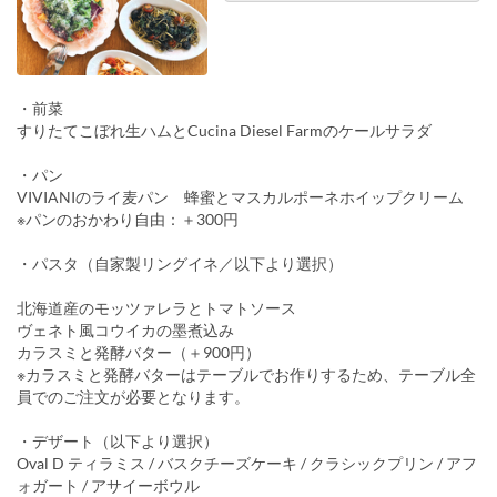
・前菜
すりたてこぼれ生ハムとCucina Diesel Farmのケールサラダ
・パン
VIVIANIのライ麦パン 蜂蜜とマスカルポーネホイップクリーム
※パンのおかわり自由：＋300円
・パスタ（自家製リングイネ／以下より選択）
北海道産のモッツァレラとトマトソース
ヴェネト風コウイカの墨煮込み
カラスミと発酵バター（＋900円）
※カラスミと発酵バターはテーブルでお作りするため、テーブル全
員でのご注文が必要となります。
・デザート（以下より選択）
Oval D ティラミス / バスクチーズケーキ / クラシックプリン / アフ
ォガート / アサイーボウル