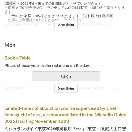
Chú ý
・2026年6月末までの期間限定とさせていただきます。
・前日までの完全予約制、ランチタイムのみ(11時半～15時)のご提供となり
ます。
・ご予約は2名様～8名様とさせていただきます。(それ以上は要相談)
・お席のご利用は90分までとさせていただきます。
Xem thêm
Ngày Hiệu lực
24 Thg 4 ~
Bữa
Bữa trưa
Giới hạn dặt món
2 ~ 8
Món
Book a Table
Please choose your preferred menu on the day.
Chọn
Xem thêm
Ngày Hiệu lực
22 Thg 5 2024 ~
Bữa
Bữa tối
Giới hạn dặt món
1 ~ 4
Limited-time collaboration course supervised by Chef
Yamaguchi of ess., a restaurant listed in the Michelin Guide
2026 (starting November 13th)
ミシュランガイド東京2026年掲載店『ess.』(東京・神泉)の山口智