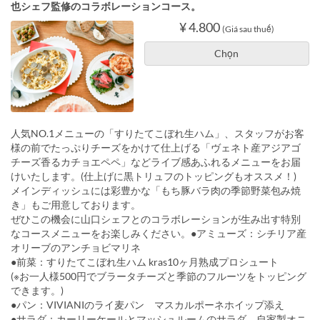
也シェフ監修のコラボレーションコース。
¥ 4.800
(Giá sau thuế)
Chọn
人気NO.1メニューの「すりたてこぼれ生ハム」、スタッフがお客
様の前でたっぷりチーズをかけて仕上げる「ヴェネト産アジアゴ
チーズ香るカチョエペペ」などライブ感あふれるメニューをお届
けいたします。(仕上げに黒トリュフのトッピングもオススメ！)
メインディッシュには彩豊かな「もち豚バラ肉の季節野菜包み焼
き」もご用意しております。
ぜひこの機会に山口シェフとのコラボレーションが生み出す特別
なコースメニューをお楽しみください。●アミューズ：シチリア産
オリーブのアンチョビマリネ
●前菜：すりたてこぼれ生ハム kras10ヶ月熟成プロシュート
(※お一人様500円でブラータチーズと季節のフルーツをトッピング
できます。)
●パン：VIVIANIのライ麦パン マスカルポーネホイップ添え
●サラダ：カーリーケールとマッシュルームのサラダ 自家製オニ