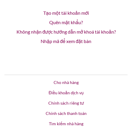
Tạo một tài khoản mới
Quên mật khẩu?
Không nhận được hướng dẫn mở khoá tài khoản?
Nhập mã để xem đặt bàn
Cho nhà hàng
Điều khoản dịch vụ
Chính sách riêng tư
Chính sách thanh toán
Tìm kiếm nhà hàng