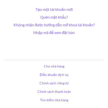
Tạo một tài khoản mới
Quên mật khẩu?
Không nhận được hướng dẫn mở khoá tài khoản?
Nhập mã để xem đặt bàn
Cho nhà hàng
Điều khoản dịch vụ
Chính sách riêng tư
Chính sách thanh toán
Tìm kiếm nhà hàng