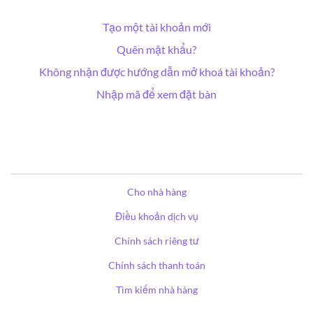
Tạo một tài khoản mới
Quên mật khẩu?
Không nhận được hướng dẫn mở khoá tài khoản?
Nhập mã để xem đặt bàn
Cho nhà hàng
Điều khoản dịch vụ
Chính sách riêng tư
Chính sách thanh toán
Tìm kiếm nhà hàng