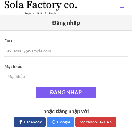
Đăng nhập
Email
Mật khẩu
ĐĂNG NHẬP
hoặc đăng nhập với
Facebook
Google
Yahoo! JAPAN