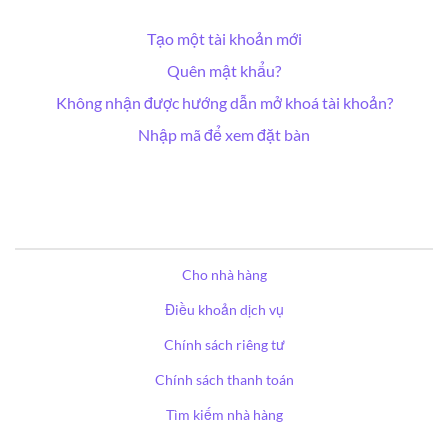
Tạo một tài khoản mới
Quên mật khẩu?
Không nhận được hướng dẫn mở khoá tài khoản?
Nhập mã để xem đặt bàn
Cho nhà hàng
Điều khoản dịch vụ
Chính sách riêng tư
Chính sách thanh toán
Tìm kiếm nhà hàng