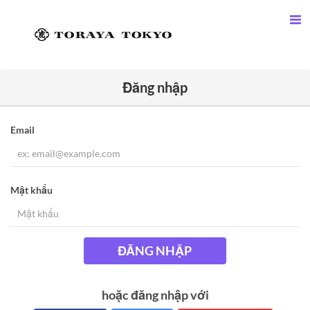
Đăng nhập
Email
Mật khẩu
ĐĂNG NHẬP
hoặc đăng nhập với