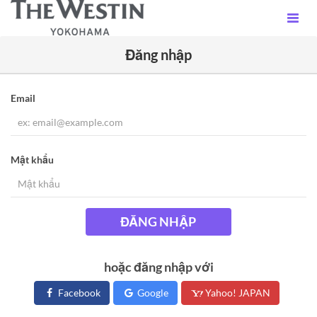
Đăng nhập
Email
Mật khẩu
ĐĂNG NHẬP
hoặc đăng nhập với
Facebook
Google
Yahoo! JAPAN