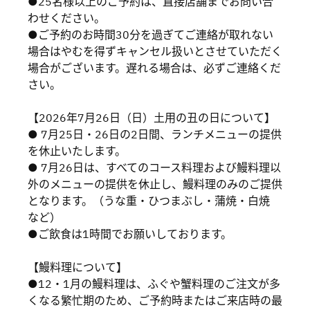
●25名様以上のご予約は、直接店舗までお問い合
わせください。
●ご予約のお時間30分を過ぎてご連絡が取れない
場合はやむを得ずキャンセル扱いとさせていただく
場合がございます。遅れる場合は、必ずご連絡くだ
さい。
【2026年7月26日（日）土用の丑の日について】
● 7月25日・26日の2日間、ランチメニューの提供
を休止いたします。
● 7月26日は、すべてのコース料理および鰻料理以
外のメニューの提供を休止し、鰻料理のみのご提供
となります。（うな重・ひつまぶし・蒲焼・白焼
など）
●ご飲食は1時間でお願いしております。
【鰻料理について】
●12・1月の鰻料理は、ふぐや蟹料理のご注文が多
くなる繁忙期のため、ご予約時またはご来店時の最