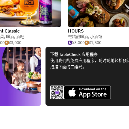
nt Classic
HOURS
菜
,
啤酒
,
酒吧
精酿啤酒
,
小酒馆
000
¥3,000
¥3,000
¥1,500
下载 TableCheck 应用程序
使用我们的免费应用程序，随时随地轻松预
扫描下面的二维码。