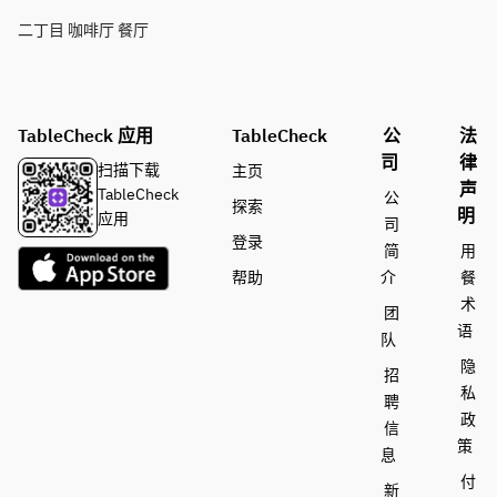
二丁目 咖啡厅 餐厅
TableCheck 应用
TableCheck
公
法
司
律
扫描下载
主页
声
TableCheck
公
探索
明
应用
司
登录
简
用
帮助
介
餐
术
团
语
队
隐
招
私
聘
政
信
策
息
付
新