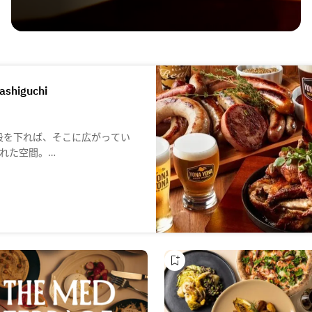
shiguchi
段を下れば、そこに広がってい
れた空間。
ンジ席、あたたかみと寛ぎ感あ
セントになったカウンター席、
にオリジナリティあふれる粋な