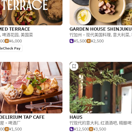
MED TERRACE
GARDEN HOUSE SHINJUKU
,
啤酒花园
,
美国菜
加州・现代美国料理
,
意大利菜
,
000
¥6,000
¥5,500
¥2,500
leCheck Pay
t DELIRIUM TAP CAFE
HAUS
屋・啤酒厂
现代的意大利
,
红酒酒吧
,
精酿啤
500
¥1,500
¥12,500
¥3,500