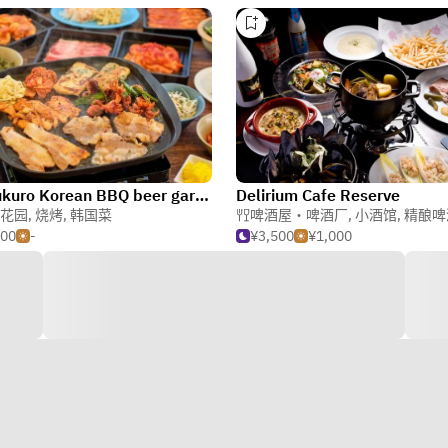
Ikebukuro Korean BBQ beer garden
Delirium Cafe Reserve
花园
,
烧烤
,
韩国菜
啤酒屋・啤酒厂
,
小酒馆
,
精酿啤
500
-
¥3,500
¥1,000