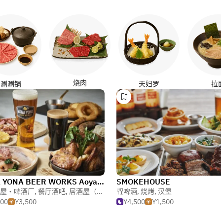
烧肉
涮涮锅
天妇罗
拉
YONA YONA BEER WORKS Aoyama
SMOKEHOUSE
屋・啤酒厂
,
餐厅酒吧
,
居酒屋（日式酒馆）
啤酒
,
烧烤
,
汉堡
500
¥3,500
¥4,500
¥1,500