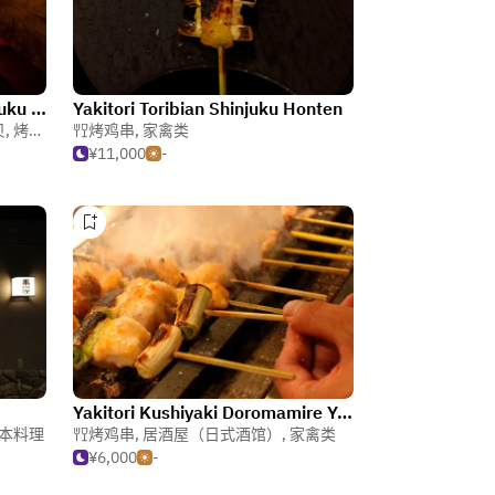
Koshitu Izakaya Banya Shinjuku Higashiguchi
Yakitori Toribian Shinjuku Honten
贝
,
烤鸡串
烤鸡串
,
家禽类
¥11,000
-
Yakitori Kushiyaki Doromamire Yotsuya Honten
本料理
烤鸡串
,
居酒屋（日式酒馆）
,
家禽类
¥6,000
-