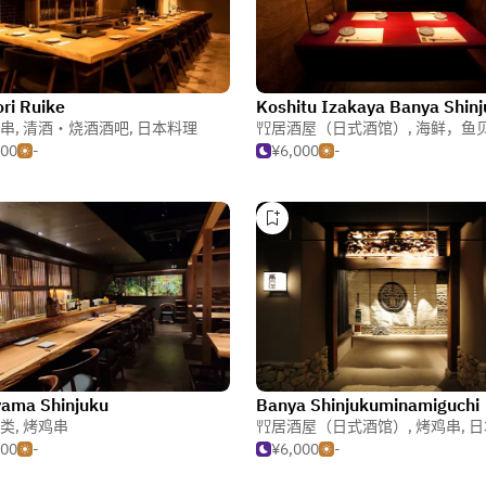
ori Ruike
串
,
清酒・烧酒酒吧
,
日本料理
居酒屋（日式酒馆）
,
海鲜，鱼
500
-
¥6,000
-
ama Shinjuku
Banya Shinjukuminamiguchi
类
,
烤鸡串
居酒屋（日式酒馆）
,
烤鸡串
,
日
000
-
¥6,000
-