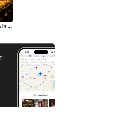
Gorion-san on Miyamasuzaka in Shibuya
订！