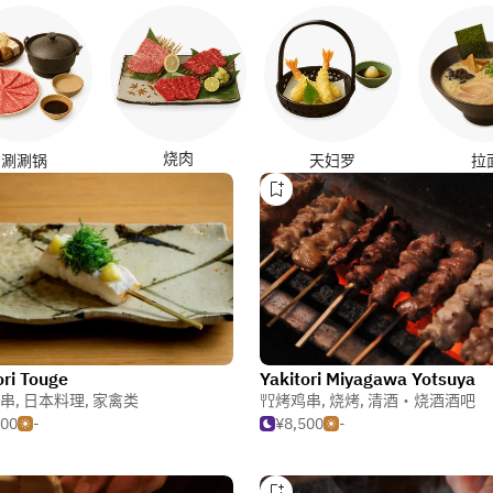
烧肉
涮涮锅
天妇罗
拉
ori Touge
Yakitori Miyagawa Yotsuya
串
,
日本料理
,
家禽类
烤鸡串
,
烧烤
,
清酒・烧酒酒吧
500
-
¥8,500
-