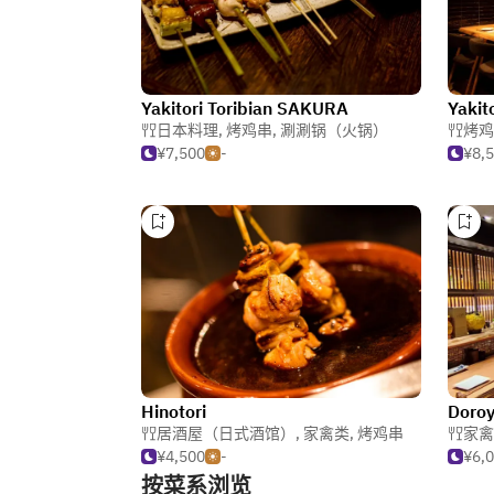
Yakitori Toribian SAKURA
Yakit
日本料理
,
烤鸡串
,
涮涮锅（火锅）
烤鸡
¥7,500
-
¥8,
Hinotori
Doroy
居酒屋（日式酒馆）
,
家禽类
,
烤鸡串
家禽
¥4,500
-
¥6,
按菜系浏览