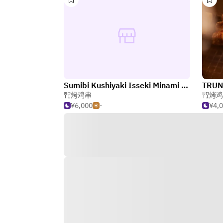
Sumibi Kushiyaki Isseki Minami Aoyama
TRUN
烤鸡串
烤鸡
¥6,000
-
¥4,