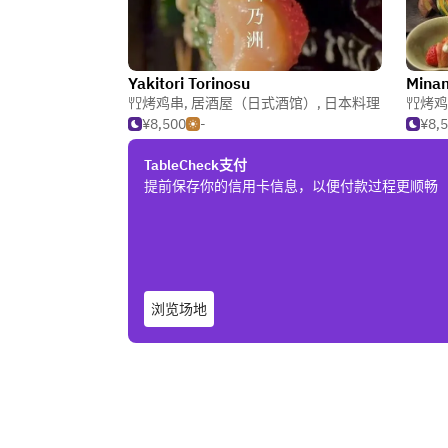
Yakitori Torinosu
Minam
烤鸡串
,
居酒屋（日式酒馆）
,
日本料理
烤鸡
¥8,500
-
¥8,
TableCheck支付
提前保存你的信用卡信息，以便付款过程更顺畅
浏览场地