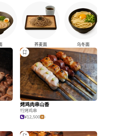
日式咖喱
面
荞麦面
乌冬面
烤鸡肉串山香
烤鸡串
¥12,500
-