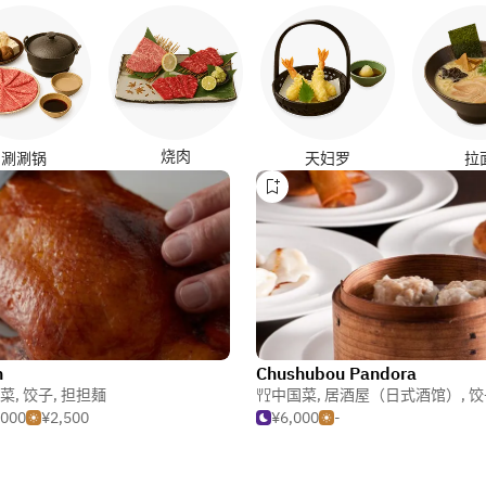
烧肉
涮涮锅
天妇罗
拉
n
Chushubou Pandora
菜
,
饺子
,
担担麺
中国菜
,
居酒屋（日式酒馆）
,
饺
,000
¥2,500
¥6,000
-