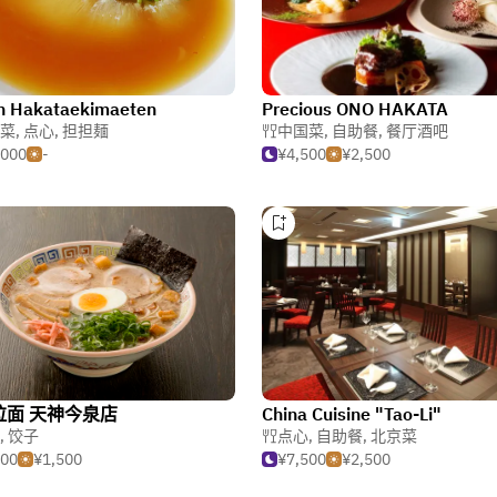
n Hakataekimaeten
Precious ONO HAKATA
菜
,
点心
,
担担麺
中国菜
,
自助餐
,
餐厅酒吧
,000
-
¥4,500
¥2,500
面 天神今泉店​
China Cuisine "Tao-Li"
,
饺子
点心
,
自助餐
,
北京菜
500
¥1,500
¥7,500
¥2,500