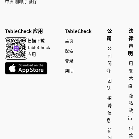
中洲 咖啡厅 餐厅
TableCheck 应用
TableCheck
公
法
司
律
扫描下载
主页
声
TableCheck
公
探索
明
应用
司
登录
简
用
帮助
介
餐
术
团
语
队
隐
招
私
聘
政
信
策
息
付
新
款
闻