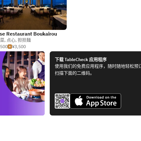
se Restaurant Boukairou
菜
,
点心
,
担担麺
,500
¥3,500
下载 TableCheck 应用程序
使用我们的免费应用程序，随时随地轻松预
扫描下面的二维码。