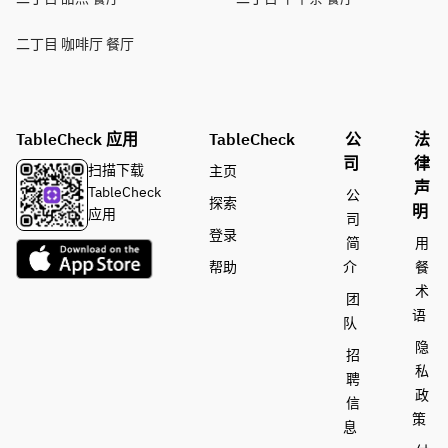
二丁目 咖啡厅 餐厅
TableCheck 应用
TableCheck
公
法
司
律
扫描下载
主页
声
TableCheck
公
探索
明
应用
司
登录
简
用
帮助
介
餐
术
团
语
队
隐
招
私
聘
政
信
策
息