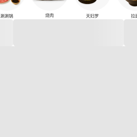
烧肉
涮涮锅
天妇罗
拉