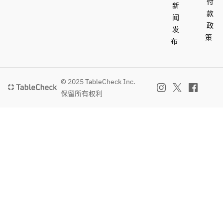
付
新
款
闻
政
发
策
布
© 2025 TableCheck Inc.
保留所有权利