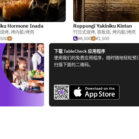
iku Hormone Inada
Roppongi Yakiniku Kintan
烧烤
,
烤内脏/烤肉
日式烧烤
,
铁板烧
,
烤内脏/烤肉
,500
-
¥8,500
¥1,500
下载 TableCheck 应用程序
使用我们的免费应用程序，随时随地轻松预
扫描下面的二维码。