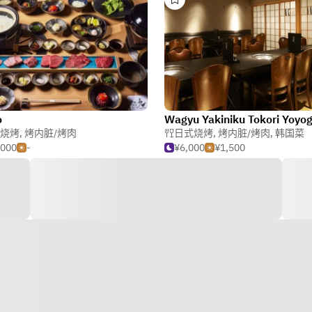
o
Wagyu Yakiniku Tokori Yoyog
烧烤
,
烤内脏/烤肉
日式烧烤
,
烤内脏/烤肉
,
韩国菜
,000
-
¥6,000
¥1,500