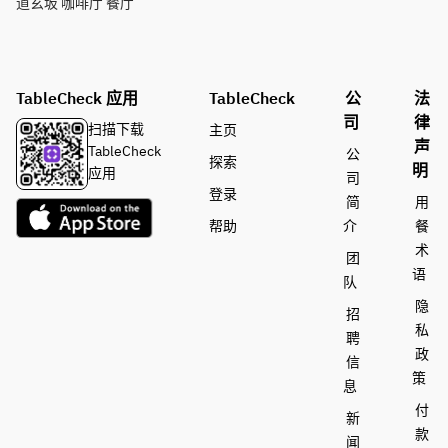
道玄坂 咖啡厅 餐厅
TableCheck 应用
TableCheck
公
法
司
律
扫描下载
主页
声
TableCheck
公
探索
明
应用
司
登录
简
用
帮助
介
餐
术
团
语
队
隐
招
私
聘
政
信
策
息
付
新
款
闻