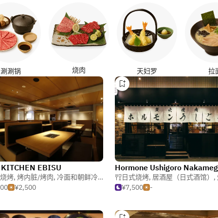
烧肉
涮涮锅
天妇罗
拉
 KITCHEN EBISU
Hormone Ushigoro Nakameg
烧烤
,
烤内脏/烤肉
,
冷面和朝鲜冷面
日式烧烤
,
居酒屋（日式酒馆）
,
500
¥2,500
¥7,500
-