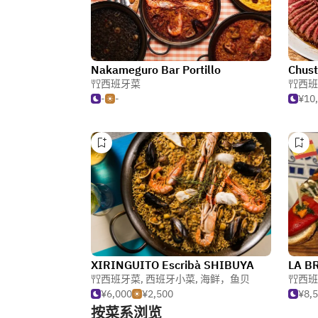
Nakameguro Bar Portillo
Chus
西班牙菜
西班
-
-
¥10
XIRINGUITO Escribà SHIBUYA
LA B
西班牙菜
,
西班牙小菜
,
海鲜，鱼贝
西班
¥6,000
¥2,500
¥8,
按菜系浏览