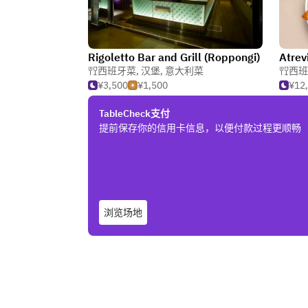
Rigoletto Bar and Grill (Roppongi)
Atrev
西班牙菜
,
汉堡
,
意大利菜
西班
¥3,500
¥1,500
¥12
TableCheck支付
提前保存你的信用卡信息，以便付款过程更顺畅
浏览场地