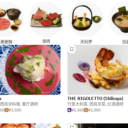
烧肉
涮涮锅
天妇罗
拉
a
THE RIGOLETTO (Shibuya)
西班牙料理
,
餐厅酒吧
意大利菜
,
西班牙菜
,
红酒酒吧
000
¥3,500
¥5,500
¥2,000