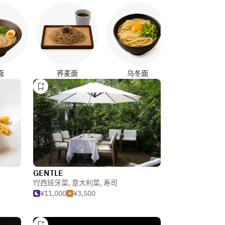
烤鸡串
面
荞麦面
乌冬面
GENTLE
西班牙菜
,
意大利菜
,
寿司
¥11,000
¥3,500