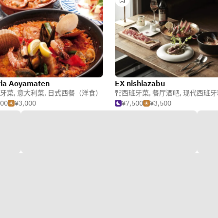
ria Aoyamaten
EX nishiazabu
牙菜
,
意大利菜
,
日式西餐（洋食）
西班牙菜
,
餐厅酒吧
,
现代西班牙
000
¥3,000
¥7,500
¥3,500