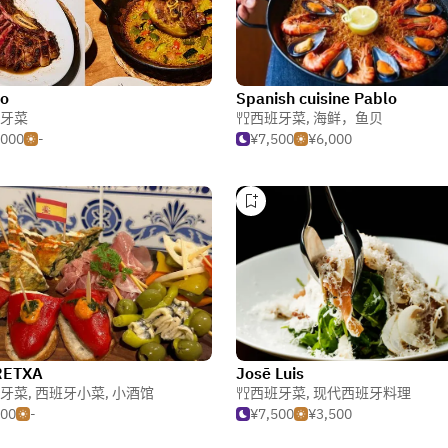
to
Spanish cuisine Pablo
牙菜
西班牙菜
,
海鲜，鱼贝
,000
-
¥7,500
¥6,000
RETXA
Josē Luis
牙菜
,
西班牙小菜
,
小酒馆
西班牙菜
,
现代西班牙料理
500
-
¥7,500
¥3,500