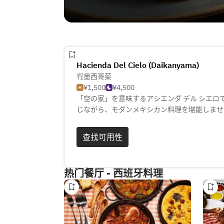
Hacienda Del Cielo (Daikanyama)
墨西哥菜
¥1,500
¥4,500
「空の家」を意味するアシエンダ デル シエロ
じながら、モダンメキシカン料理を堪能しませ
ス、ワカモレなど、メキシコシティに伝わる本
意。ククルカンをモチーフにしたオブジェが、
查找可用性
热门餐厅 - 西班牙料理