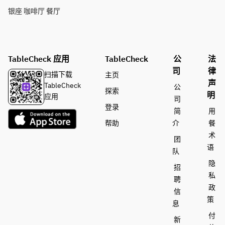
银座 咖啡厅 餐厅
TableCheck 应用
TableCheck
公
法
司
律
扫描下载
主页
声
TableCheck
公
探索
明
应用
司
登录
简
用
帮助
介
餐
术
团
语
队
隐
招
私
聘
政
信
策
息
付
新