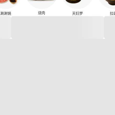
烧肉
涮涮锅
天妇罗
拉