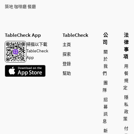
築地 咖啡廳 餐廳
TableCheck App
TableCheck
公
法
司
律
掃描以下載
主頁
事
TableCheck
關
探索
項
App
於
登錄
我
用
幫助
們
餐
規
團
定
隊
隱
招
私
募
政
訊
策
息
付
新