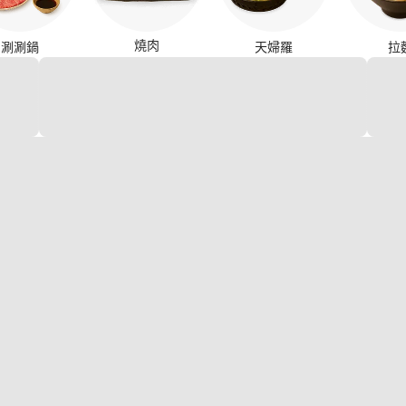
燒肉
涮涮鍋
天婦羅
拉