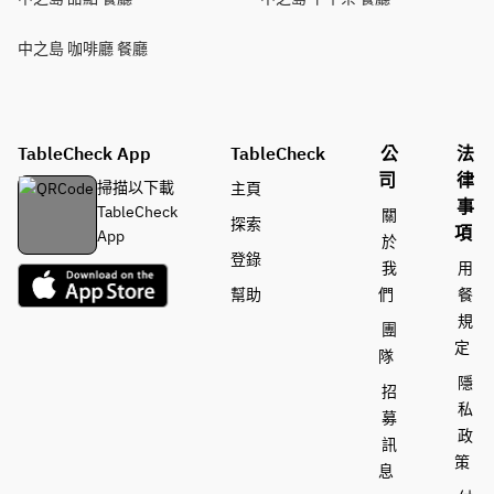
中之島 咖啡廳 餐廳
TableCheck App
TableCheck
公
法
司
律
掃描以下載
主頁
事
TableCheck
關
探索
項
App
於
登錄
我
用
幫助
們
餐
規
團
定
隊
隱
招
私
募
政
訊
策
息