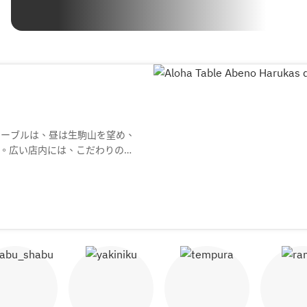
テーブルは、昼は生駒山を望め、
。広い店内には、こだわりの家
かのようなゆったりとした時間
を聞きながら、アロハテーブル
(お求めのお席・お問い合わせが
。記載の場合はあくまでご希望
涮涮鍋
燒肉
天婦羅
拉