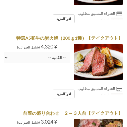
الشراء المسبق مطلوب
اقرأ المزيد
وجبات
العشاء
【テイクアウト】特選A5和牛の炭火焼（200ｇ1種）
¥ 4,320
(شامل الضرائب)
الشراء المسبق مطلوب
اقرأ المزيد
وجبات
العشاء
【テイクアウト】前菜の盛り合わせ ２～３人前
¥ 3,024
(شامل الضرائب)