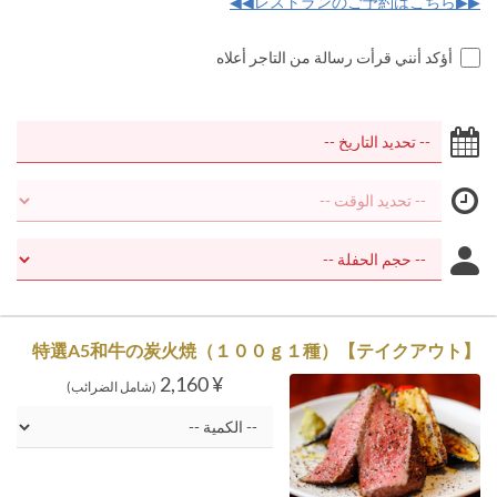
▶▶レストランのご予約はこちら◀◀
أؤكد أنني قرأت رسالة من التاجر أعلاه
【テイクアウト】特選A5和牛の炭火焼（１００ｇ１種）
¥ 2,160
(شامل الضرائب)