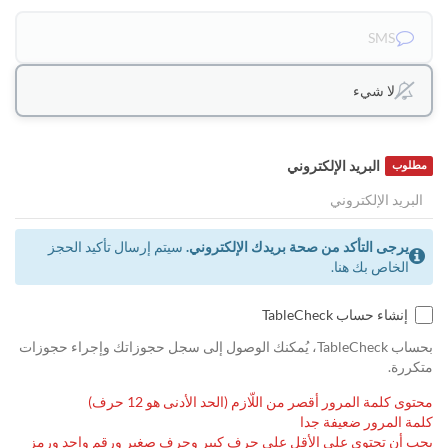
SMS
لا شيء
البريد الإلكتروني
مطلوب
يرجى التأكد من صحة بريدك الإلكتروني.
سيتم إرسال تأكيد الحجز
الخاص بك هنا.
إنشاء حساب TableCheck
بحساب TableCheck، يُمكنك الوصول إلى سجل حجوزاتك وإجراء حجوزات
متكررة.
محتوى كلمة المرور أقصر من اللّازم (الحد الأدنى هو 12 حرف)
كلمة المرور ضعيفة جدا
يجب أن تحتوى على الأقل على حرف كبير وحرف صغير ورقم واحد ورمز