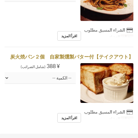
الشراء المسبق مطلوب
اقرأ المزيد
وجبات
العشاء
【テイクアウト】炭火焼パン２個 自家製燻製バター付
¥ 388
(شامل الضرائب)
الشراء المسبق مطلوب
اقرأ المزيد
وجبات
العشاء