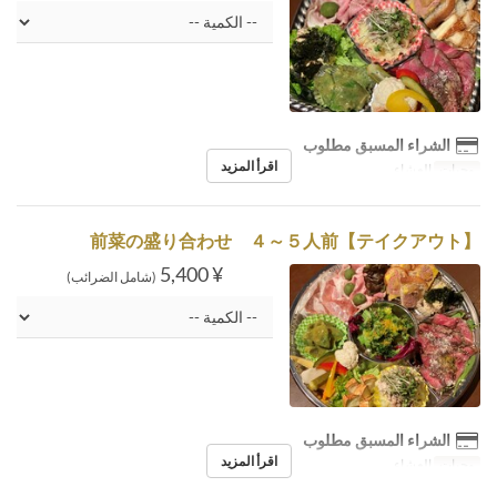
الشراء المسبق مطلوب
اقرأ المزيد
وجبات
العشاء
【テイクアウト】前菜の盛り合わせ ４～５人前
¥ 5,400
(شامل الضرائب)
الشراء المسبق مطلوب
اقرأ المزيد
وجبات
العشاء