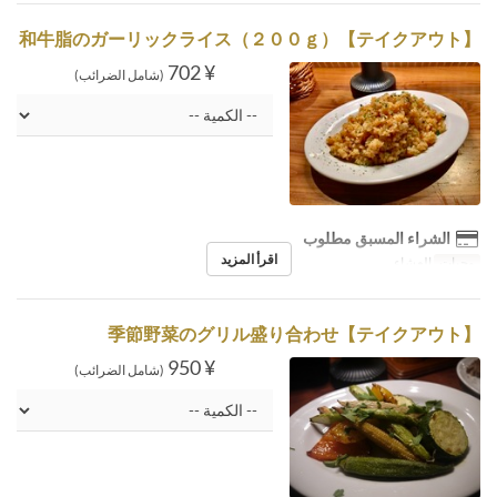
【テイクアウト】和牛脂のガーリックライス（２００ｇ）
¥ 702
(شامل الضرائب)
الشراء المسبق مطلوب
اقرأ المزيد
وجبات
العشاء
【テイクアウト】季節野菜のグリル盛り合わせ
¥ 950
(شامل الضرائب)