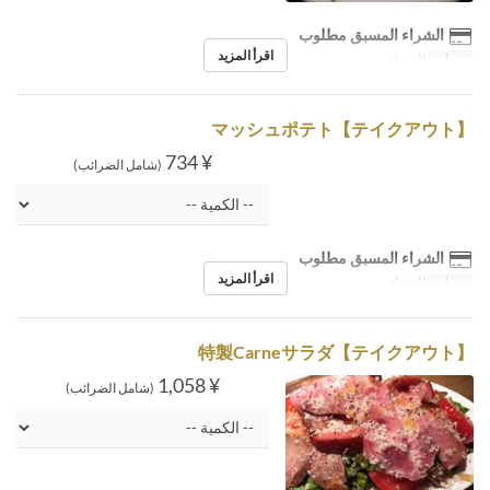
الشراء المسبق مطلوب
اقرأ المزيد
وجبات
العشاء
【テイクアウト】マッシュポテト
¥ 734
(شامل الضرائب)
الشراء المسبق مطلوب
اقرأ المزيد
وجبات
العشاء
【テイクアウト】特製Carneサラダ
¥ 1,058
(شامل الضرائب)