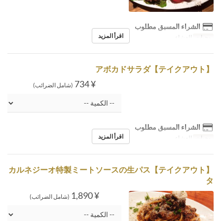
الشراء المسبق مطلوب
اقرأ المزيد
وجبات
العشاء
【テイクアウト】アボカドサラダ
¥ 734
(شامل الضرائب)
الشراء المسبق مطلوب
اقرأ المزيد
وجبات
العشاء
【テイクアウト】カルネジーオ特製ミートソースの生パス
タ
¥ 1,890
(شامل الضرائب)