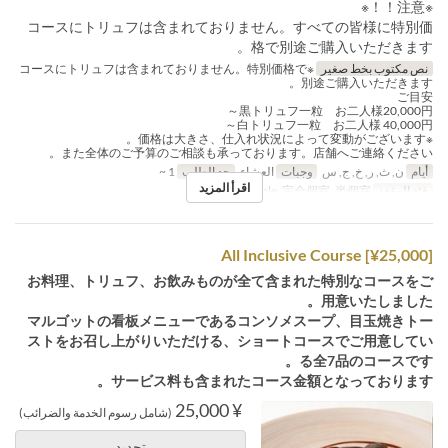
※注意！！※
コースにトリュフは含まれておりません。すべての皆様に特別価
格で別途ご購入いただきます。
نص مكتوب بخط صغير
※コースにトリュフは含まれておりません。特別価格で
別途ご購入いただきます。
ご目安
黒トリュフ一粒 お二人様20,000円～
白トリュフ一粒 お二人様 40,000円～
※価格は大きさ、仕入れ状況によって変動がございます。
また全体のご予算のご相談も承っております。店舗へご連絡ください。
أيام
ن, ث, ر, خ, ج, س
وجبات
العشاء
حد الطلب
1 ~
اقرأ المزيد
فئة المقعد
Table, 完全個室, 半個室
All Inclusive Course [¥25,000]
お料理、トリュフ、お飲みものが全て含まれた特別なコースをご
用意いたしました。
マルゴットの看板メニューであるコンソメスープ、目玉焼きトー
ストをお召し上がりいただける、ショートコースでご用意してい
る全7品のコースです。
サービス料も含まれたコース金額となっております。
¥ 25,000
(شامل رسوم الخدمة والضرائب)
تحديد