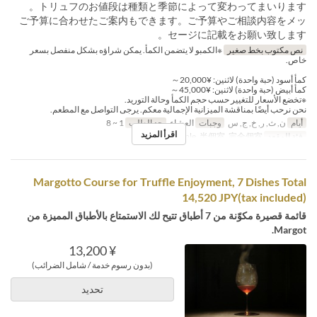
トリュフのお値段は種類と季節によって変わってまいります。
ご予算に合わせたご案内もできます。ご予算やご相談内容をメッ
セージに記載をお願い致します。
نص مكتوب بخط صغير
※الكمبو لا يتضمن الكمأ. يمكن شراؤه بشكل منفصل بسعر
خاص.
كمأ أسود (حبة واحدة) لاثنين: ¥20,000～
كمأ أبيض (حبة واحدة) لاثنين: ¥45,000～
※تخضع الأسعار للتغيير حسب حجم الكمأ وحالة التوريد.
نحن نرحب أيضًا بمناقشة الميزانية الإجمالية معكم. يرجى التواصل مع المطعم.
أيام
ن, ث, ر, خ, ج, س
وجبات
العشاء
حد الطلب
1 ~ 8
اقرأ المزيد
فئة المقعد
Table, 半個室, 完全個室
Margotto Course for Truffle Enjoyment, 7 Dishes Total
14,520 JPY(tax included)
قائمة قصيرة مكوّنة من 7 أطباق تتيح لك الاستمتاع بالأطباق المميزة من
Margot.
¥ 13,200
(بدون رسوم خدمة / شامل الضرائب)
تحديد