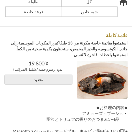
كل
طاولة
شبه خاص
غرفة خاصة
قائمة كاملة
استمتعوا بقائمة خاصة مكونة من 13 طبقًا تُبرز المكونات الموسمية. إلى
جانب الكونسوميه والخبز المحمص، ستحظون بكمية سخية من الكمأ.
استمتعوا بلحظات فاخرة لا تُنسى.
¥ 19,800
(بدون رسوم خدمة / شامل الضرائب)
تحديد
◆お料理の内容◆
・アミューズ・ブーシュ
季節とトリュフの香りのおつまみ3~4品
※Margottoスペシャル・オードブル キャビア最中(＋3,630円)