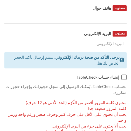
هاتف جوال
مطلوب
البريد الإلكتروني
مطلوب
يرجى التأكد من صحة بريدك الإلكتروني.
سيتم إرسال تأكيد الحجز
الخاص بك هنا.
إنشاء حساب TableCheck
بحساب TableCheck، يُمكنك الوصول إلى سجل حجوزاتك وإجراء حجوزات
متكررة.
محتوى كلمة المرور أقصر من اللّازم (الحد الأدنى هو 12 حرف)
كلمة المرور ضعيفة جدا
يجب أن تحتوى على الأقل على حرف كبير وحرف صغير ورقم واحد ورمز
واحد.
يجب ألا يحتوي على جزء من البريد الإلكتروني.