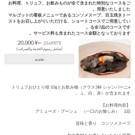
お料理、トリュフ、お飲みものが全て含まれた特別なコースをご
用意いたしました。
マルゴットの看板メニューであるコンソメスープ、目玉焼きトー
ストをお召し上がりいただける、ショートコースでご用意してい
る全7品のコースです。
サービス料も含まれたコース金額となっております。
¥ 20,000
⇐
¥ 25,000
(شامل رسوم الخدمة والضرائب)
تحديد
※トリュフおひとり様 10gとお飲み物（グラス3杯 シャンパーニ
ュ、白、赤）が含まれます。
【お料理内容】
アミューズ・ブーシュ （一口のお愉しみ） 2品
旨味と香り コンソメスープ