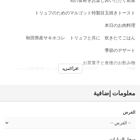
旬の食材をお楽しみいただく前菜
トリュフのためのマルゴット特製目玉焼きトースト
本日のお肉料理
秋田県産サキホコレ トリュフと共に 炊きたてごはん
季節のデザート
お茶菓子と食後のお飲み物
اقرأ المزيد
أيام
ن, ث, ر, خ, ج, س
وجبات
العشاء
حد الطلب
1 ~ 8
فئة المقعد
Table
معلومات إضافية
الغرض
سجل الزيارات