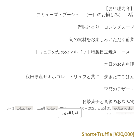
【お料理内容】
アミューズ・ブーシュ （一口のお愉しみ） 2品
旨味と香り コンソメスープ
旬の食材をお楽しみいただく前菜
トリュフのためのマルゴット特製目玉焼きトースト
本日のお肉料理
秋田県産サキホコレ トリュフと共に 炊きたてごはん
季節のデザート
お茶菓子と食後のお飲み物
تواريخ صالحة
01 أكتوبر 2025 ~ 30 نوفمبر 2025
وجبات
العشاء
حد الطلب
1 ~ 8
اقرأ المزيد
فئة المقعد
Table
Short+Truffle [¥20,000]