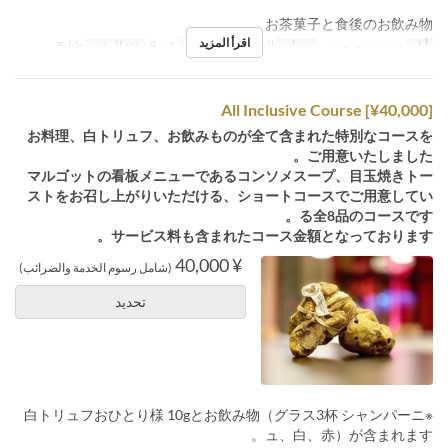
お茶菓子と食後のお飲み物
اقرأ المزيد
أيام
ن, ث, ر, خ, ج, س
وجبات
العشاء
حد الطلب
1 ~ 8
فئة المقعد
Table
All Inclusive Course [¥40,000]
お料理、白トリュフ、お飲みものが全て含まれた特別なコースを
ご用意いたしました。
マルゴットの看板メニューであるコンソメスープ、目玉焼きトー
ストをお召し上がりいただける、ショートコースでご用意してい
る全8品のコースです。
サービス料も含まれたコース金額となっております。
¥ 40,000
(شامل رسوم الخدمة والضرائب)
تحديد
※白トリュフおひとり様 10gとお飲み物（グラス3杯 シャンパーニ
ュ、白、赤）が含まれます。