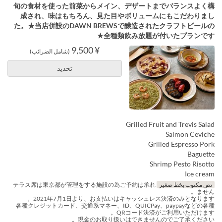
旬の食材を使った前菜からメイン、デザートまでバランスよく構
成され、味はもちろん、見た目やボリュームにもこだわりまし
た。★当店併設のDAWN BREWSで醸造されたクラフトビールの
全種類飲み放題が付いたプランです★
¥ 9,500
(شامل الضرائب)
تحديد
Grilled Fruit and Trevis Salad
Salmon Ceviche
Grilled Espresso Pork
Baguette
Shrimp Pesto Risotto
Ice cream
نص مكتوب بخط صغير
テラス席は東京都が管理をする施設の為ご予約は承れ
ません。
2021年7月1日より、お支払いはキャッシュレス決済のみとなります。
各種クレジットカード、交通系マネー、ID、QUICPay、paypayなどの各種
QRコード決済がご利用いただけます。
現金のお取り扱いはできませんのでご了承ください。