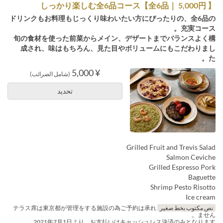
しっかり楽しむ全6品コース【全6品｜ 5,000円 】
ドリンクもお料理もじっくり味わいたい方にぴったりの、全6品の
充実コース。
旬の食材を使った前菜からメイン、デザートまでバランスよく構
成され、味はもちろん、見た目やボリュームにもこだわりまし
た。
¥ 5,000
(شامل الضرائب)
تحديد
Grilled Fruit and Trevis Salad
Salmon Ceviche
Grilled Espresso Pork
Baguette
Shrimp Pesto Risotto
Ice cream
نص مكتوب بخط صغير
テラス席は東京都が管理をする施設の為ご予約は承れ
ません。
2021年7月1日より、お支払いはキャッシュレス決済のみとなります。