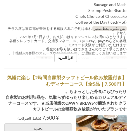
Sausage and Mash
Shrimp Pesto Risotto
Chefs Choice of Cheesecake
Coffee of the Day (Iced/Hot)
نص مكتوب بخط صغير
テラス席は東京都が管理をする施設の為ご予約は承れ
ません。
2021年7月1日より、お支払いはキャッシュレス決済のみとなります。
各種クレジットカード、交通系マネー、ID、QUICPay、paypayなどの各種
QRコード決済がご利用いただけます。
現金のお取り扱いはできませんのでご了承ください。
非接触&お客様のスムーズなお会計のため、ご理解宜しくお願い致します。
اقرأ المزيد
تواريخ صالحة
29 سبتمبر 2025 ~
وجبات
العشاء
حد الطلب
2 ~
【2時間自家製クラフトビール飲み放題付き】気軽に楽し
むディナーコース【全5品｜7,500円 】
ちょっとした外食にもぴったり。
自家製のお料理5品を、気取らずゆったり楽しめるカジュアルディ
ナーコースです。★当店併設のDAWN BREWSで醸造されたクラ
フトビールの全種類飲み放題が付いたプランです★
¥ 7,500
(شامل الضرائب)
تحديد