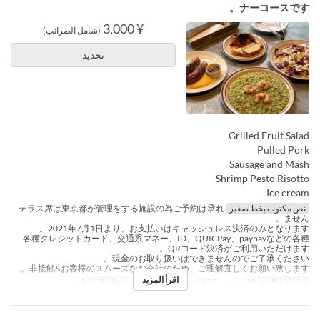
ナーコースです。
¥ 3,000
(شامل الضرائب)
تحديد
Grilled Fruit Salad
Pulled Pork
Sausage and Mash
Shrimp Pesto Risotto
Ice cream
نص مكتوب بخط صغير
テラス席は東京都が管理をする施設の為ご予約は承れ
ません。
2021年7月1日より、お支払いはキャッシュレス決済のみとなります。
各種クレジットカード、交通系マネー、ID、QUICPay、paypayなどの各種
QRコード決済がご利用いただけます。
現金のお取り扱いはできませんのでご了承ください。
非接触&お客様のスムーズなお会計のため、ご理解宜しくお願い致します。
اقرأ المزيد
تواريخ صالحة
29 سبتمبر 2025 ~
وجبات
العشاء
حد الطلب
2 ~