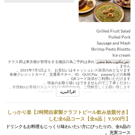
Grilled Fruit Salad
Pulled Pork
Sausage and Mash
Shrimp Pesto Risotto
Ice cream
نص مكتوب بخط صغير
テラス席は東京都が管理をする施設の為ご予約は承れ
ません。
2021年7月1日より、お支払いはキャッシュレス決済のみとなります。
各種クレジットカード、交通系マネー、ID、QUICPay、paypayなどの各種
QRコード決済がご利用いただけます。
現金のお取り扱いはできませんのでご了承ください。
非接触&お客様のスムーズなお会計のため、ご理解宜しくお願い致します。
اقرأ المزيد
تواريخ صالحة
29 سبتمبر 2025 ~
وجبات
العشاء
حد الطلب
2 ~
【2時間自家製クラフトビール飲み放題付き】しっかり楽
しむ全6品コース【全6品｜ 9,500円 】
ドリンクもお料理もじっくり味わいたい方にぴったりの、全6品の
充実コース。