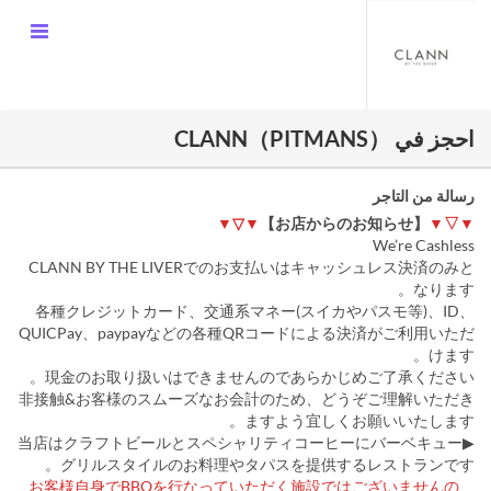
احجز في CLANN（PITMANS）
رسالة من التاجر
▼▽▼
【お店からのお知らせ】
▼▽▼
We’re Cashless
CLANN BY THE LIVERでのお支払いはキャッシュレス決済のみと
なります。
各種クレジットカード、交通系マネー(スイカやパスモ等)、ID、
QUICPay、paypayなどの各種QRコードによる決済がご利用いただ
けます。
現金のお取り扱いはできませんのであらかじめご了承ください。
非接触&お客様のスムーズなお会計のため、どうぞご理解いただき
ますよう宜しくお願いいたします。
▶当店はクラフトビールとスペシャリティコーヒーにバーベキュー
グリルスタイルのお料理やタパスを提供するレストランです。
お客様自身でBBQを行なっていただく施設ではございませんの