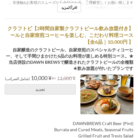
非接触&お客様のスムーズなお会計のため、ご理解宜しくお願い致します。
اقرأ المزيد
وجبات
العشاء
حد الطلب
2 ~
【2時間自家製クラフトビール飲み放題付き】クラフトビ
ールと自家焙煎コーヒーを楽しむ、こだわり料理コース
【全6品｜10,000円 】
自家醸造のクラフトビール、自家焙煎のスペシャルティコーヒ
ー、そして手間ひまかけた6品のお料理が楽しめる特別コース。★
当店併設のDAWN BREWSで醸造されたクラフトビールの全種類
飲み放題が付いたプランです★
¥ 10,000
⇐
¥ 11,000
(شامل الضرائب)
تحديد
DAWNBREWS Craft Beer (Pint)
Burrata and Cured Meats, Seasonal Fruits
Grilled Fruit and Trevis Salad