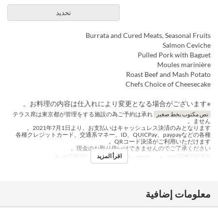
تحديد
Burrata and Cured Meats, Seasonal Fruits
Salmon Ceviche
Pulled Pork with Baguet
Moules marinière
Roast Beef and Mash Potato
Chefs Choice of Cheesecake
※お料理の内容は仕入れにより変更となる場合がございます。
نص مكتوب بخط صغير
テラス席は東京都が管理をする施設の為ご予約は承れ
ません。
2021年7月1日より、お支払いはキャッシュレス決済のみとなります。
各種クレジットカード、交通系マネー、ID、QUICPay、paypayなどの各種
QRコード決済がご利用いただけます。
現金のお取り扱いはできませんのでご了承ください。
اقرأ المزيد
تواريخ صالحة
22 نوفمبر 2025 ~ 23 ديسمبر 2025
وجبات
الشاي
معلومات إضافية