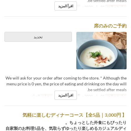
be settled after meals.
اقرأ المزيد
تواريخ صالحة
01 يوليو 2020 ~
وجبات
العشاء
席のみのご予約
تحديد
We will ask for your order after coming to the store. * Although the
menu price is 0 yen, the price of eating and drinking on the day will
be settled after meals.
اقرأ المزيد
تواريخ صالحة
01 يوليو 2020 ~
أيام
ن, ث, ر, خ, ج
وجبات
الغداء
気軽に楽しむディナーコース【全5品｜3,000円 】
ちょっとした外食にもぴったり。
自家製のお料理5品を、気取らずゆったり楽しめるカジュアルディ