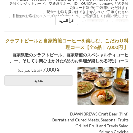
各種クレジットカード、交通系マネー、ID、QUICPay、paypayなどの各種
QRコード決済がご利用いただけます。
現金のお取り扱いはできませんのでご了承ください。
非接触&お客様のスムーズなお会計のため、ご理解宜しくお願い致します。
اقرأ المزيد
وجبات
العشاء
حد الطلب
2 ~
クラフトビールと自家焙煎コーヒーを楽しむ、こだわり料
理コース【全6品｜7,000円 】
自家醸造のクラフトビール、自家焙煎のスペシャルティコーヒ
ー、そして手間ひまかけた6品のお料理が楽しめる特別コース。
¥ 7,000
(شامل الضرائب)
تحديد
DAWNBREWS Craft Beer (Pint)
Burrata and Cured Meats, Seasonal Fruits
Grilled Fruit and Trevis Salad
Salmon Ceviche