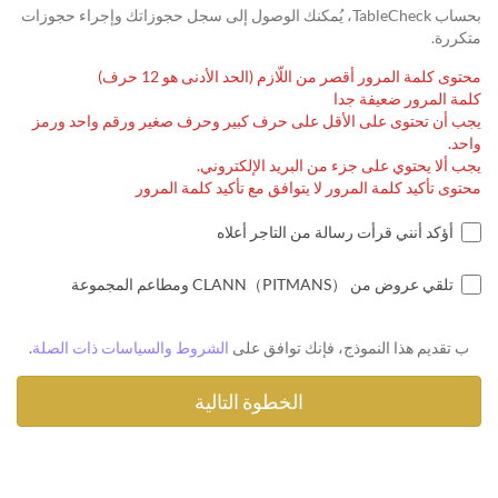
بحساب TableCheck، يُمكنك الوصول إلى سجل حجوزاتك وإجراء حجوزات
متكررة.
محتوى كلمة المرور أقصر من اللّازم (الحد الأدنى هو 12 حرف)
كلمة المرور ضعيفة جدا
يجب أن تحتوى على الأقل على حرف كبير وحرف صغير ورقم واحد ورمز
واحد.
يجب ألا يحتوي على جزء من البريد الإلكتروني.
محتوى تأكيد كلمة المرور لا يتوافق مع تأكيد كلمة المرور
أؤكد أنني قرأت رسالة من التاجر أعلاه
تلقي عروض من CLANN（PITMANS） ومطاعم المجموعة
ب تقديم هذا النموذج، فإنك توافق على
الشروط والسياسات ذات الصلة
.