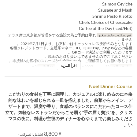
Salmon Ceviche
Sausage and Mash
Shrimp Pesto Risotto
Chefs Choice of Cheesecake
Coffee of the Day (Iced/Hot)
نص مكتوب بخط صغير
テラス席は東京都が管理をする施設の為ご予約は承れ
ません。
2021年7月1日より、お支払いはキャッシュレス決済のみとなります。
各種クレジットカード、交通系マネー、ID、QUICPay、paypayなどの各種
QRコード決済がご利用いただけます。
現金のお取り扱いはできませんのでご了承ください。
非接触&お客様のスムーズなお会計のため、ご理解宜しくお願い致します。
اقرأ المزيد
تواريخ صالحة
29 سبتمبر 2025 ~
وجبات
العشاء
حد الطلب
2 ~
Noel Dinner Course
こだわりの食材を丁寧に調理し、カジュアルに楽しめるのに本格
的な味わいを感じられる一皿を揃えました。前菜からメイン、デ
ザートまで、温度や香り、食感のバランスにこだわったコース仕
立て。気軽なレストランだからこそ届く“手の届く贅沢”を、クリス
マスの夜に。料理が主役のディナーを心ゆくまでお楽しみくださ
い。
¥ 8,800
(شامل الضرائب)