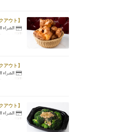
【テイクアウト】ポップオーバー ２個
الشراء ا
أيام
ن, ث, ر, خ
【テイクアウト】マッコ特製ミートパイ１個
الشراء ا
أيام
ن, ث, ر, خ
【テイクアウト】丸ごとブロッコリーのアンチョビソース
الشراء ا
أيام
ن, ث, ر, خ