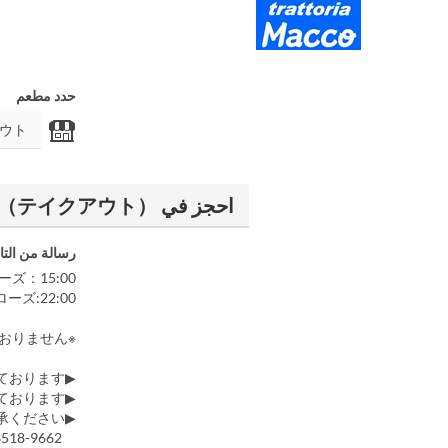
حدد مطعم
احجز في マッコ ≪神田≫（テイクアウト）
رسالة من التا
ーズ：15:00
ーズ:22:00
※現在ネット予約でのテイクアウトは承っておりません。
▶テイクアウトはご来店前日の21時までオンライン予約を受け付けております。
▶ご予約内容の変更・キャンセルに関しましてはお電話で承っております。
▶お電話でのご連絡なしにキャンセルされた場合、返金が出来かねますのでご了承ください。
TEL：03-3518-9662