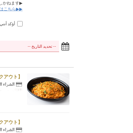
▶予約時間の2時間前までにキャンセルのお電話を頂けなかった場合、返金は致しかねます。
▶▶レストランのご予約はこちら◀◀
أؤكد أنني
【テイクアウト】渡り蟹のトマトクリームソース 生パスタ
الشراء ا
أيام
ن, ث, ر, خ
【テイクアウト】厚切りローストビーフ500g
الشراء ا