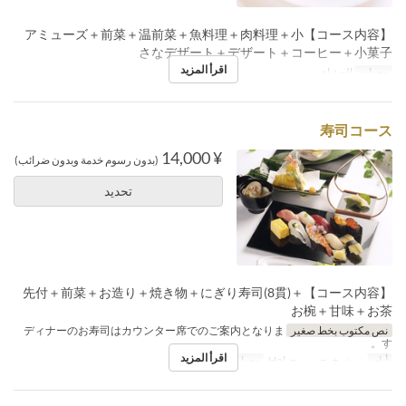
【コース内容】アミューズ＋前菜＋温前菜＋魚料理＋肉料理＋小
さなデザート＋デザート＋コーヒー＋小菓子
اقرأ المزيد
وجبات
العشاء
寿司コース
¥ 14,000
(بدون رسوم خدمة وبدون ضرائب)
تحديد
【コース内容】先付＋前菜＋お造り＋焼き物＋にぎり寿司(8貫)＋
お椀＋甘味＋お茶
نص مكتوب بخط صغير
ディナーのお寿司はカウンター席でのご案内となりま
す。
اقرأ المزيد
أيام
ن, ث, خ, ج, س, ح, Hol
وجبات
العشاء