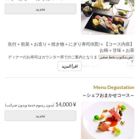
تحديد
【コース内容】先付＋前菜＋お造り＋焼き物＋にぎり寿司(8貫)＋
お椀＋甘味＋お茶
نص مكتوب بخط صغير
ディナーのお寿司はカウンター席でのご案内となりま
す。
اقرأ المزيد
أيام
ن, ث, خ, ج, س, ح, Hol
وجبات
العشاء
Menu Degustation
～シェフおまかせコース～
¥ 14,000
(بدون رسوم خدمة وبدون ضرائب)
تحديد