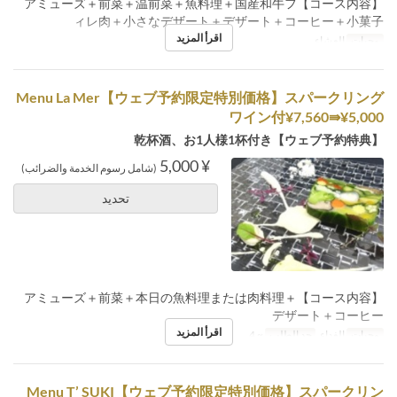
【コース内容】アミューズ＋前菜＋温前菜＋魚料理＋国産和牛フ
ィレ肉＋小さなデザート＋デザート＋コーヒー＋小菓子
اقرأ المزيد
وجبات
العشاء
Menu La Mer【ウェブ予約限定特別価格】スパークリング
ワイン付¥7,560⇛¥5,000
【ウェブ予約特典】乾杯酒、お1人様1杯付き
¥ 5,000
(شامل رسوم الخدمة والضرائب)
تحديد
【コース内容】アミューズ＋前菜＋本日の魚料理または肉料理＋
デザート＋コーヒー
اقرأ المزيد
وجبات
الغداء
حد الطلب
~ 4
Menu T’ SUKI【ウェブ予約限定特別価格】スパークリン