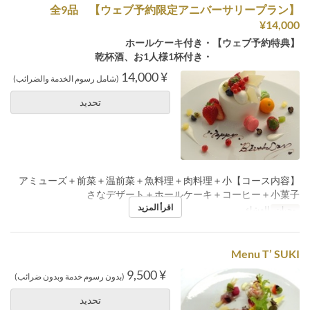
【ウェブ予約限定アニバーサリープラン】全9品
¥14,000
【ウェブ予約特典】・ホールケーキ付き
・乾杯酒、お1人様1杯付き
¥ 14,000
(شامل رسوم الخدمة والضرائب)
تحديد
【コース内容】アミューズ＋前菜＋温前菜＋魚料理＋肉料理＋小
さなデザート＋ホールケーキ＋コーヒー＋小菓子
اقرأ المزيد
وجبات
العشاء
Menu T’ SUKI
¥ 9,500
(بدون رسوم خدمة وبدون ضرائب)
تحديد