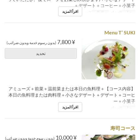
＋デザート＋コーヒー＋小菓子
اقرأ المزيد
وجبات
العشاء
حد الطلب
2 ~
Menu T’ SUKI
¥ 7,800
(بدون رسوم خدمة وبدون ضرائب)
تحديد
【コース内容】アミューズ＋前菜＋温前菜または本日の魚料理＋
本日の魚料理または肉料理＋小さなデザート＋デザート＋コーヒ
ー＋小菓子
اقرأ المزيد
وجبات
العشاء
寿司コース
¥ 10,000
(بدون رسوم خدمة وبدون ضرائب)