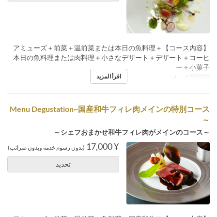
【コース内容】アミューズ＋前菜＋温前菜または本日の魚料理＋
本日の魚料理または肉料理＋小さなデザート＋デザート＋コーヒ
ー＋小菓子
اقرأ المزيد
وجبات
العشاء
Menu Degustation~国産和牛フィレ肉メインの特別コース
～
～シェフおまかせ和牛フィレ肉がメインのコース～
¥ 17,000
(بدون رسوم خدمة وبدون ضرائب)
تحديد