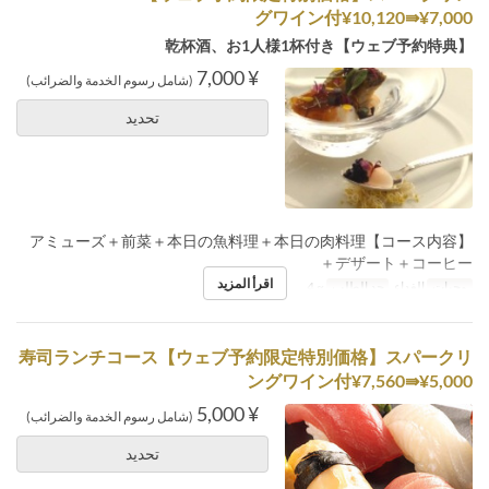
グワイン付¥10,120⇛¥7,000
【ウェブ予約特典】乾杯酒、お1人様1杯付き
¥ 7,000
(شامل رسوم الخدمة والضرائب)
تحديد
【コース内容】アミューズ＋前菜＋本日の魚料理＋本日の肉料理
＋デザート＋コーヒー
اقرأ المزيد
وجبات
الغداء
حد الطلب
~ 4
寿司ランチコース【ウェブ予約限定特別価格】スパークリ
ングワイン付¥7,560⇛¥5,000
¥ 5,000
(شامل رسوم الخدمة والضرائب)
تحديد