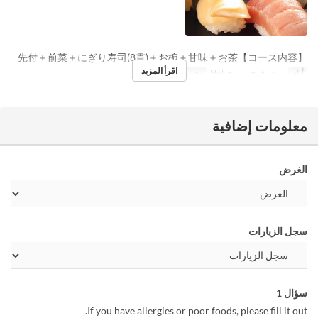
【コース内容】先付＋前菜＋にぎり寿司(8貫)＋お椀＋甘味＋お茶
اقرأ المزيد
أيام
ن, ث, خ, ج, س, ح, Hol
وجبات
الغداء
معلومات إضافية
الغرض
سجل الزيارات
سؤال 1
If you have allergies or poor foods, please fill it out.