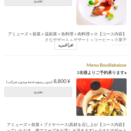
تحديد
【コース内容】アミューズ＋前菜＋温前菜＋魚料理＋肉料理＋小
さなデザート＋デザート＋コーヒー＋小菓子
اقرأ المزيد
وجبات
العشاء
Menu Bouillabaisse
※2名様よりご予約承ります
¥ 8,800
(بدون رسوم خدمة وبدون ضرائب)
تحديد
【コース内容】アミューズ＋前菜＋ブイヤベース(具材を召し上が
っていただき、後でスープをお楽しみ頂きます)＋小さなデザート