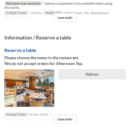
Wie kann man einlösen
* Advance payment is not available when using
discounts.
Gültige Daten
~ 04 Nov
Mahlzeiten
Mittagessen, Tee, Abendessen
Lese mehr
Auftragslimit
~ 3
Information / Reserve a table
Reserve a table
Please choose the menu in the restaurant.
We do not accept orders for Afternoon Tea.
Wählen
Gültige Daten
26 Dez 2024 ~
Lese mehr
Mahlzeiten
Mittagessen, Tee, Abendessen, Nacht