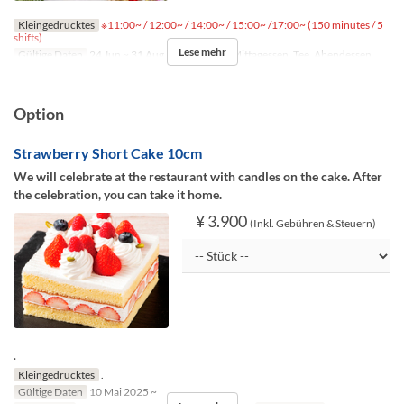
Kleingedrucktes
※11:00~ / 12:00~ / 14:00~ / 15:00~ /17:00~ (150 minutes / 5
shifts)
Lese mehr
Gültige Daten
24 Jun ~ 31 Aug
Mahlzeiten
Mittagessen, Tee, Abendessen
Option
Strawberry Short Cake 10cm
We will celebrate at the restaurant with candles on the cake. After
the celebration, you can take it home.
¥ 3.900
(Inkl. Gebühren & Steuern)
.
Kleingedrucktes
.
Gültige Daten
10 Mai 2025 ~