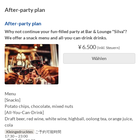
After-party plan
After-party plan
Why not continue your fun-filled party at Bar & Lounge "Silva"?
We offer a snack menu and all-you-can-drink drinks.
¥ 6.500
(Inkl. Steuern)
Wählen
Menu
[Snacks]
Potato chips, chocolate, mixed nuts
[All-You-Can-Drink]
Draft beer, red wine, white wine, highball, oolong tea, orange juice,
cola
Kleingedrucktes
ご予約可能時間
17:30～23:00