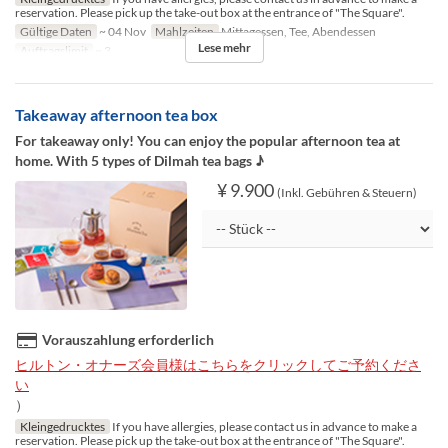
reservation. Please pick up the take-out box at the entrance of "The Square".
Gültige Daten
~ 04 Nov
Mahlzeiten
Mittagessen, Tee, Abendessen
Lese mehr
Auftragslimit
~ 3
Takeaway afternoon tea box
For takeaway only! You can enjoy the popular afternoon tea at
home. With 5 types of Dilmah tea bags ♪
¥ 9.900
(Inkl. Gebühren & Steuern)
Vorauszahlung erforderlich
ヒルトン・オナーズ会員様はこちらをクリックしてご予約くださ
い
）
Kleingedrucktes
If you have allergies, please contact us in advance to make a
reservation. Please pick up the take-out box at the entrance of "The Square".