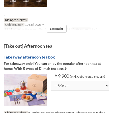
.
Kleingedrucktes
.
Gültige Daten
10 Mai 2025 ~
Lese mehr
Mahlzeiten
Mittagessen, Tee, Abendessen, Nacht
Auftragslimit
1 ~ 3
[Take out] Afternoon tea
Takeaway afternoon tea box
For takeaway only! You can enjoy the popular afternoon tea at
home. With 5 types of Dilmah tea bags ♪
¥ 9.900
(Inkl. Gebühren & Steuern)
Kleingedrucktes
If you have allergies, please contact us in advance to make a