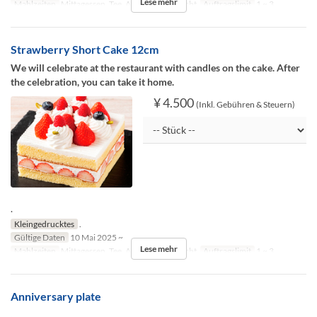
Lese mehr
Mahlzeiten
Mittagessen, Tee, Abendessen, Nacht
Auftragslimit
1 ~ 3
Strawberry Short Cake 12cm
We will celebrate at the restaurant with candles on the cake. After
the celebration, you can take it home.
¥ 4.500
(Inkl. Gebühren & Steuern)
.
Kleingedrucktes
.
Gültige Daten
10 Mai 2025 ~
Lese mehr
Mahlzeiten
Mittagessen, Tee, Abendessen, Nacht
Auftragslimit
1 ~ 3
Anniversary plate
.