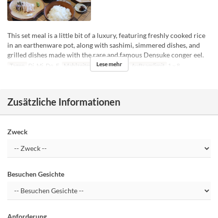
This set meal is a little bit of a luxury, featuring freshly cooked rice
in an earthenware pot, along with sashimi, simmered dishes, and
grilled dishes made with the rare and famous Densuke conger eel.
Lese mehr
Tagen
Di, Mi, Do, F
Mahlzeiten
Mittagessen
Auftragslimit
1 ~ 8
Zusätzliche Informationen
Zweck
Besuchen Gesichte
Anforderung