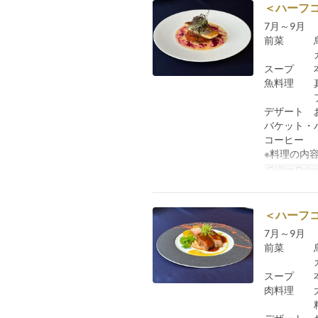
＜ハーフコ
7月～9月
前菜 烏
ガスパ
スープ 本
魚料理 真
ブール
デザート 
バケット・
コーヒー
※料理の内
Gültige Date
＜ハーフコ
7月～9月
前菜 烏
ガスパ
スープ 本
肉料理 大
粒マス