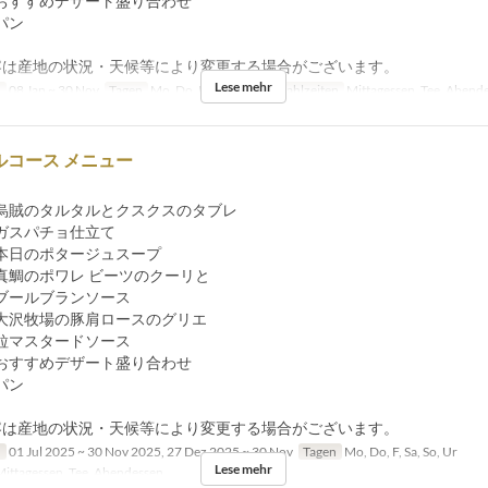
おすすめデザート盛り合わせ
パン
容は産地の状況・天候等により変更する場合がございます。
Lese mehr
n
08 Jan ~ 30 Nov
Tagen
Mo, Do, F, Sa, So, Ur
Mahlzeiten
Mittagessen, Tee, Abend
-フルコース メニュー
賊のタルタルとクスクスのタブレ
チョ仕立て
日のポタージュスープ
鯛のポワレ ビーツのクーリと
ブランソース
沢牧場の豚肩ロースのグリエ
タードソース
おすすめデザート盛り合わせ
パン
容は産地の状況・天候等により変更する場合がございます。
n
01 Jul 2025 ~ 30 Nov 2025, 27 Dez 2025 ~ 30 Nov
Tagen
Mo, Do, F, Sa, So, Ur
Lese mehr
ittagessen, Tee, Abendessen