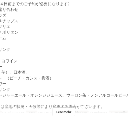
 〈４日前までのご予約が必要になります〉
盛り合わせ
ラダ
＆チップス
グリエ
ナポリタン
ーム
リンク
、
、白ワイン
ー
・芋）、日本酒、
ル （ピーチ・カシス・梅酒）
ワー
リンク
ンジャーエール・オレンジジュース、ウーロン茶・ノンアルコールビー
容は産地の状況・天候等により変更する場合がございます。
Lese mehr
n
01 Jul ~ 28 Sep
Tagen
Mo, Do, F, Sa, So, Ur
Mahlzeiten
Abendessen
Auftragslim