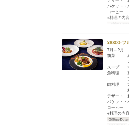
デザート 
バケット・
コーヒー
※料理の内
Gültige Date
¥8800
7月～9月
前菜 烏
ガスパ
スープ 本
魚料理 真
ブール
肉料理 大
粒マス
デザート 
バケット・
コーヒー
※料理の内
Gültige Date
Mahlzeiten
M