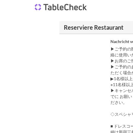
Reserviere Restaurant
Nachricht 
▶ご予約の
絡に使用い
▶お席のご
▶ご予約の
ただく場合
▶1名様以
※11名様以
▶キャンセ
でに お願
ださい。
◇スペシャリ
■ ドレス
細は新宿三