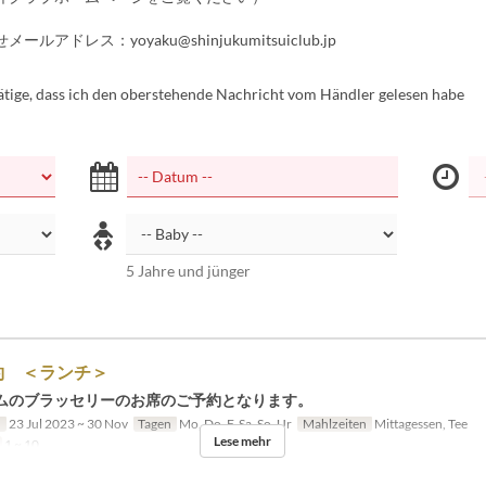
ルアドレス：yoyaku@shinjukumitsuiclub.jp
tätige, dass ich den oberstehende Nachricht vom Händler gelesen habe
5 Jahre und jünger
約 ＜ランチ＞
ムのブラッセリーのお席のご予約となります。
n
23 Jul 2023 ~ 30 Nov
Tagen
Mo, Do, F, Sa, So, Ur
Mahlzeiten
Mittagessen, Tee
Lese mehr
1 ~ 10