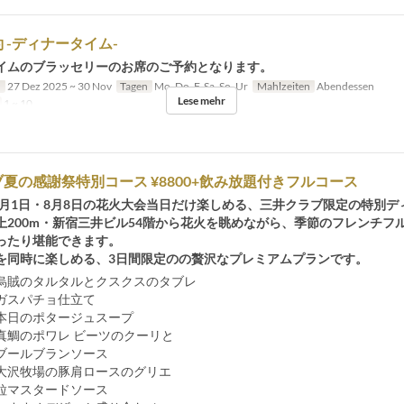
 -ディナータイム-
イムのブラッセリーのお席のご予約となります。
n
27 Dez 2025 ~ 30 Nov
Tagen
Mo, Do, F, Sa, So, Ur
Mahlzeiten
Abendessen
Lese mehr
1 ~ 10
夏の感謝祭特別コース ¥8800+飲み放題付きフルコース
・8月1日・8月8日の花火大会当日だけ楽しめる、三井クラブ限定の特別デ
上200m・新宿三井ビル54階から花火を眺めながら、季節のフレンチフ
ったり堪能できます。
を同時に楽しめる、3日間限定のの贅沢なプレミアムプランです。
賊のタルタルとクスクスのタブレ
チョ仕立て
日のポタージュスープ
鯛のポワレ ビーツのクーリと
ブランソース
沢牧場の豚肩ロースのグリエ
タードソース