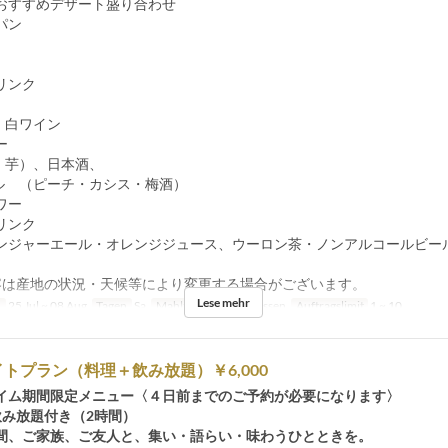
おすすめデザート盛り合わせ
パン
リンク
、
、白ワイン
ー
・芋）、日本酒、
ル （ピーチ・カシス・梅酒）
ワー
リンク
ンジャーエール・オレンジジュース、ウーロン茶・ノンアルコールビー
容は産地の状況・天候等により変更する場合がございます。
Lese mehr
n
25 Jul ~ 08 Aug
Tagen
Sa
Mahlzeiten
Abendessen
Auftragslimit
1 ~ 10
トプラン（料理＋飲み放題）￥6,000
イム期間限定メニュー〈４日前までのご予約が必要になります〉
飲み放題付き（2時間）
間、ご家族、ご友人と、集い・語らい・味わうひとときを。