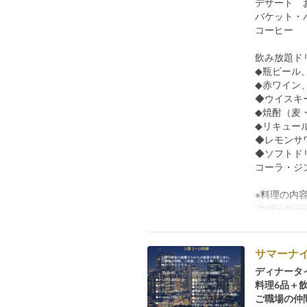
デザート 
バケット・
コーヒー
飲み放題ド
◆瓶ビール
◆赤ワイン
◆ウイスキ
◆焼酎（麦
◆リキュー
◆レモンサ
◆ソフトド
コーラ・ジ
※料理の内
Gültige Date
サマーナイ
ディナータ
料理6品＋
ご職場の仲