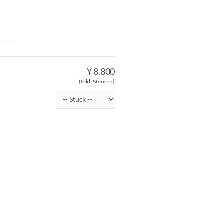
essen
¥ 8.800
(Inkl. Steuern)