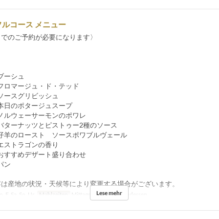
0-フルコース メニュー
までのご予約が必要になります〉
ブーシュ
ロマージュ・ド・テッド
グリビッシュ
日のポタージュスープ
ルウェーサーモンのポワレ
ッツとピストゥー2種のソース
羊のロースト ソースポワブルヴェール
ラゴンの香り
おすすめデザート盛り合わせ
パン
容は産地の状況・天候等により変更する場合がございます。
Lese mehr
 F, Sa, So, Ur
Mahlzeiten
Mittagessen, Tee, Abendessen