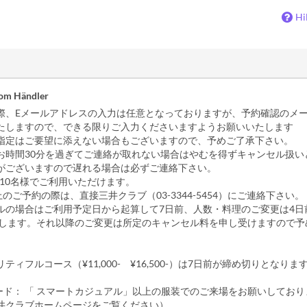
Hi
vom Händler
際、Eメールアドレスの入力は任意となっておりますが、予約確認のメ
たしますので、できる限りご入力くださいますようお願いいたします
指定はご要望に添えない場合もございますので、予めご了承下さい。
お時間30分を過ぎてご連絡が取れない場合はやむを得ずキャンセル扱い
がございますので遅れる場合は必ずご連絡下さい。
上10名様でご利用いただけます。
上のご予約の際は、直接三井クラブ（03-3344-5454）にご連絡下さい。
ルの場合はご利用予定日から起算して7日前、人数・料理のご変更は4日
いします。それ以降のご変更は所定のキャンセル料を申し受けますので予
ティフルコース（¥11,000- ¥16,500-）は7日前が締め切りとなりま
コード： 「 スマートカジュアル」以上の服装でのご来場をお願いしてお
井クラブホームページをご覧ください）