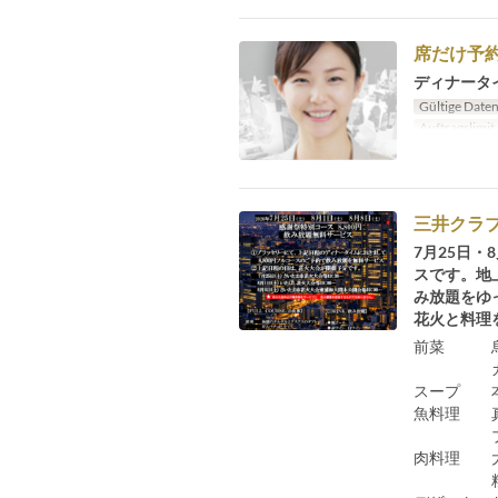
席だけ予約
ディナータ
Gültige Date
Auftragslimit
三井クラブ
7月25日
スです。地
み放題をゆ
花火と料理
前菜 烏
ガスパ
スープ 本
魚料理 真
ブール
肉料理 大
粒マス