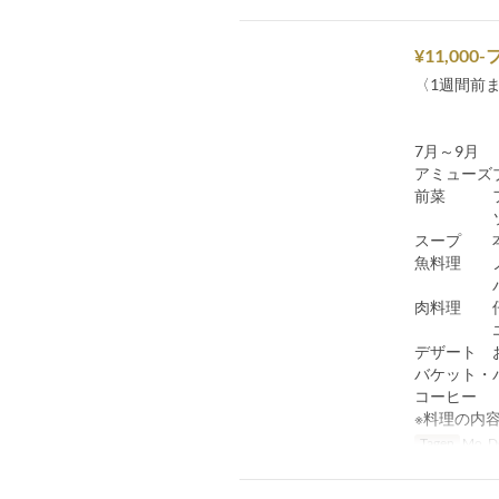
¥11,00
〈1週間前
7月～9月
アミューズ
前菜 フ
ソース
スープ 本
魚料理 ノ
バターナ
肉料理 仔
エスト
デザート 
バケット・
コーヒー
※料理の内
Tagen
Mo, Do,