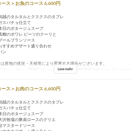
ース＞お魚のコース 6,600円
賊のタルタルとクスクスのタブレ
チョ仕立て
日のポタージュスープ
鯛のポワレ ビーツのクーリと
ブランソース
おすすめデザート盛り合わせ
パン
容は産地の状況・天候等により変更する場合がございます。
Lese mehr
n
08 Jan ~ 30 Nov
Tagen
Mo, Do, F, Sa, So, Ur
Mahlzeiten
Mittagessen, Tee, Abend
ース＞お肉のコース 6,600円
賊のタルタルとクスクスのタブレ
チョ仕立て
日のポタージュスープ
沢牧場の豚肩ロースのグリエ
タードソース