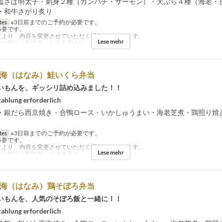
塩さば明太子・刺身２種（カンパチ・サーモン）・天ぷら４種（海老・
・和牛さがり炙り
tes
※3日前までのご予約が必要です。
必要です。
により、内容を変更させていただく場合がございます。
Lese mehr
には別に『配送料』を注文下さい。
華海（はなみ）鮭いくら弁当
いもんを、ギッシリ詰め込みました！！
ahlung erforderlich
・銀だら西京焼き・合鴨ロース・いかしゅうまい・海老芝煮・鶏照り焼
tes
※3日前までのご予約が必要です。
必要です。
により、内容を変更させていただく場合がございます。
Lese mehr
には別に『配送料』を注文下さい。
華海（はなみ）鶏そぼろ弁当
いもんを、人気のそぼろ飯と一緒に！！
ahlung erforderlich