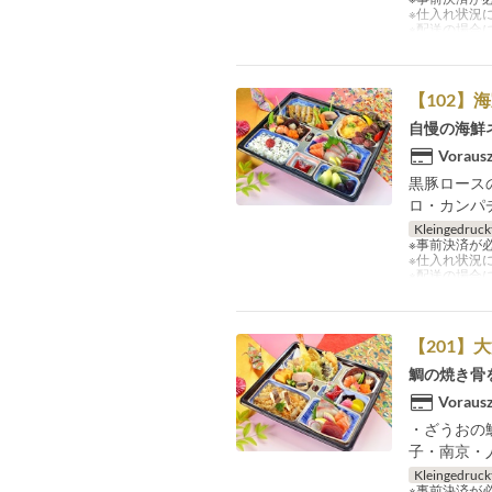
※仕入れ状況
※配送の場合
【102】
自慢の海鮮
Vorausz
黒豚ロース
ロ・カンパ
Kleingedruck
※事前決済が
※仕入れ状況
※配送の場合
【201】
鯛の焼き骨
Vorausz
・ざうおの
子・南京・
Kleingedruck
※事前決済が