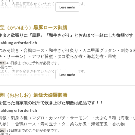
により、内容を変更させていただく場合がございます。
Lese mehr
には別に『配送料』を注文下さい。
海宝（かいほう）黒豚ロース御膳
ネタと欲張りに『黒豚』『和牛さがり』とお肉まで一緒にした御膳です
ahlung erforderlich
のみそ焼き・合鴨ロース・和牛さがり炙り・カニ甲羅グラタン・刺身３
チ・サーモン）・アワビ旨煮・タコ柔らか煮・海老芝煮・果物
tes
※3日前までのご予約が必要です。
必要です。
により、内容を変更させていただく場合がございます。
Lese mehr
には別に『配送料』を注文下さい。
大潮（おおしお）鯛飯天婦羅御膳
を使った自家製の出汁で炊き上げた鯛飯は絶品です！！
ahlung erforderlich
鯛飯・刺身３種（マグロ・カンパチ・サーモン）・天ぷら５種（海老・
人参）・合鴨ロース・寿司玉子・タコ柔らか煮・海老芝煮・香の物
tes
※3日前までのご予約が必要です。
必要です。