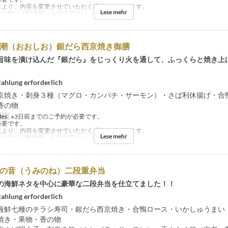
により、内容を変更させていただく場合がございます。
Lese mehr
には別に『配送料』を注文下さい。
大潮（おおしお）銀だら西京焼き御膳
旨味を漬け込んだ『銀だら』をじっくり火を通して、ふっくらと焼き上
ahlung erforderlich
京焼き・刺身３種（マグロ・カンパチ・サーモン）・さば利休揚げ・合
香の物
tes
※3日前までのご予約が必要です。
必要です。
により、内容を変更させていただく場合がございます。
Lese mehr
には別に『配送料』を注文下さい。
海の音（うみのね）二段重弁当
の海鮮ネタを中心に豪華な二段弁当を仕立てました！！
ahlung erforderlich
海鮮七種のチラシ寿司・銀だら西京焼き・合鴨ロース・いかしゅうまい
焼き・果物・香の物