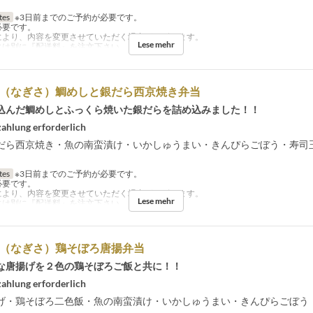
tes
※3日前までのご予約が必要です。
必要です。
により、内容を変更させていただく場合がございます。
Lese mehr
には別に『配送料』を注文下さい。
渚（なぎさ）鯛めしと銀だら西京焼き弁当
込んだ鯛めしとふっくら焼いた銀だらを詰め込みました！！
ahlung erforderlich
だら西京焼き・魚の南蛮漬け・いかしゅうまい・きんぴらごぼう・寿司
tes
※3日前までのご予約が必要です。
必要です。
により、内容を変更させていただく場合がございます。
Lese mehr
には別に『配送料』を注文下さい。。
渚（なぎさ）鶏そぼろ唐揚弁当
な唐揚げを２色の鶏そぼろご飯と共に！！
ahlung erforderlich
げ・鶏そぼろ二色飯・魚の南蛮漬け・いかしゅうまい・きんぴらごぼう