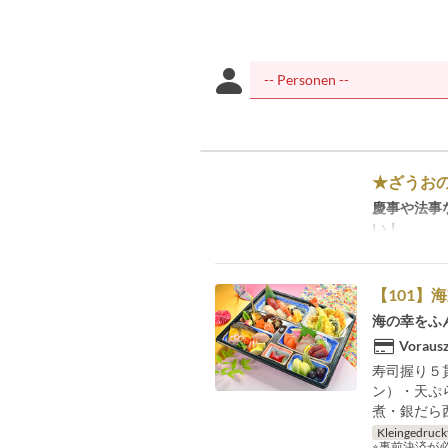
★ざうお
慶事や法事
い！
【101】
海の幸をふ
Vorausz
寿司握り５
ン）・天ぷ
煮・銀だら
Kleingedruck
※事前決済が