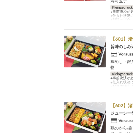
寿司玉子
Kleingedruck
※事前決済が
※仕入れ状況
※配送の場合
【601】
旨味のしみ
Vorausz
鯛めし・銀
物
Kleingedruck
※事前決済が
※仕入れ状況
※配送の場合
【602】
ジューシー
Vorausz
鶏のから揚