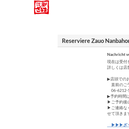
Reserviere Zauo Nanbaho
Nachricht 
現在は受付を終
詳しくは店
▶店頭での
直前のご予
06-6212-
▶予約時間
▶ご予約後
▶ご連絡な
せて頂きま
▶▶▶ざ