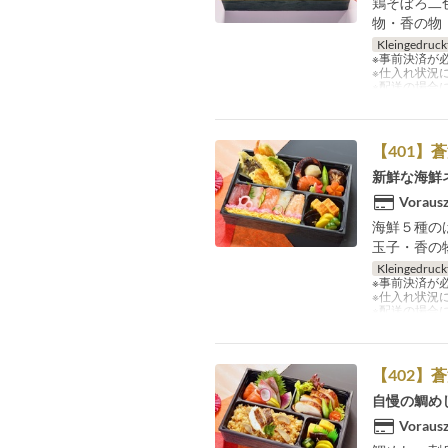
鶏そぼろ二
物・香の物
Kleingedruck
※事前決済が
※仕入れ状況
※配送の場合
【401】
新鮮な海鮮
Vorausz
海鮮５種の
玉子・香の
Kleingedruck
※事前決済が
※仕入れ状況
※配送の場合
【402】
自慢の鯛め
Vorausz