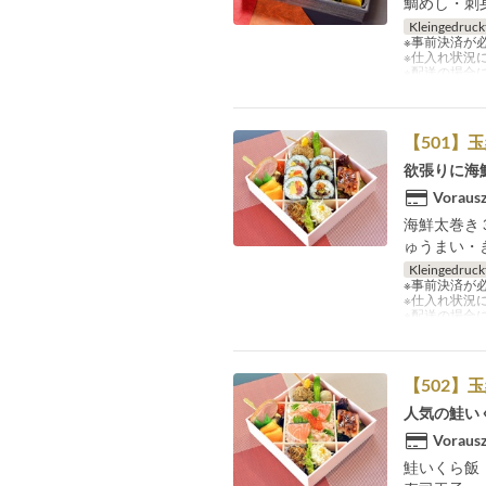
鯛めし・刺
Kleingedruck
※事前決済が
※仕入れ状況
※配送の場合
【501】
欲張りに海
Vorausz
海鮮太巻き
ゅうまい・
Kleingedruck
※事前決済が
※仕入れ状況
※配送の場合
【502】
人気の鮭い
Vorausz
鮭いくら飯