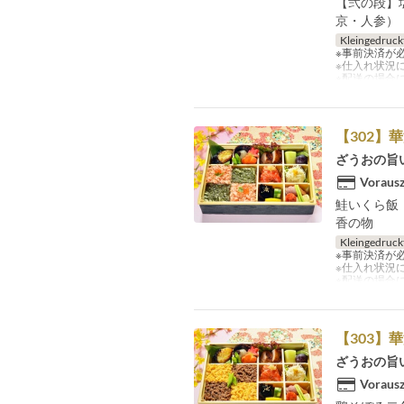
【弐の段】
京・人参）
Kleingedruck
※事前決済が
※仕入れ状況
※配送の場合
【302】
ざうおの旨
Vorausz
鮭いくら飯
香の物
Kleingedruck
※事前決済が
※仕入れ状況
※配送の場合
【303】
ざうおの旨
Vorausz