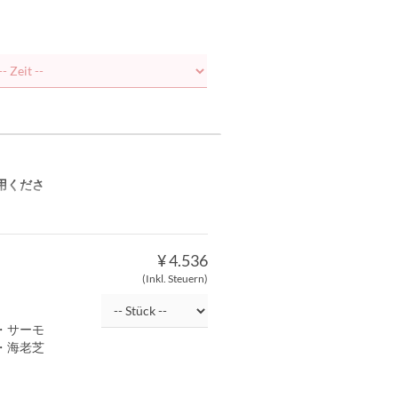
用くださ
¥ 4.536
(Inkl. Steuern)
・サーモ
・海老芝