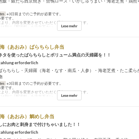
色飯・銀だら西京焼き・合鴨ロース・いかしゅうまい・海老芝煮・鶏照
tes
※3日前までのご予約が必要です。
必要です。
により、内容を変更させていただく場合がございます。
Lese mehr
には別に『配送料』を注文下さい。
蒼海（あおみ）ばらちらし弁当
ネタを使ったばらちらしとボリューム満点の天婦羅を！！
ahlung erforderlich
ばらちらし・天婦羅（海老・なす・南瓜・人参）・海老芝煮・たこ柔ら
物
tes
※3日前までのご予約が必要です。
必要です。
により、内容を変更させていただく場合がございます。
Lese mehr
には別に『配送料』を注文下さい。
蒼海（あおみ）鯛めし弁当
しにお肉と刺身まで付けちゃいました！！
ahlung erforderlich