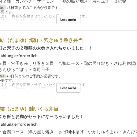
身２種（カンパチ・サーモン）・鶏の照り焼き・寿司玉子・香の物
tes
※3日前までのご予約が必要です。
必要です。
により、内容を変更させていただく場合がございます。
Lese mehr
には別に『配送料』を注文下さい。
玉結（たまゆ）海鮮・穴きゅう巻き弁当
鮮と穴子の２種類の太巻き入れちゃいました！！
ahlung erforderlich
３貫・穴子きゅうり巻き３貫・合鴨ロース・鶏の照り焼き・さば利休揚
きんぴらごぼう・寿司玉子
tes
※3日前までのご予約が必要です。
必要です。
により、内容を変更させていただく場合がございます。
Lese mehr
には別に『配送料』を注文下さい。
玉結（たまゆ）鮭いくら弁当
くら飯とお肉がセットになっちゃいました！！
ahlung erforderlich
・合鴨ロース・鶏の照り焼き・さば利休揚げ・いかしゅうまい・きんぴ