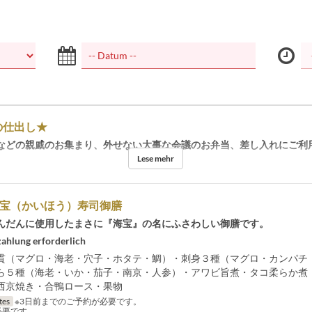
の仕出し★
などの親戚のお集まり、外せない大事な会議のお弁当、差し入れにご利
Lese mehr
海宝（かいほう）寿司御膳
んだんに使用したまさに『海宝』の名にふさわしい御膳です。
ahlung erforderlich
貫（マグロ・海老・穴子・ホタテ・鯛）・刺身３種（マグロ・カンパチ
ら５種（海老・いか・茄子・南京・人参）・アワビ旨煮・タコ柔らか煮
西京焼き・合鴨ロース・果物
tes
※3日前までのご予約が必要です。
必要です。