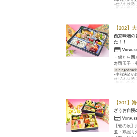
※仕入れ状況
※配送の場合
【202】
西京味噌の
た！！
Vorausz
・銀だら西
寿司玉子・
Kleingedruck
※事前決済が
※仕入れ状況
※配送の場合
【301】
ざうお自慢
Vorausz
【壱の段】
煮・鶏照り