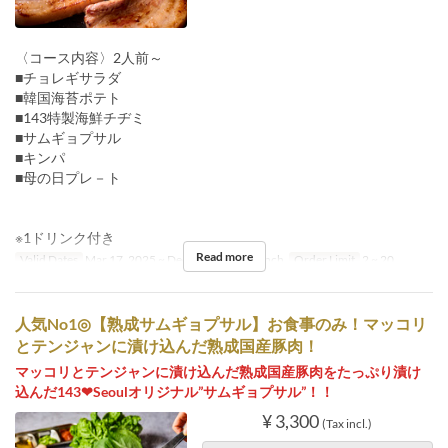
〈コース内容〉2人前～
■チョレギサラダ
■韓国海苔ポテト
■143特製海鮮チヂミ
■サムギョプサル
■キンパ
■母の日プレ－ト
※1ドリンク付き
Read more
Valid Dates
Mar 17, 2025 ~ Dec 31
Meals
Lunch
Order Limit
2 ~ 20
人気No1◎【熟成サムギョプサル】お食事のみ！マッコリ
とテンジャンに漬け込んだ熟成国産豚肉！
マッコリとテンジャンに漬け込んだ熟成国産豚肉をたっぷり漬け
込んだ143❤Seoulオリジナル”サムギョプサル”！！
¥ 3,300
(Tax incl.)