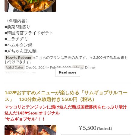
〈料理内容〉
■前菜5種盛り
■韓国海苔フライドポテト
■ニラチヂミ
■ヘムルタン鍋
■〆ちゃんぽん麵
How to Redeem
※こちらのプランは料理のみです。＋2,200円で飲み放題も
お付けできます。
Valid Dates
Dec 01, 2024 ~ Feb 28, 2025
Meals
Dinner
Read more
Order Limit
2 ~ 20
143❤おすすめメニューが楽しめる「サムギョプサルコー
ス」 120分飲み放題付き 5500円（税込）
マッコリとテンジャンに漬け込んだ熟成国産豚肉をたっぷり漬け
込んだ143❤Seoulオリジナル
”サムギョプサル”！！
¥ 5,500
(Tax incl.)