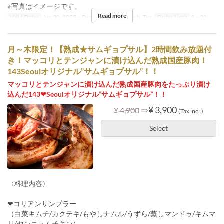
※写真はイメージです。
Read more
Valid Dates
Jun 30, 2025 ~ Dec 31
Meals
Lunch, Tea
Order Limit
2 ~ 20
月～木限定！【熟成★サムギョプサル】2時間飲み放題付
き！マッコリとテンジャンに漬け込んだ熟成国産豚肉！
143Seoulオリジナル”サムギョプサル”！！
マッコリとテンジャンに漬け込んだ熟成国産豚肉をたっぷり漬け
込んだ143❤Seoulオリジナル”サムギョプサル”！！
⇒
¥ 3,900
¥ 4,900
(Tax incl.)
Select
〈料理内容〉
❤コリアンサンプラー
（白菜キムチ/カクテキ/もやしナムル/うずら/蒸しマンドゥ/キムマ
リ/ヤンニョムチキン）