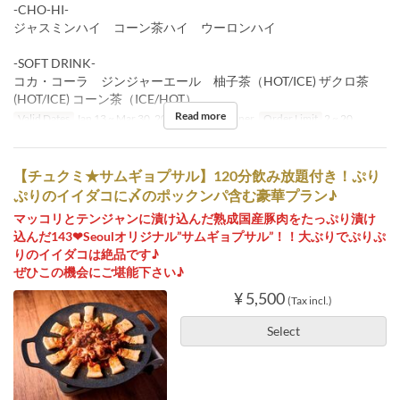
-CHO-HI-
ジャスミンハイ コーン茶ハイ ウーロンハイ
-SOFT DRINK-
コカ・コーラ ジンジャーエール 柚子茶（HOT/ICE) ザクロ茶
(HOT/ICE) コーン茶（ICE/HOT）
Read more
Valid Dates
Jan 13 ~ Mar 30, 2027
Meals
Dinner
Order Limit
2 ~ 20
【チュクミ★サムギョプサル】120分飲み放題付き！ぷり
ぷりのイイダコに〆のポックンパ含む豪華プラン♪
マッコリとテンジャンに漬け込んだ熟成国産豚肉をたっぷり漬け
込んだ143❤Seoulオリジナル”サムギョプサル”！！大ぶりでぷりぷ
りのイイダコは絶品です♪
ぜひこの機会にご堪能下さい♪
¥ 5,500
(Tax incl.)
Select