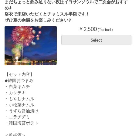
まだちょっと飲み足りない夜はイヨサンソウルで二次会がおすす
め♪
浴衣で来店いただくとチャミスル半額です！
ぜひ夏の余韻をお楽しみください♪
¥ 2,500
(Tax incl.)
Select
【セット内容】
◆韓国おつまみ
・白菜キムチ
・カクテキ
・もやしナムル
・小松菜ナムル
・うずら醤油漬け
・ニラチヂミ
・韓国海苔ポテト
＜乾杯酒＞