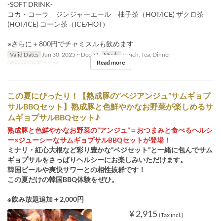
-SOFT DRINK-
コカ・コーラ ジンジャーエール 柚子茶（HOT/ICE) ザクロ茶
(HOT/ICE) コーン茶（ICE/HOT）
※さらに＋800円でチャミスルも飲めます
Valid Dates
Jun 30, 2025 ~ Dec 31
Meals
Lunch, Tea, Dinner
Read more
Order Limit
2 ~ 20
この夏にぴったり！【熟成豚の”ベジアンジュ”サムギョプ
サルBBQセット】熟成豚と色鮮やかなお野菜が楽しめるサ
ムギョプサルBBQセット♪
熟成豚と色鮮やかなお野菜の”アンジュ”＝おつまみと食べるヘルシ
ー×ジューシーなサムギョプサルBBQセットが登場！
ミナリ・紅心大根など彩り豊かな”ベジセット”と一緒に包んでサム
ギョプサルをさっぱりヘルシーにお楽しみいただけます。
韓国ビールや爽快サワーとの相性抜群です！
この夏だけの韓国BBQ体験をぜひ。
※飲み放題追加＋2,000円
¥ 2,915
(Tax incl.)