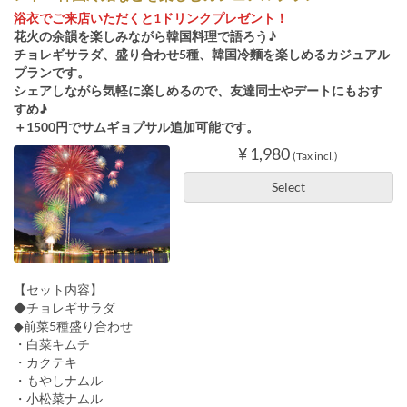
浴衣でご来店いただくと1ドリンクプレゼント！
花火の余韻を楽しみながら韓国料理で語ろう♪
チョレギサラダ、盛り合わせ5種、韓国冷麵を楽しめるカジュアル
プランです。
シェアしながら気軽に楽しめるので、友達同士やデートにもおす
すめ♪
＋1500円でサムギョプサル追加可能です。
¥ 1,980
(Tax incl.)
Select
【セット内容】
◆チョレギサラダ
◆前菜5種盛り合わせ
・白菜キムチ
・カクテキ
・もやしナムル
・小松菜ナムル