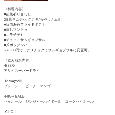
〈料理内容〉
■前菜盛り合わせ
(白菜キムチ/カクテキ/もやしナムル)
■韓国海苔フライドポテト
■蒸しマンドゥ
■ニラチヂミ
■チュクミサムギョプサル
■〆ポックンパ
※＋500円でミナリチュクミサムギョプサルに変更可。
〈飲み放題内容〉
-BEER-
アサヒスーパードライ
-Makagrolli-
プレーン ピーチ マンゴー
-HIGH BALL-
ハイボール ジンジャーハイボール コークハイボール
-CHO-HI-