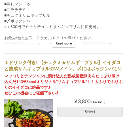
■蒸しマンドゥ
■ニラチヂミ
■チュクミサムギョプサル
■〆ポックンパ
※＋500円でミナリチュクミサムギョプサルに変更可。
お飲み物は当日、アラカルトよりお選びください。
Read more
Valid Dates
Jan 13 ~ Mar 30, 2027
Meals
Dinner
Order Limit
2 ~ 20
１ドリンク付き‼【チュクミ★サムギョプサル】イイダコ
と熟成サムギョプサルのWメイン。〆にはポックンパも♡
マッコリとテンジャンに漬け込んだ熟成国産豚肉をたっぷり漬け
込んだ143❤Seoulオリジナル”サムギョプサル”！！大ぶりでぷりぷ
りのイイダコは絶品です♪
ぜひこの機会にご堪能下さい♪
¥ 3,800
(Tax incl.)
Select