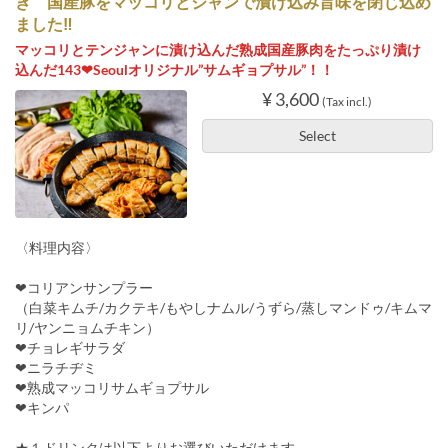
き 国産豚をマッコリとジャンで漬け込み旨味を閉じ込め
ました‼
マッコリとテンジャンに漬け込んだ熟成国産豚肉をたっぷり漬け
込んだ143❤Seoulオリジナル”サムギョプサル”！！
¥ 3,600
(Tax incl.)
Select
〈料理内容〉
❤コリアンサンプラー
（白菜キムチ/カクテキ/もやしナムル/うずら/蒸しマンドゥ/キムマ
リ/ヤンニョムチキン）
❤チョレギサラダ
❤ニラチヂミ
❤熟成マッコリサムギョプサル
❤キンパ
★１ドリンクは以下よりお選びいただけます。