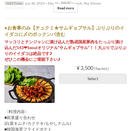
Valid Dates
Jun 30, 2025 ~ Dec 31
Meals
Lunch, Tea, Dinner
Read more
Order Limit
2 ~ 20
●お食事のみ【チュクミ★サムギョプサル】ぷりぷりのイ
イダコに〆のポックンパ含む
マッコリとテンジャンに漬け込んだ熟成国産豚肉をたっぷり漬け
込んだ143❤Seoulオリジナル”サムギョプサル”！！大ぶりでぷりぷ
りのイイダコは絶品です♪
ぜひこの機会にご堪能下さい♪
¥ 3,500
(Tax incl.)
Select
〈料理内容〉
■前菜盛り合わせ
(白菜キムチ/カクテキ/もやしナムル)
■韓国海苔フライドポテト