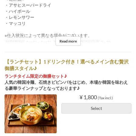
・アサヒスーパードライ
・ハイボール
・レモンサワー
・マッコリ
※仕入状況によって異なる場合がございます。
Read more
Valid Dates
Aug 01 ~ Aug 31
Meals
Dinner
Order Limit
2 ~ 20
【ランチセット】1ドリンク付き！選べるメイン含む贅沢
御膳スタイル♪
ランチタイム限定の御膳セット♪
人気の韓国冷麺、石焼きビビンバをはじめ、本場か韓国を味わえ
る豪華ラインナップとなっております♪
¥ 1,800
(Tax incl.)
Select