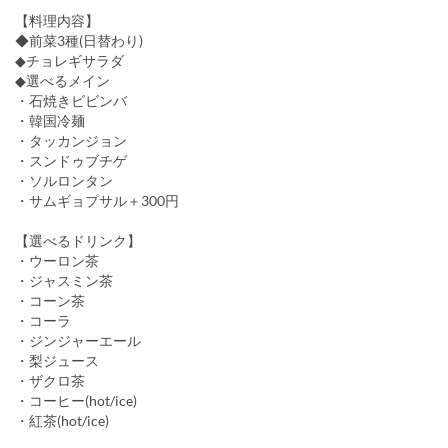
【料理内容】
◆前菜3種(日替わり)
◆チョレギサラダ
◆選べるメイン
・石焼きビビンバ
・韓国冷麺
・タッカンジョン
・スンドゥブチゲ
・ソルロンタン
・サムギョプサル＋300円
【選べるドリンク】
・ウーロン茶
・ジャスミン茶
・コーン茶
・コーラ
・ジンジャーエール
・梨ジュース
・ザクロ茶
・コーヒー(hot/ice)
・紅茶(hot/ice)