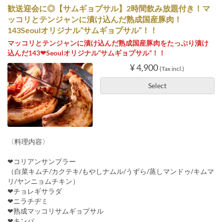
歓送迎会に◎【サムギョプサル】2時間飲み放題付き！マ
ッコリとテンジャンに漬け込んだ熟成国産豚肉！
143Seoulオリジナル”サムギョプサル”！！
マッコリとテンジャンに漬け込んだ熟成国産豚肉をたっぷり漬け
込んだ143❤Seoulオリジナル”サムギョプサル”！！
¥ 4,900
(Tax incl.)
Select
〈料理内容〉
❤コリアンサンプラー
（白菜キムチ/カクテキ/もやしナムル/うずら/蒸しマンドゥ/キムマ
リ/ヤンニョムチキン）
❤チョレギサラダ
❤ニラチヂミ
❤熟成マッコリサムギョプサル
❤キンパ