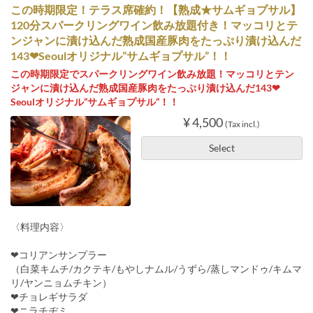
この時期限定！テラス席確約！【熟成★サムギョプサル】
120分スパークリングワイン飲み放題付き！マッコリとテ
ンジャンに漬け込んだ熟成国産豚肉をたっぷり漬け込んだ
143❤Seoulオリジナル”サムギョプサル”！！
この時期限定でスパークリングワイン飲み放題！マッコリとテン
ジャンに漬け込んだ熟成国産豚肉をたっぷり漬け込んだ143❤
Seoulオリジナル”サムギョプサル”！！
¥ 4,500
(Tax incl.)
Select
〈料理内容〉
❤コリアンサンプラー
（白菜キムチ/カクテキ/もやしナムル/うずら/蒸しマンドゥ/キムマ
リ/ヤンニョムチキン）
❤チョレギサラダ
❤ニラチヂミ