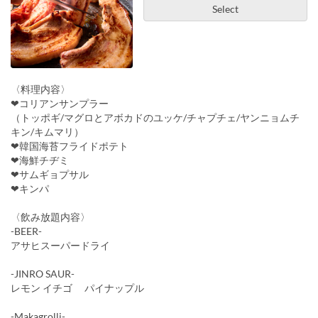
Select
〈料理内容〉
❤コリアンサンプラー
（トッポギ/マグロとアボカドのユッケ/チャプチェ/ヤンニョムチ
キン/キムマリ）
❤韓国海苔フライドポテト
❤海鮮チヂミ
❤サムギョプサル
❤キンパ
〈飲み放題内容〉
-BEER-
アサヒスーパードライ
-JINRO SAUR-
レモン イチゴ パイナップル
-Makagrolli-