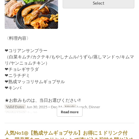
Select
〈料理内容〉
❤コリアンサンプラー
（白菜キムチ/カクテキ/もやしナムル/うずら/蒸しマンドゥ/キムマ
リ/ヤンニョムチキン）
❤チョレギサラダ
❤ニラチヂミ
❤熟成マッコリサムギョプサル
❤キンパ
★お飲みものは、当日お選びください‼
Valid Dates
Jun 30, 2025 ~ Dec 31
Meals
Lunch, Dinner
Read more
Order Limit
2 ~ 20
人気No1◎【熟成サムギョプサル】お得に１ドリンク付