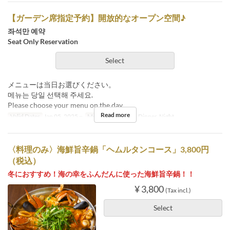
【ガーデン席指定予約】開放的なオープン空間♪
좌석만 예약
Seat Only Reservation
Select
メニューは当日お選びください。
메뉴는 당일 선택해 주세요.
Please choose your menu on the day.
Read more
Valid Dates
Jan 05, 2025 ~
Meals
Lunch, Tea, Dinner, Night
〈料理のみ〉海鮮旨辛鍋「ヘムルタンコース」3,800円
（税込）
冬におすすめ！海の幸をふんだんに使った海鮮旨辛鍋！！
¥ 3,800
(Tax incl.)
Select