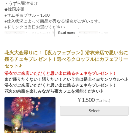
・うずら醤油漬け
◆韓国冷麺
※サムギョプサル＋1500
※仕入状況によって商品が異なる場合がございます。
※ドリンクは当日お選びください。
Read more
Valid Dates
Aug 01 ~ Aug 31
Meals
Dinner
Order Limit
2 ~ 20
花火大会帰りに！【夜カフェプラン】浴衣来店で思い出に
残るチェキプレゼント！選べるクロッフルにカフェフリー
セット♪
浴衣でご来店いただくと思い出に残るチェキをプレゼント！
まだ帰りたくない！語りたい！という方は是非イヨサンソウルへ♪
浴衣でご来店いただくと思い出に残るチェキをプレゼント！
花火の余韻を楽しみながら夜カフェを堪能ください♪
¥ 1,500
(Tax incl.)
Select