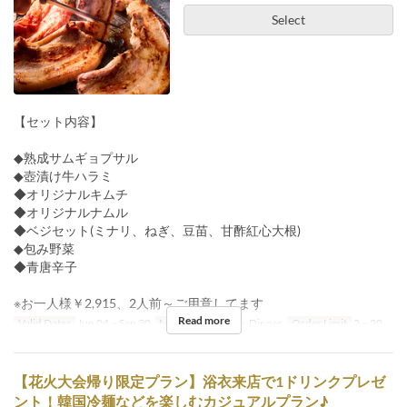
Select
【セット内容】
◆熟成サムギョプサル
◆壺漬け牛ハラミ
◆オリジナルキムチ
◆オリジナルナムル
◆ベジセット(ミナリ、ねぎ、豆苗、甘酢紅心大根)
◆包み野菜
◆青唐辛子
※お一人様￥2,915、2人前～ご用意してます
Read more
Valid Dates
Jun 04 ~ Sep 30
Meals
Lunch, Tea, Dinner
Order Limit
2 ~ 20
【花火大会帰り限定プラン】浴衣来店で1ドリンクプレゼ
ント！韓国冷麺などを楽しむカジュアルプラン♪