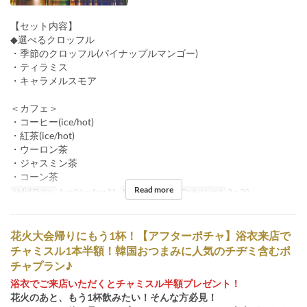
【セット内容】
◆選べるクロッフル
・季節のクロッフル(パイナップルマンゴー)
・ティラミス
・キャラメルスモア
＜カフェ＞
・コーヒー(ice/hot)
・紅茶(ice/hot)
・ウーロン茶
・ジャスミン茶
・コーン茶
Read more
Valid Dates
Aug 01 ~ Aug 31
Meals
Dinner
Order Limit
2 ~ 20
花火大会帰りにもう1杯！【アフターポチャ】浴衣来店で
チャミスル1本半額！韓国おつまみに人気のチヂミ含むポ
チャプラン♪
浴衣でご来店いただくとチャミスル半額プレゼント！
花火のあと、もう1杯飲みたい！そんな方必見！