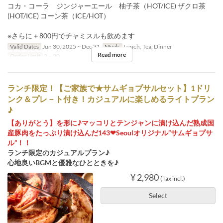
コカ・コーラ ジンジャーエール 柚子茶（HOT/ICE) ザクロ茶
(HOT/ICE) コーン茶（ICE/HOT）
※さらに＋800円でチャミスルも飲めます
Valid Dates
Jun 30, 2025 ~ Dec 31
Meals
Lunch, Tea, Dinner
Read more
Order Limit
2 ~ 20
ランチ限定！【ご家族で★サムギョプサルセット】1ドリ
ンク＆プレ－ト付き！カジュアルに楽しめるライトプラン
♪
【ありがとう】を形に♪マッコリとテンジャンに漬け込んだ熟成国
産豚肉をたっぷり漬け込んだ143❤Seoulオリジナル”サムギョプサ
ル”！！
ランチ限定のカジュアルプラン♪
心地良いBGMと優雅なひとときを♪
¥ 2,980
(Tax incl.)
Select