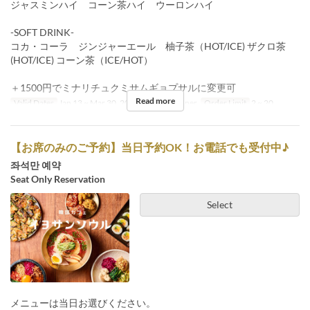
ジャスミンハイ コーン茶ハイ ウーロンハイ
-SOFT DRINK-
コカ・コーラ ジンジャーエール 柚子茶（HOT/ICE) ザクロ茶
(HOT/ICE) コーン茶（ICE/HOT）
＋1500円でミナリチュクミサムギョプサルに変更可
Read more
Valid Dates
Jan 13 ~ Mar 30, 2027
Meals
Dinner
Order Limit
2 ~ 20
【お席のみのご予約】当日予約OK！お電話でも受付中♪
좌석만 예약
Seat Only Reservation
Select
メニューは当日お選びください。