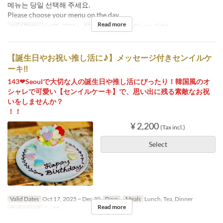
메뉴는 당일 선택해 주세요.
Please choose your menu on the day.
Read more
Valid Dates
Jan 05, 2025 ~
Meals
Lunch, Tea, Dinner, Night
【誕生日やお祝い推し活に♪】メッセージ付きセンイルケ
ーキ‼
143❤Seoulで大切な人の誕生日や推し活にぴったり！韓国風のオ
シャレで可愛い【センイルケーキ】で、思い出に残る素敵なお祝
いをしませんか？
！！
¥ 2,200
(Tax incl.)
Select
Valid Dates
Oct 17, 2025 ~ Dec 30
Days
Meals
Lunch, Tea, Dinner
Read more
Order Limit
2 ~ 20