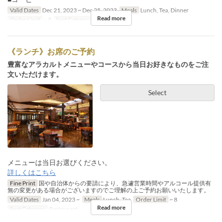
Valid Dates
Dec 21, 2023 ~ Dec 25, 2023
Meals
Lunch, Tea, Dinner
Read more
Order Limit
~ 8
Seat Category
Restaurant
《ランチ》お席のご予約
豊富なアラカルトメニューやコースから当日お好きなものをご注
文いただけます。
Select
メニューは当日お選びください。
詳しくはこちら
Fine Print
国や自治体からの要請により、急遽営業時間やアルコール提供有
無の変更がある場合がございますのでご理解の上ご予約お願いいたします。
Valid Dates
Jan 04, 2023 ~
Meals
Lunch, Tea
Order Limit
~ 8
Read more
Seat Category
Restaurant