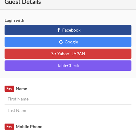
Guest Details
Login with
Facebook
Google
Yahoo! JAPAN
TableCheck
Name
Req
Mobile Phone
Req