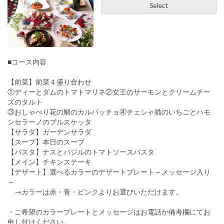
Select
■コース内容
【前菜】前菜４盛り合わせ
①ディーとダムのトマトマリネ②女王のサーモンとクリームチー
ズのタルト
③おしゃべり花の鯛のカルパッチョ④チェシャ猫のいちごとハモ
ンセラーノのブルスケッタ
【サラダ】ガーデンサラダ
【スープ】本日のスープ
【パスタ】ナスとバジルのトマトソースパスタ
【メイン】チキンステーキ
【デザート】選べるカラーのデザートプレート～メッセージ入り
～
→カラーは赤・青・ピンクよりお選びいただけます。
・ご希望のカラープレートとメッセージはお電話か備考欄にてお
申し付けください。