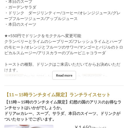
・本日のスープ
・ガーデンサラダ
・ドリンク ダージリンティー/コーヒー/オレンジジュース/グレ
ープフルーツジュース/アップルジュース
・本日のスイーツ
★+550円でドリンクをモクテルへ変更可能
クランベリーとライムのシーブリーズ/フレッシュライムとハーブ
のモヒート/オレンジとフルーツのサワー/マンゴーとバジルのトロ
ピカルスムージー/アリスカラーのブルーピニャコラーダ
トーストの種類、ドリンクはご来店いただいてからお決めいただ
けます。
Read more
Valid Dates
Dec 26, 2025 ~ Apr 30
Meals
Lunch
Order Limit
1 ~
【11～15時ランチタイム限定】ランチライスセット
【11時～15時のランチタイム限定】幻想の国のアリスのお得なラ
ンチセットはいかがでしょうか。
ドリアorカレー、スープ、サラダ、本日のスイーツ、ドリンクが
ついたセットでございます。
¥ 1,650