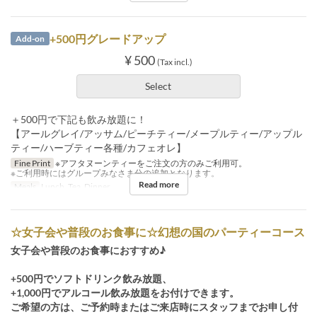
+500円グレードアップ
Add-on
¥ 500
(Tax incl.)
Select
＋500円で下記も飲み放題に！
【アールグレイ/アッサム/ピーチティー/メープルティー/アップル
ティー/ハーブティー各種/カフェオレ】
Fine Print
※アフタヌーンティーをご注文の方のみご利用可。
※ご利用時にはグループみなさま分の追加となります。
Read more
Meals
Lunch, Tea, Dinner
☆女子会や普段のお食事に☆幻想の国のパーティーコース
女子会や普段のお食事におすすめ♪
+500円でソフトドリンク飲み放題、
+1,000円でアルコール飲み放題をお付けできます。
ご希望の方は、ご予約時またはご来店時にスタッフまでお申し付