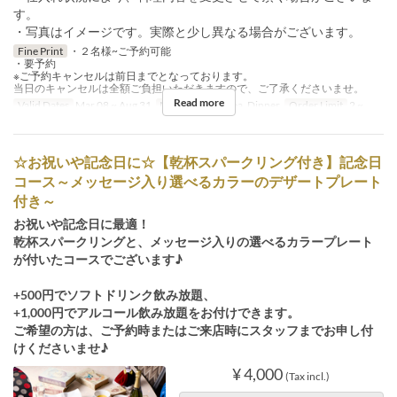
す。
・写真はイメージです。実際と少し異なる場合がございます。
Fine Print
・２名様~ご予約可能
・要予約
※ご予約キャンセルは前日までとなっております。
当日のキャンセルは全額ご負担いただきますので、ご了承くださいませ。
Read more
Valid Dates
Mar 08 ~ Aug 31
Meals
Lunch, Tea, Dinner
Order Limit
2 ~
☆お祝いや記念日に☆【乾杯スパークリング付き】記念日
コース～メッセージ入り選べるカラーのデザートプレート
付き～
お祝いや記念日に最適！
乾杯スパークリングと、メッセージ入りの選べるカラープレート
が付いたコースでございます♪
+500円でソフトドリンク飲み放題、
+1,000円でアルコール飲み放題をお付けできます。
ご希望の方は、ご予約時またはご来店時にスタッフまでお申し付
けくださいませ♪
¥ 4,000
(Tax incl.)