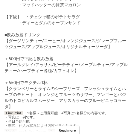
・マッドハッターの抹茶マカロン
【下段】 ・チェシャ猫のポテトサラダ
・ディーとダムのオープンサンド
■飲み放題ドリンク
【ダージリンティー/コーヒー/オレンジジュース/グレープフルー
ツジュース/アップルジュース/オリジナルティーソーダ】
＋500円で下記も飲み放題
【アールグレイ/アッサム/ピーチティー/メープルティー/アップル
ティー/ハーブティー各種/カフェオレ】
＋550円でモクテル1杯
【クランベリーとライムのシーブリーズ、フレッシュライムとハ
ーブのモヒート、オレンジとフルーツのサワー、マンゴーとバジ
ルのトロピカルスムージー、アリスカラーのブルーピニャコラー
ダ】
Fine Print
・1名様～ご用意可能 ※写真は2名様分の内容です。
・写真は一例です。
・当日予約可能
・季節、仕入れ状況により内容が異なります.
Read more
Meals
Lunch, Tea, Dinner
Order Limit
1 ~