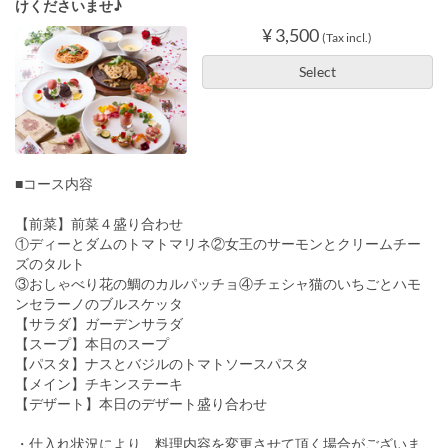
けくださいませ♪
¥ 3,500
(Tax incl.)
Select
■コース内容
【前菜】前菜４盛り合わせ
①ディーとダムのトマトマリネ②女王のサーモンとクリームチー
ズのタルト
③おしゃべり花の鯛のカルパッチョ④チェシャ猫のいちごとハモ
ンセラーノのブルスケッタ
【サラダ】ガーデンサラダ
【スープ】本日のスープ
【パスタ】ナスとバジルのトマトソースパスタ
【メイン】チキンステーキ
【デザート】本日のデザート盛り合わせ
・仕入れ状況により、料理内容を変更させて頂く場合がございま