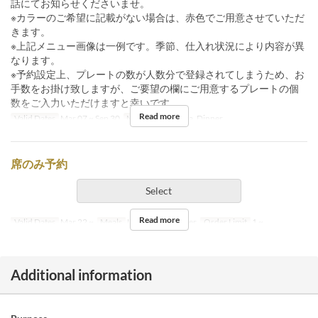
話にてお知らせくださいませ。
※カラーのご希望に記載がない場合は、赤色でご用意させていただ
きます。
※上記メニュー画像は一例です。季節、仕入れ状況により内容が異
なります。
※予約設定上、プレートの数が人数分で登録されてしまうため、お
手数をお掛け致しますが、ご要望の欄にご用意するプレートの個
数をご入力いただけますと幸いです。
Read more
Valid Dates
Mar 07 ~ Sep 30
Meals
Lunch, Tea, Dinner
席のみ予約
Select
Read more
Valid Dates
Mar 22 ~
Meals
Lunch, Tea, Dinner
Order Limit
1 ~
Additional information