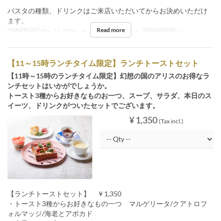
パスタの種類、ドリンクはご来店いただいてからお決めいただけ
ます。
Read more
Valid Dates
Dec 26, 2025 ~ Apr 30
Meals
Lunch
Order Limit
1 ~
【11～15時ランチタイム限定】ランチトーストセット
【11時～15時のランチタイム限定】幻想の国のアリスのお得なラ
ンチセットはいかがでしょうか。
トースト3種からお好きなものお一つ、スープ、サラダ、本日のス
イーツ、ドリンクがついたセットでございます。
¥ 1,350
(Tax incl.)
【ランチトーストセット】 ￥1,350
・トースト3種からお好きなもの一つ マルゲリータ/クアトロフ
ォルマッジ/海老とアボカド