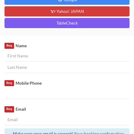
Yahoo! JAPAN
TableCheck
Name
Req
Mobile Phone
Req
Email
Req
Make sure your email is correct!
Your booking confirmation