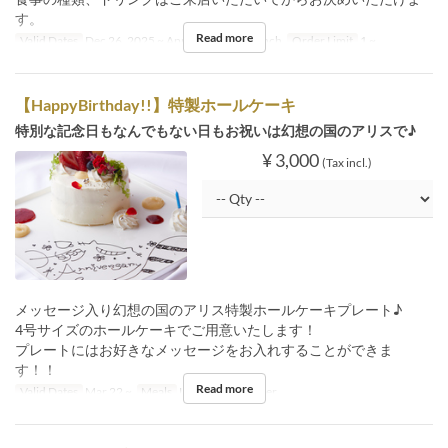
す。
Read more
Valid Dates
Dec 26, 2025 ~ Apr 30
Meals
Lunch
Order Limit
1 ~
【HappyBirthday!!】特製ホールケーキ
特別な記念日もなんでもない日もお祝いは幻想の国のアリスで♪
¥ 3,000
(Tax incl.)
メッセージ入り幻想の国のアリス特製ホールケーキプレート♪
4号サイズのホールケーキでご用意いたします！
プレートにはお好きなメッセージをお入れすることができま
す！！
Read more
Valid Dates
Mar 22 ~
Meals
Lunch, Tea, Dinner