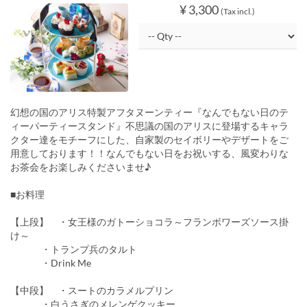
¥ 3,300
(Tax incl.)
幻想の国のアリス特製アフタヌーンティー『なんでもない日のテ
ィーパーティースタンド』不思議の国のアリスに登場するキャラ
クター達をモチーフにした、自家製のセイボリーやデザートをご
用意しております！！なんでもない日をお祝いする、風変わりな
お茶会をお楽しみくださいませ♪
■お料理
【上段】 ・女王様のガトーショコラ～フランボワーズソース掛
け～
・トランプ兵のタルト
・Drink Me
【中段】 ・スートのカラメルプリン
・白うさぎのメレンゲクッキー