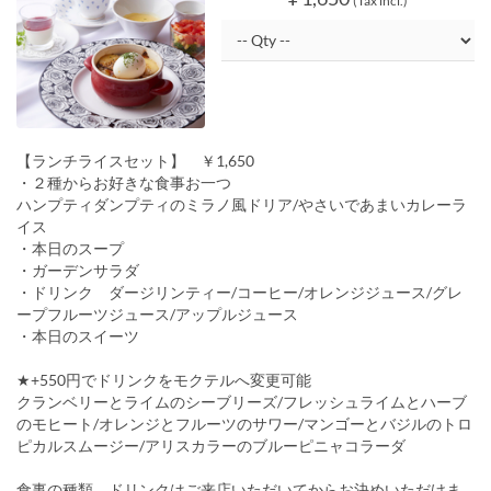
(Tax incl.)
【ランチライスセット】 ￥1,650
・２種からお好きな食事お一つ
ハンプティダンプティのミラノ風ドリア/やさいであまいカレーラ
イス
・本日のスープ
・ガーデンサラダ
・ドリンク ダージリンティー/コーヒー/オレンジジュース/グレ
ープフルーツジュース/アップルジュース
・本日のスイーツ
★+550円でドリンクをモクテルへ変更可能
クランベリーとライムのシーブリーズ/フレッシュライムとハーブ
のモヒート/オレンジとフルーツのサワー/マンゴーとバジルのトロ
ピカルスムージー/アリスカラーのブルーピニャコラーダ
食事の種類、ドリンクはご来店いただいてからお決めいただけま