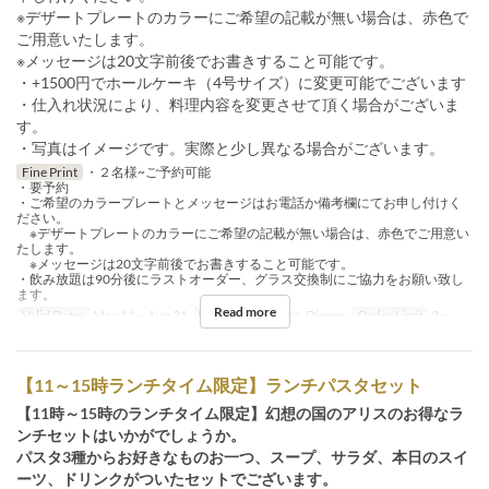
※デザートプレートのカラーにご希望の記載が無い場合は、赤色で
ご用意いたします。
※メッセージは20文字前後でお書きすること可能です。
・+1500円でホールケーキ（4号サイズ）に変更可能でございます
・仕入れ状況により、料理内容を変更させて頂く場合がございま
す。
・写真はイメージです。実際と少し異なる場合がございます。
Fine Print
・２名様~ご予約可能
・要予約
・ご希望のカラープレートとメッセージはお電話か備考欄にてお申し付けく
ださい。
※デザートプレートのカラーにご希望の記載が無い場合は、赤色でご用意い
たします。
※メッセージは20文字前後でお書きすること可能です。
・飲み放題は90分後にラストオーダー、グラス交換制にご協力をお願い致し
ます。
Read more
Valid Dates
May 11 ~ Aug 31
Meals
Lunch, Tea, Dinner
Order Limit
2 ~
【11～15時ランチタイム限定】ランチパスタセット
【11時～15時のランチタイム限定】幻想の国のアリスのお得なラ
ンチセットはいかがでしょうか。
パスタ3種からお好きなものお一つ、スープ、サラダ、本日のスイ
ーツ、ドリンクがついたセットでございます。