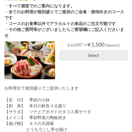
・すべて個室でのご案内になります。
・全てのお料理が個別盛りでご提供のご会食・接待向きのコース
です
・コースのお食事以外でアラカルトの単品のご注文可能です
・その他ご質問等がございましたらご要望欄にご記入くださいま
せ
⇒
¥ 5,500
¥ 6,000
(Tax incl.)
Select
お料理全て個別盛りでご提供いたします
【先 付】 季節の小鉢
【刺 身】 本日の鮮魚４点盛り
【サラダ】 ツナとアボガドのタコス風サラダ
【メイン】 季節野菜の陶板焼き
【揚げ物】 キスの天婦羅
とうもろこし寄せ揚げ