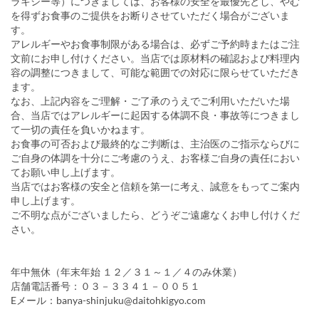
ラキシー等）につきましては、お客様の安全を最優先とし、やむ
を得ずお食事のご提供をお断りさせていただく場合がございま
す。
アレルギーやお食事制限がある場合は、必ずご予約時またはご注
文前にお申し付けください。当店では原材料の確認および料理内
容の調整につきまして、可能な範囲での対応に限らせていただき
ます。
なお、上記内容をご理解・ご了承のうえでご利用いただいた場
合、当店ではアレルギーに起因する体調不良・事故等につきまし
て一切の責任を負いかねます。
お食事の可否および最終的なご判断は、主治医のご指示ならびに
ご自身の体調を十分にご考慮のうえ、お客様ご自身の責任におい
てお願い申し上げます。
当店ではお客様の安全と信頼を第一に考え、誠意をもってご案内
申し上げます。
ご不明な点がございましたら、どうぞご遠慮なくお申し付けくだ
さい。
年中無休（年末年始 １２／３１～１／４のみ休業）
店舗電話番号：０３－３３４１－００５１
Eメール：banya-shinjuku@daitohkigyo.com