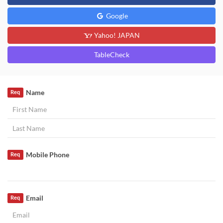
Google
Yahoo! JAPAN
TableCheck
Name
Req
Mobile Phone
Req
Email
Req