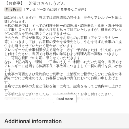
【お食事】 芝漬けおろしうどん
Fine Print
【アレルギー対応に関する重要なご案内】
誠に恐れ入りますが、当店では調理環境の特性上、完全なアレルギー対応は
致しかねます。
当店の厨房では、すべての料理を同一の調理場・調理器具・食器・洗浄設備
にて取り扱っており、細心の注意を払って対応いたしますが、微量のアレル
ゲンの混入を完全に防ぐことはできません。
そのため、症状が重篤なアレルギーをお持ちのお客様（アナフィラキシー
等）につきましては、お客様の安全を最優先とし、やむを得ずお食事のご提
供をお断りさせていただく場合がございます。
アレルギーやお食事制限がある場合は、必ずご予約時またはご注文前にお申
し付けください。当店では原材料の確認および料理内容の調整につきまし
て、可能な範囲での対応に限らせていただきます。
なお、上記内容をご理解・ご了承のうえでご利用いただいた場合、当店では
アレルギーに起因する体調不良・事故等につきまして一切の責任を負いかね
ます。
お食事の可否および最終的なご判断は、主治医のご指示ならびにご自身の体
調を十分にご考慮のうえ、お客様ご自身の責任においてお願い申し上げま
す。
当店ではお客様の安全と信頼を第一に考え、誠意をもってご案内申し上げま
す。
ご不明な点がございましたら、どうぞご遠慮なくお申し付けください。
Read more
Valid Dates
Dec 24, 2025 ~ Nov 26
Order Limit
2 ~ 54
Additional information