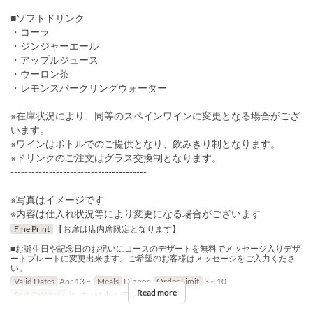
■ソフトドリンク
・コーラ
・ジンジャーエール
・アップルジュース
・ウーロン茶
・レモンスパークリングウォーター
※在庫状況により、同等のスペインワインに変更となる場合がござ
います。
※ワインはボトルでのご提供となり、飲みきり制となります。
※ドリンクのご注文はグラス交換制となります。
---------------------------------------
※写真はイメージです
※内容は仕入れ状況等により変更になる場合がございます
Fine Print
【お席は店内席限定となります】
■お誕生日や記念日のお祝いにコースのデザートを無料でメッセージ入りデザ
ートプレートに変更出来ます。ご希望のお客様はメッセージをご入力くださ
い。
Valid Dates
Apr 13 ~
Meals
Dinner
Order Limit
3 ~ 10
Read more
Seat Category
in-store table, テラス（テント）