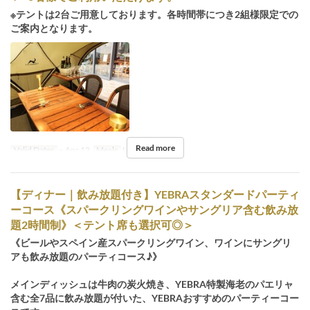
※テントは2台ご用意しております。各時間帯につき2組様限定での
ご案内となります。
Read more
Valid Dates
~ Apr 12
Meals
Lunch, Dinner
【ディナー｜飲み放題付き】YEBRAスタンダードパーティ
ーコース《スパークリングワインやサングリア含む飲み放
題2時間制》＜テント席も選択可◎＞
《ビールやスペイン産スパークリングワイン、ワインにサングリ
アも飲み放題のパーティコース♪》
メインディッシュは牛肉の炭火焼き、YEBRA特製海老のパエリャ
含む全7品に飲み放題が付いた、YEBRAおすすめのパーティーコー