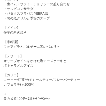
・生ハム・サラミ・チョリソーの盛り合わせ
・サルピコンサラダ
・パタタスブラバス YEBRA風
・旬の魚グリルと季節のスープ
【メイン】
仔羊の炭火焼き
【米料理】
フォアグラとポルチーニ茸のパエリャ
【デザート】
オリーブオイルをかけた塩チーズケーキと
塩キャラメルアイス
【カフェ】
コーヒー/紅茶/カモミールティー/フレーバーティー
カフェラテ(＋200円)
＋
飲み放題120分<ﾗｽﾄｵｰﾀﾞｰ90分>