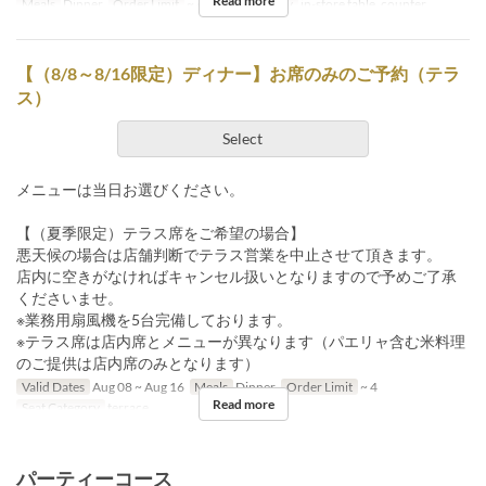
Read more
Meals
Dinner
Order Limit
~ 4
Seat Category
in-store table, counter
【（8/8～8/16限定）ディナー】お席のみのご予約（テラ
ス）
Select
メニューは当日お選びください。
【（夏季限定）テラス席をご希望の場合】
悪天候の場合は店舗判断でテラス営業を中止させて頂きます。
店内に空きがなければキャンセル扱いとなりますので予めご了承
くださいませ。
※業務用扇風機を5台完備しております。
※テラス席は店内席とメニューが異なります（パエリャ含む米料理
のご提供は店内席のみとなります）
Valid Dates
Aug 08 ~ Aug 16
Meals
Dinner
Order Limit
~ 4
Read more
Seat Category
terrace
パーティーコース