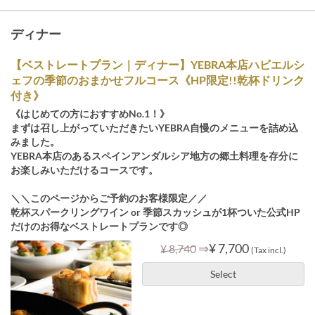
ディナー
【ベストレートプラン｜ディナー】YEBRA本店ハビエルシ
ェフの季節のおまかせフルコース《HP限定!!乾杯ドリンク
付き》
《はじめての方におすすめNo.1！》
まずは召し上がっていただきたいYEBRA自慢のメニューを詰め込
みました。
YEBRA本店のあるスペインアンダルシア地方の郷土料理を存分に
お楽しみいただけるコースです。
＼＼このページからご予約のお客様限定／／
乾杯スパークリングワイン or 季節スカッシュが1杯ついた公式HP
だけのお得なベストレートプランです◎
⇒
¥ 7,700
¥ 8,740
(Tax incl.)
Select