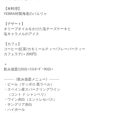
【米料理】
YEBRA特製海老のパエリャ
【デザート】
オリーブオイルをかけた塩チーズケーキと
塩キャラメルのアイス
【カフェ】
コーヒー/紅茶/カモミールティー/フレーバーティー
カフェラテ(＋200円)
＋
飲み放題120分<ﾗｽﾄｵｰﾀﾞｰ90分>
--------《飲み放題メニュー》--------
・ビール（サッポロ 黒ラベル）
・スペイン産スパークリングワイン
（コント ド シャンベリ）
・ワイン赤白（エントレセパス）
・サングリア赤白
・ハイボール