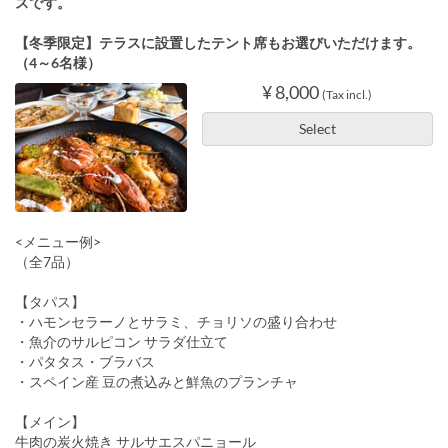
スです。
【冬季限定】テラスに設置したテント席もお選びいただけます。
（4～6名様）
¥ 8,000
(Tax incl.)
Select
<メニュー例>
（全7品）
【タパス】
・ハモンセラーノとサラミ、チョリソの盛り合わせ
・魚介のサルピコン サラダ仕立て
・パタタス・ブラバス
・スペイン産 豆の煮込みと鮮魚のプランチャ
【メイン】
牛肉の炭火焼き サルサエスパニョール