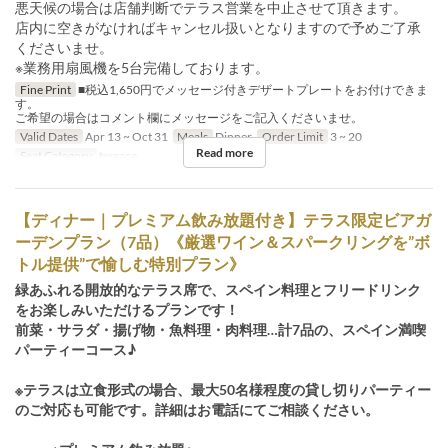
悪天候の場合は店舗判断でテラス営業を中止させて頂きます。
店内に空きがなければキャンセル扱いとなりますので予めご了承
くださいませ。
※業務用扇風機を5台完備しております。
Fine Print
■税込1,650円でメッセージ付きデザートプレートをお付けできま
す。
ご希望の場合はコメント欄にメッセージをご記入くださいませ。
Valid Dates
Apr 13 ~ Oct 31
Meals
Dinner
Order Limit
3 ~ 20
Read more
Seat Category
terrace
【ディナー｜プレミアム飲み放題付き】テラス限定ビアガ
ーデンプラン（7品）《厳選ワイン＆スパークリングを”ボ
トル提供”で愉しむ特別プラン》
緑あふれる開放的なテラス席で、スペイン料理とフリードリンク
をお楽しみいただけるプランです！
前菜・サラダ・揚げ物・魚料理・肉料理…計7品の、スペイン満喫
パーティーコース♪
※テラスは立食形式の場合、最大50名様程度の貸し切りパーティー
のご対応も可能です。詳細はお電話にてご相談ください。