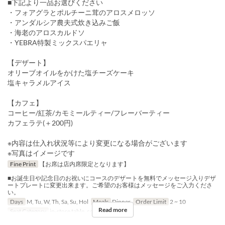
■下記より一品お選びください
・フォアグラとポルチーニ茸のアロスメロッソ
・アンダルシア農夫式炊き込みご飯
・海老のアロスカルドソ
・YEBRA特製ミックスパエリャ
【デザート】
オリーブオイルをかけた塩チーズケーキ
塩キャラメルアイス
【カフェ】
コーヒー/紅茶/カモミールティー/フレーバーティー
カフェラテ(＋200円)
※内容は仕入れ状況等により変更になる場合がございます
※写真はイメージです
Fine Print
【お席は店内席限定となります】
■お誕生日や記念日のお祝いにコースのデザートを無料でメッセージ入りデザ
ートプレートに変更出来ます。ご希望のお客様はメッセージをご入力くださ
い。
Days
M, Tu, W, Th, Sa, Su, Hol
Meals
Dinner
Order Limit
2 ~ 10
Read more
Seat Category
in-store table, counter