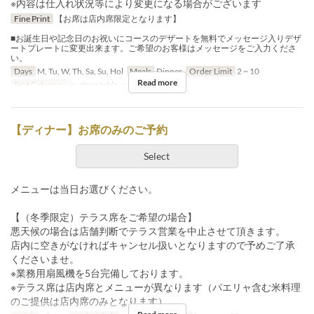
※内容は仕入れ状況等により変更になる場合がございます
Fine Print
【お席は店内席限定となります】
■お誕生日や記念日のお祝いにコースのデザートを無料でメッセージ入りデザ
ートプレートに変更出来ます。ご希望のお客様はメッセージをご入力くださ
い。
Days
M, Tu, W, Th, Sa, Su, Hol
Meals
Dinner
Order Limit
2 ~ 10
Read more
Seat Category
in-store table, counter
【ディナー】お席のみのご予約
Select
メニューは当日お選びください。
【（冬季限定）テラス席をご希望の場合】
悪天候の場合は店舗判断でテラス営業を中止させて頂きます。
店内に空きがなければキャンセル扱いとなりますので予めご了承
くださいませ。
※業務用扇風機を5台完備しております。
※テラス席は店内席とメニューが異なります（パエリャ含む米料理
のご提供は店内席のみとなります）