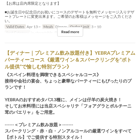
【お席は店内席限定となります】
■お誕生日や記念日のお祝いにコースのデザートを無料でメッセージ入りデザ
ートプレートに変更出来ます。ご希望のお客様はメッセージをご入力くださ
い。
Valid Dates
Apr 13 ~
Meals
Dinner
Order Limit
3 ~ 10
Read more
Seat Category
in-store table, テラス（テント）
【ディナー｜プレミアム飲み放題付き】YEBRAプレミアム
パーティーコース《厳選ワイン＆スパークリングを”ボト
ル提供”で愉しむ特別プラン》
《スペイン料理を満喫できるスペシャルコース》
接待や会社の宴会、ちょっと豪華なパーティーにもぴったりのプ
ランです！
YEBRAのおすすめタパス3種に、メインは仔羊の炭火焼き！
そしてお米料理には当店スペシャリテ「フォアグラとポルチーニ
茸のパエリャ」をご用意。
------＜プレミアム飲み放題＞-------
スパークリング・赤・白・ノンアルコールの厳選ワインをすべて
【ボトル】でご提供する特別スタイル！