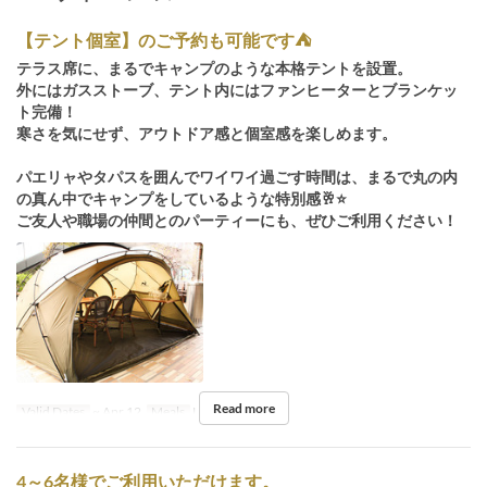
【テント個室】のご予約も可能です⛺️
テラス席に、まるでキャンプのような本格テントを設置。
外にはガスストーブ、テント内にはファンヒーターとブランケッ
ト完備！
寒さを気にせず、アウトドア感と個室感を楽しめます。
パエリャやタパスを囲んでワイワイ過ごす時間は、まるで丸の内
の真ん中でキャンプをしているような特別感🥂⭐
ご友人や職場の仲間とのパーティーにも、ぜひご利用ください！
Read more
Valid Dates
~ Apr 12
Meals
Lunch, Dinner
4～6名様でご利用いただけます。