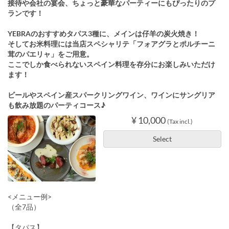
接待や会社の宴会、ちょっと豪華なパーティーにもぴったりのプ
ランです！
YEBRAのおすすめタパス3種に、メインは仔羊の炭火焼き！
そしてお米料理には当店スペシャリテ「フォアグラとポルチーニ
茸のパエリャ」をご用意。
ここでしか食べられないスペイン料理を存分にお楽しみいただけ
ます！
ビールやスペイン産スパークリングワイン、ワインにサングリア
も飲み放題のパーティコース♪
¥ 10,000
(Tax incl.)
Select
<メニュー例>
（全7品）
【タパス】