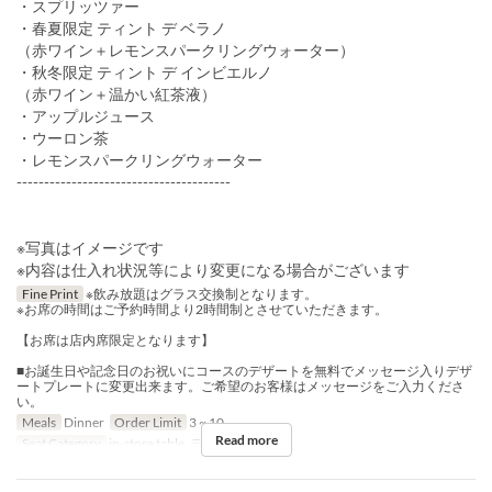
・スプリッツァー
・春夏限定 ティント デ ベラノ
（赤ワイン＋レモンスパークリングウォーター）
・秋冬限定 ティント デ インビエルノ
（赤ワイン＋温かい紅茶液）
・アップルジュース
・ウーロン茶
・レモンスパークリングウォーター
---------------------------------------
※写真はイメージです
※内容は仕入れ状況等により変更になる場合がございます
Fine Print
※飲み放題はグラス交換制となります。
※お席の時間はご予約時間より2時間制とさせていただきます。
【お席は店内席限定となります】
■お誕生日や記念日のお祝いにコースのデザートを無料でメッセージ入りデザ
ートプレートに変更出来ます。ご希望のお客様はメッセージをご入力くださ
い。
Meals
Dinner
Order Limit
3 ~ 10
Read more
Seat Category
in-store table, テラス（テント）