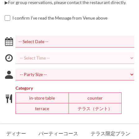
▶For group reservations, please contact the restaurant directly.
I confirm I've read the Message from Venue above
Category
in-store table
counter
terrace
テラス（テント）
ディナー
パーティーコース
テラス限定プラン