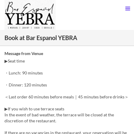
Book at Bar Espanol YEBRA
Message from Venue
▶Seat time
・Lunch: 90 minutes
・Dinner: 120 minutes
＜Last order 60 minutes before meals｜45 minutes before drinks＞
▶If you wish to use terrace seats
In the event of bad weather, the terrace will be closed at the
discretion of the restaurant.
If there are no vacancies in the restaurant, your reservation will be