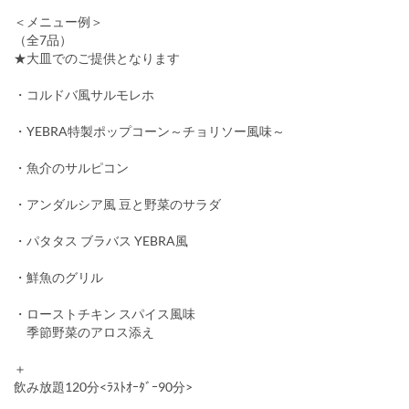
＜メニュー例＞
（全7品）
★大皿でのご提供となります
・コルドバ風サルモレホ
・YEBRA特製ポップコーン～チョリソー風味～
・魚介のサルピコン
・アンダルシア風 豆と野菜のサラダ
・パタタス ブラバス YEBRA風
・鮮魚のグリル
・ローストチキン スパイス風味
季節野菜のアロス添え
＋
飲み放題120分<ﾗｽﾄｵｰﾀﾞｰ90分>