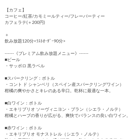
【カフェ】
コーヒー/紅茶/カモミールティー/フレーバーティー
カフェラテ(＋200円)
＋
飲み放題120分<ﾗｽﾄｵｰﾀﾞｰ90分>
------《プレミアム飲み放題メニュー》------
■ビール
・サッポロ 黒ラベル
■スパークリング：ボトル
・コント ド シャンベリ（スペイン産スパークリングワイン）
柑橘の爽やかさとキレのある辛口。乾杯に最適な一本。
■白ワイン：ボトル
・エキリブリオ ソーヴィニヨン・ブラン（シエラ・ノルテ）
柑橘とハーブの香りが広がる、爽快でバランスの良い白ワイン。
■赤ワイン：ボトル
・エキリブリオ モナストレル（シエラ・ノルテ）