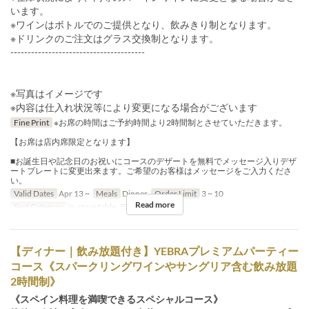
います。
※ワインはボトルでのご提供となり、飲みきり制となります。
※ドリンクのご注文はグラス交換制となります。
---------------------------------------
※写真はイメージです
※内容は仕入れ状況等により変更になる場合がございます
Fine Print
※お席の時間はご予約時間より2時間制とさせていただきます。
【お席は店内席限定となります】
■お誕生日や記念日のお祝いにコースのデザートを無料でメッセージ入りデザ
ートプレートに変更出来ます。ご希望のお客様はメッセージをご入力くださ
い。
Valid Dates
Apr 13 ~
Meals
Dinner
Order Limit
3 ~ 10
Read more
Seat Category
in-store table, テラス（テント）
【ディナー｜飲み放題付き】YEBRAプレミアムパーティー
コース《スパークリングワインやサングリア含む飲み放題
2時間制》
《スペイン料理を満喫できるスペシャルコース》