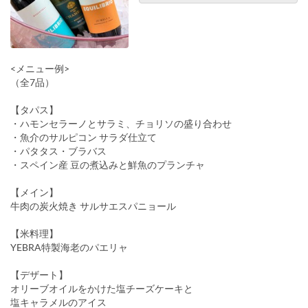
<メニュー例>
（全7品）
【タパス】
・ハモンセラーノとサラミ、チョリソの盛り合わせ
・魚介のサルピコン サラダ仕立て
・パタタス・ブラバス
・スペイン産 豆の煮込みと鮮魚のプランチャ
【メイン】
牛肉の炭火焼き サルサエスパニョール
【米料理】
YEBRA特製海老のパエリャ
【デザート】
オリーブオイルをかけた塩チーズケーキと
塩キャラメルのアイス