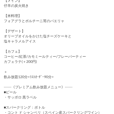
【メイン】
仔羊の炭火焼き
【米料理】
フォアグラとポルチーニ茸のパエリャ
【デザート】
オリーブオイルをかけた塩チーズケーキと
塩キャラメルアイス
【カフェ】
コーヒー/紅茶/カモミールティー/フレーバーティー
カフェラテ(＋200円)
＋
飲み放題120分<ﾗｽﾄｵｰﾀﾞｰ90分>
------《プレミアム飲み放題メニュー》------
■ビール
・サッポロ 黒ラベル
■スパークリング：ボトル
・コント ド シャンベリ（スペイン産スパークリングワイン）