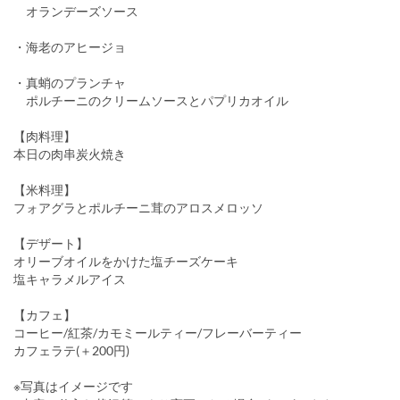
オランデーズソース
・海老のアヒージョ
・真蛸のプランチャ
ポルチーニのクリームソースとパプリカオイル
【肉料理】
本日の肉串炭火焼き
【米料理】
フォアグラとポルチーニ茸のアロスメロッソ
【デザート】
オリーブオイルをかけた塩チーズケーキ
塩キャラメルアイス
【カフェ】
コーヒー/紅茶/カモミールティー/フレーバーティー
カフェラテ(＋200円)
※写真はイメージです