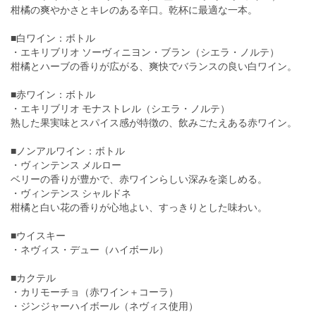
柑橘の爽やかさとキレのある辛口。乾杯に最適な一本。
■白ワイン：ボトル
・エキリブリオ ソーヴィニヨン・ブラン（シエラ・ノルテ）
柑橘とハーブの香りが広がる、爽快でバランスの良い白ワイン。
■赤ワイン：ボトル
・エキリブリオ モナストレル（シエラ・ノルテ）
熟した果実味とスパイス感が特徴の、飲みごたえある赤ワイン。
■ノンアルワイン：ボトル
・ヴィンテンス メルロー
ベリーの香りが豊かで、赤ワインらしい深みを楽しめる。
・ヴィンテンス シャルドネ
柑橘と白い花の香りが心地よい、すっきりとした味わい。
■ウイスキー
・ネヴィス・デュー（ハイボール）
■カクテル
・カリモーチョ（赤ワイン＋コーラ）
・ジンジャーハイボール（ネヴィス使用）