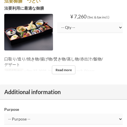
法要御膳 つどい
法要利用に最適な御膳
¥ 7,260
(Svc & tax incl.)
口取り/造り/焼き物/揚げ物/焚き物/蒸し物/赤出汁/飯物/
デザート
Read more
Valid Dates
~ Dec 27, 2025, Jan 05 ~
Meals
Lunch, Dinner
Additional information
Purpose