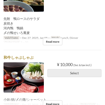
先附 鴨ロースのサラダ
炭焼き
河内鴨 鴨鍋
〆の鴨せいろ蕎麦
Valid Dates
~ Dec 27, 2025, Jan 05 ~
Meals
Lunch, Dinner
Read more
Order Limit
2 ~ 20
和牛しゃぶしゃぶ
¥ 10,000
(Svc & tax incl.)
Select
小鉢/鍋/〆の麺/シャーベット
Read more
Valid Dates
~ Dec 27, 2025, Jan 05 ~
Meals
Lunch, Dinner
Order Limit
2 ~