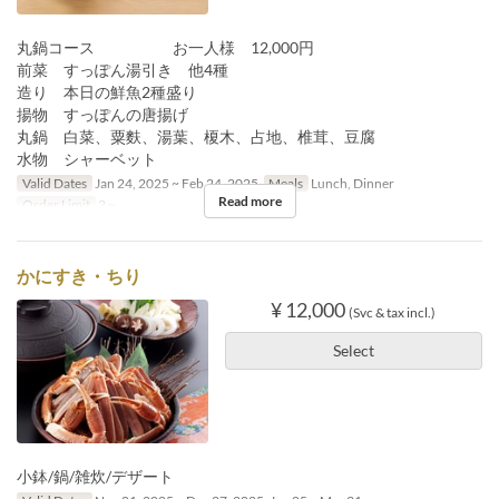
丸鍋コース お一人様 12,000円
前菜 すっぽん湯引き 他4種
造り 本日の鮮魚2種盛り
揚物 すっぽんの唐揚げ
丸鍋 白菜、粟麩、湯葉、榎木、占地、椎茸、豆腐
水物 シャーベット
Valid Dates
Jan 24, 2025 ~ Feb 24, 2025
Meals
Lunch, Dinner
Read more
Order Limit
2 ~
かにすき・ちり
¥ 12,000
(Svc & tax incl.)
Select
小鉢/鍋/雑炊/デザート