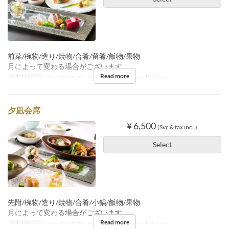
前菜/椀物/造り/焼物/合肴/留肴/飯物/果物
月によって変わる場合がございます。
Read more
Valid Dates
~ Dec 27, 2025, Jan 05 ~
Meals
Lunch, Dinner
夕凪会席
¥ 6,500
(Svc & tax incl.)
Select
先附/椀物/造り/焼物/合肴/小鍋/飯物/果物
月によって変わる場合がございます。
Read more
Valid Dates
~ Dec 27, 2025, Jan 05 ~
Meals
Lunch, Dinner