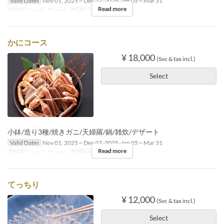
Valid Dates
Nov 01, 2025 ~ Dec 27, 2025, Jan 05 ~ Mar 31
Read more
Meals
Lunch, Dinner
Order Limit
2 ~ 20
かにコース
¥ 18,000
(Svc & tax incl.)
Select
小鉢/造り3種/焼きガニ/天婦羅/鍋/雑炊/デザート
Valid Dates
Nov 01, 2025 ~ Dec 27, 2025, Jan 05 ~ Mar 31
Read more
Meals
Lunch, Dinner
Order Limit
2 ~ 20
てっちり
¥ 12,000
(Svc & tax incl.)
Select