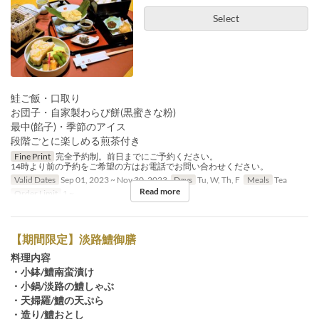
Select
鮭ご飯・口取り
お団子・自家製わらび餅(黒蜜きな粉)
最中(餡子)・季節のアイス
段階ごとに楽しめる煎茶付き
Fine Print
完全予約制。前日までにご予約ください。
14時より前の予約をご希望の方はお電話でお問い合わせください。
Valid Dates
Sep 01, 2023 ~ Nov 30, 2023
Days
Tu, W, Th, F
Meals
Tea
Read more
Order Limit
1 ~
【期間限定】淡路鱧御膳
料理内容
・小鉢/鱧南蛮漬け
・小鍋/淡路の鱧しゃぶ
・天婦羅/鱧の天ぷら
・造り/鱧おとし