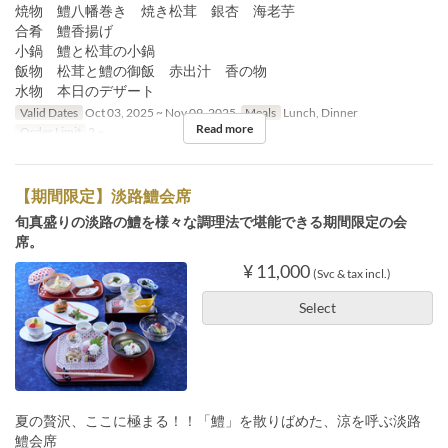
焼物 鱧八幡巻き 焼き松茸 銀杏 海老芋
合肴 鱧香揚げ
小鍋 鱧と松茸の小鍋
飯物 松茸と鱧の御飯 赤出汁 香の物
水物 本日のデザート
Valid Dates
Oct 03, 2025 ~ Nov 09, 2025
Meals
Lunch, Dinner
Read more
Order Limit
2 ~
【期間限定】淡路鱧会席
旬真盛りの淡路の鱧を様々な調理法で堪能できる期間限定の会
席。
¥ 11,000
(Svc & tax incl.)
Select
夏の贅沢、ここに極まる！！「鱧」を散りばめた、涼を呼ぶ淡路
鱧会席