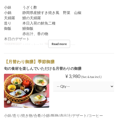
小鉢 うざく酢
小鍋 静岡県産鰻すき焼き風 野菜 山椒
天婦羅 鰻の天婦羅
造り 本日入荷の鮮魚二種
御飯 鰻御飯
赤出汁、香の物
本日のデザート
Read more
Valid Dates
Jul 01 ~ Aug 31
Meals
Lunch, Dinner
【月替わり御膳】季節御膳
旬の食材を楽しんでいただける月替わりの御膳
¥ 3,980
(Svc & tax incl.)
小鉢/造り/焼き物/合肴/小鍋/飯物/赤出汁/デザート/コーヒー