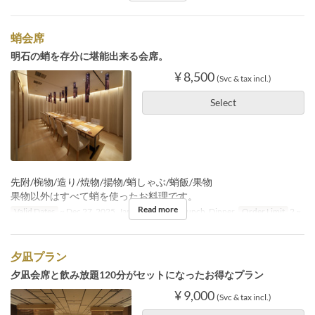
蛸会席
明石の蛸を存分に堪能出来る会席。
¥ 8,500
(Svc & tax incl.)
Select
先附/椀物/造り/焼物/揚物/蛸しゃぶ/蛸飯/果物
果物以外はすべて蛸を使ったお料理です。
Read more
Valid Dates
~ Dec 27, 2025, Jan 04 ~
Meals
Lunch, Dinner
Order Limit
2 ~
夕凪プラン
夕凪会席と飲み放題120分がセットになったお得なプラン
¥ 9,000
(Svc & tax incl.)