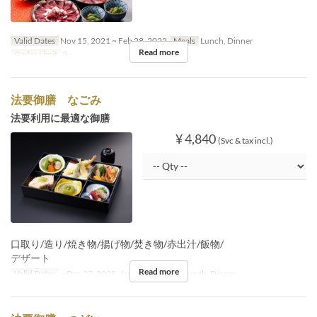
Valid Dates
Nov 15, 2021 ~ Feb 28, 2022
Meals
Lunch, Dinner
Read more
Order Limit
2 ~
法要御膳 なごみ
法要利用に最適な御膳
¥ 4,840
(Svc & tax incl.)
口取り/造り/焼き物/揚げ物/焚き物/赤出汁/飯物/
デザート
Read more
Valid Dates
~ Dec 27, 2025, Jan 05 ~
Meals
Lunch, Dinner