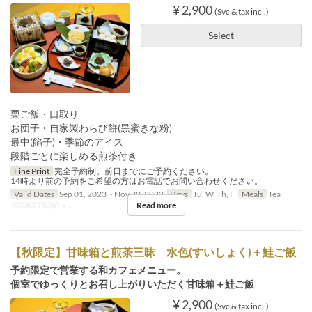
¥ 2,900
(Svc & tax incl.)
Select
栗ご飯・口取り
お団子・自家製わらび餅(黒蜜きな粉)
最中(餡子)・季節のアイス
段階ごとに楽しめる煎茶付き
Fine Print
完全予約制。前日までにご予約ください。
14時より前の予約をご希望の方はお電話でお問い合わせください。
Valid Dates
Sep 01, 2023 ~ Nov 30, 2023
Days
Tu, W, Th, F
Meals
Tea
Read more
Order Limit
1 ~
【秋限定】甘味箱と煎茶三昧 水色(すいしょく)＋鮭ご飯
予約限定で営業する和カフェメニュー。
個室でゆっくりとお召し上がりいただく甘味箱＋鮭ご飯
¥ 2,900
(Svc & tax incl.)