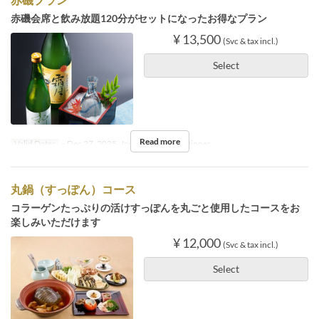
赤磯会席と飲み放題120分がセットになったお得なプラン
¥ 13,500
(Svc & tax incl.)
Select
Read more
Valid Dates
~ Dec 27, 2025, Jan 05 ~
Meals
Dinner
丸鍋（すっぽん）コース
コラーゲンたっぷりの活けすっぽんを丸ごと使用したコースをお
楽しみいただけます
¥ 12,000
(Svc & tax incl.)
Select