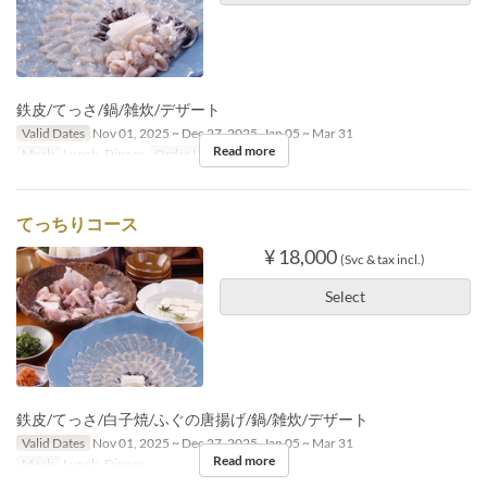
鉄皮/てっさ/鍋/雑炊/デザート
Valid Dates
Nov 01, 2025 ~ Dec 27, 2025, Jan 05 ~ Mar 31
Read more
Meals
Lunch, Dinner
Order Limit
2 ~
てっちりコース
¥ 18,000
(Svc & tax incl.)
Select
鉄皮/てっさ/白子焼/ふぐの唐揚げ/鍋/雑炊/デザート
Valid Dates
Nov 01, 2025 ~ Dec 27, 2025, Jan 05 ~ Mar 31
Read more
Meals
Lunch, Dinner