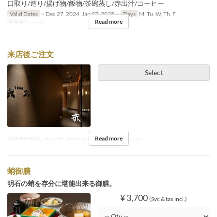
口取り/造り/揚げ物/飯物/茶碗蒸し/赤出汁/コーヒー
Valid Dates
~ Dec 27, 2024, Jan 07, 2025 ~
Days
M, Tu, W, Th, F
Read more
Meals
Lunch
来店後ご注文
Select
Read more
Valid Dates
~ Dec 27, 2025, Jan 05 ~
Meals
Lunch
蛸御膳
明石の蛸を存分に堪能出来る御膳。
¥ 3,700
(Svc & tax incl.)