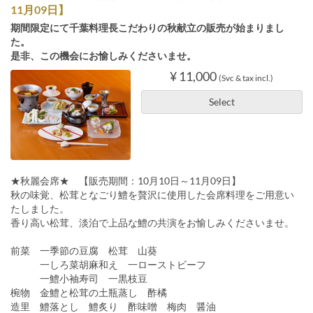
11月09日】
期間限定にて千葉料理長こだわりの秋献立の販売が始まりまし
た。
是非、この機会にお愉しみくださいませ。
¥ 11,000
(Svc & tax incl.)
Select
★秋麗会席★ 【販売期間：10月10日～11月09日】
秋の味覚、松茸となごり鱧を贅沢に使用した会席料理をご用意い
たしました。
香り高い松茸、淡泊で上品な鱧の共演をお愉しみくださいませ。
前菜 一季節の豆腐 松茸 山葵
一しろ菜胡麻和え 一ローストビーフ
一鱧小袖寿司 一黒枝豆
椀物 金鱧と松茸の土瓶蒸し 酢橘
造里 鱧落とし 鱧炙り 酢味噌 梅肉 醤油