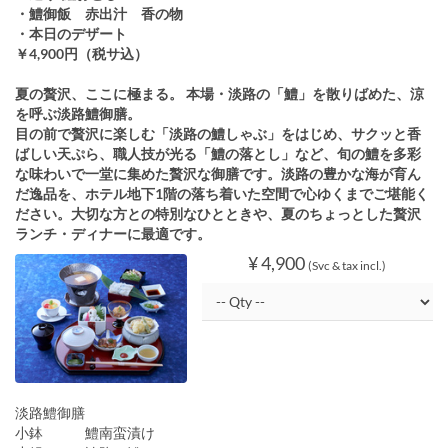
・鱧御飯 赤出汁 香の物
・本日のデザート
￥4,900円（税サ込）
夏の贅沢、ここに極まる。 本場・淡路の「鱧」を散りばめた、涼
を呼ぶ淡路鱧御膳。
目の前で贅沢に楽しむ「淡路の鱧しゃぶ」をはじめ、サクッと香
ばしい天ぷら、職人技が光る「鱧の落とし」など、旬の鱧を多彩
な味わいで一堂に集めた贅沢な御膳です。淡路の豊かな海が育ん
だ逸品を、ホテル地下1階の落ち着いた空間で心ゆくまでご堪能く
ださい。大切な方との特別なひとときや、夏のちょっとした贅沢
ランチ・ディナーに最適です。
¥ 4,900
(Svc & tax incl.)
淡路鱧御膳
小鉢 鱧南蛮漬け