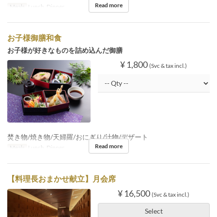
Read more
Meals
Lunch, Dinner
お子様御膳和食
お子様が好きなものを詰め込んだ御膳
¥ 1,800
(Svc & tax incl.)
焚き物/焼き物/天婦羅/おにぎり/汁物/デザート
Read more
Meals
Lunch, Dinner
【料理長おまかせ献立】月会席
¥ 16,500
(Svc & tax incl.)
Select