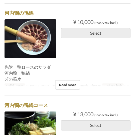
河内鴨の鴨鍋
¥ 10,000
(Svc & tax incl.)
Select
先附 鴨ロースのサラダ
河内鴨 鴨鍋
〆の蕎麦
Read more
Valid Dates
~ Dec 27, 2025, Jan 05 ~
Meals
Lunch, Dinner
Order Limit
2 ~
河内鴨の鴨鍋コース
¥ 13,000
(Svc & tax incl.)
Select