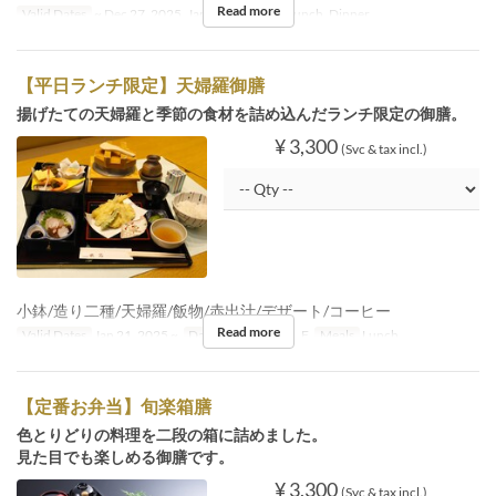
Read more
Valid Dates
~ Dec 27, 2025, Jan 05 ~
Meals
Lunch, Dinner
【平日ランチ限定】天婦羅御膳
揚げたての天婦羅と季節の食材を詰め込んだランチ限定の御膳。
¥ 3,300
(Svc & tax incl.)
小鉢/造り二種/天婦羅/飯物/赤出汁/デザート/コーヒー
Read more
Valid Dates
Jan 21, 2025 ~
Days
M, Tu, W, Th, F
Meals
Lunch
【定番お弁当】旬楽箱膳
色とりどりの料理を二段の箱に詰めました。
見た目でも楽しめる御膳です。
¥ 3,300
(Svc & tax incl.)