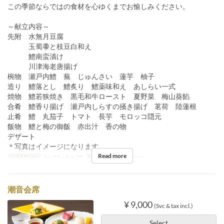
この季節ならではの食材を心ゆくまでお愉しみください。
～献立内容～
先附 水無月豆腐
玉蜀黍と枝豆白和え
鱧南蛮漬け
川津海老唐揚げ
椀物 瀬戸内鱧 蕪 じゅんさい 蓮芋 柚子
造り 鱧落とし 鱧炙り 鱧薬味和え あしらい一式
焼物 鱧若狭焼き 黒毛和牛ロースト 夏野菜 梅山葵餡
合肴 鱧香り揚げ 瀬戸内しらすの掻き揚げ 茗荷 陸蓮根
止肴 鱧 丸茄子 トマト 長芋 モロッコ隠元
飯物 鱧と梅の御飯 赤出汁 香の物
デザート
＊写真はイメージになります
Read more
Valid Dates
Jun 01 ~ Sep 30
Meals
Lunch, Dinner
潮音会席
¥ 9,000
(Svc & tax incl.)
Select