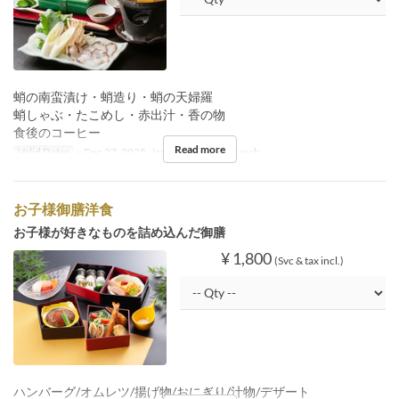
蛸の南蛮漬け・蛸造り・蛸の天婦羅
蛸しゃぶ・たこめし・赤出汁・香の物
食後のコーヒー
Read more
Valid Dates
~ Dec 27, 2025, Jan 05 ~
Meals
Lunch
お子様御膳洋食
お子様が好きなものを詰め込んだ御膳
¥ 1,800
(Svc & tax incl.)
ハンバーグ/オムレツ/揚げ物/おにぎり/汁物/デザート