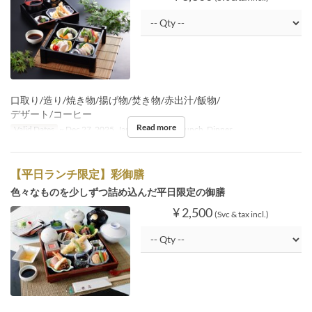
口取り/造り/焼き物/揚げ物/焚き物/赤出汁/飯物/
デザート/コーヒー
Read more
Valid Dates
~ Dec 27, 2025, Jan 05 ~
Meals
Lunch, Dinner
【平日ランチ限定】彩御膳
色々なものを少しずつ詰め込んだ平日限定の御膳
¥ 2,500
(Svc & tax incl.)