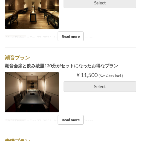
Select
Read more
Valid Dates
~ Dec 27, 2025, Jan 05 ~
Meals
Dinner
潮音プラン
潮音会席と飲み放題120分がセットになったお得なプラン
¥ 11,500
(Svc & tax incl.)
Select
Read more
Valid Dates
~ Dec 27, 2025, Jan 05 ~
Meals
Dinner
赤磯プラン