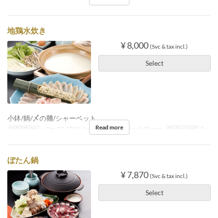
地鶏水炊き
¥ 8,000
(Svc & tax incl.)
Select
小鉢/鍋/〆の麺/シャーベット
Read more
Valid Dates
~ Dec 27, 2025, Jan 05 ~
Meals
Lunch, Dinner
Order Limit
2 ~
ぼたん鍋
¥ 7,870
(Svc & tax incl.)
Select