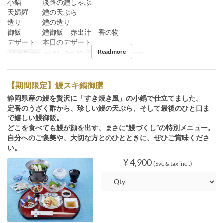
小鍋 淡路の鱧しゃぶ
天婦羅 鱧の天ぷら
造り 鱧の造り
御飯 鱧御飯 赤出汁 香の物
デザート 本日のデザート
Read more
Valid Dates
Jun 01 ~ Sep 30
Meals
Lunch, Dinner
【期間限定】鰻スキ鍋御膳
静岡県産の鰻を贅沢に「すき焼き風」の小鍋で仕立てました。
定番のうざく酢から、珍しい鰻の天ぷら、そして最後のひと口ま
で嬉しい鰻御飯。
どこを食べても鰻が顔を出す、まさに“鰻づくし”の特別メニュー。
自分へのご褒美や、大切な方とのひとときに、ぜひご賞味くださ
い。
¥ 4,900
(Svc & tax incl.)