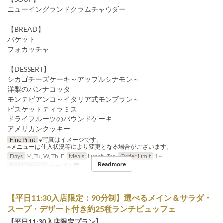
ニューイングランドクラムチャウダー
【BREAD】
バケット
フォカッチャ
【DESSERT】
シカゴチーズケーキ～アップルシナモン～
洋梨のパンナコッタ
モンテビアンコ～イタリア式モンブラン～
ビスケットティラミス
ドライフルーツのパウンドケーキ
アメリカンクッキー
Fine Print
※写真はイメージです。
※メニューは仕入状況等により変更となる場合がございます。
Days
M, Tu, W, Th, F
Meals
Lunch, Tea
Order Limit
1 ~
Read more
Seat Category
テーブル席
【平日11:30入店限定：90分制】選べるメイン＆サラダ・
スープ・デザート付き約25種ランチビュッフェ
【平日11:30入店限定プラン】