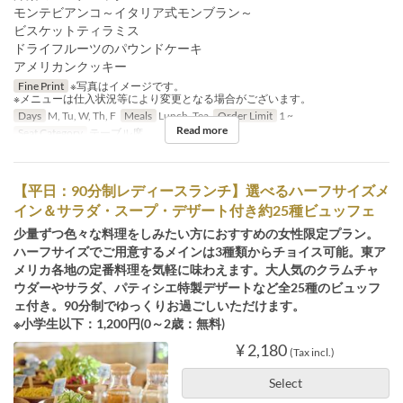
モンテビアンコ～イタリア式モンブラン～
ビスケットティラミス
ドライフルーツのパウンドケーキ
アメリカンクッキー
Fine Print
※写真はイメージです。
※メニューは仕入状況等により変更となる場合がございます。
Days
M, Tu, W, Th, F
Meals
Lunch, Tea
Order Limit
1 ~
Read more
Seat Category
テーブル席
【平日：90分制レディースランチ】選べるハーフサイズメ
イン＆サラダ・スープ・デザート付き約25種ビュッフェ
少量ずつ色々な料理をしみたい方におすすめの女性限定プラン。
ハーフサイズでご用意するメインは3種類からチョイス可能。東ア
メリカ各地の定番料理を気軽に味わえます。大人気のクラムチャ
ウダーやサラダ、パティシエ特製デザートなど全25種のビュッフ
ェ付き。90分制でゆっくりお過ごしいただけます。
※小学生以下：1,200円(0～2歳：無料)
¥ 2,180
(Tax incl.)
Select