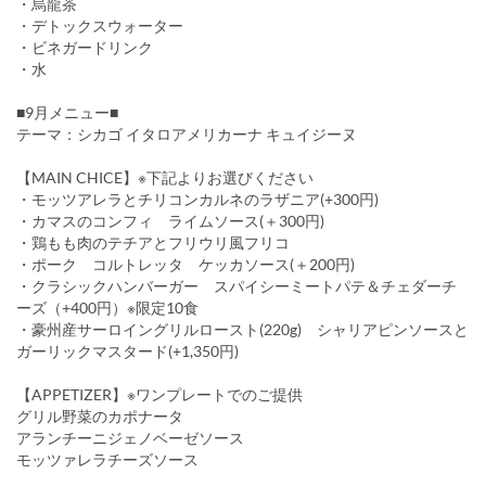
・烏龍茶
・デトックスウォーター
・ビネガードリンク
・水
■9月メニュー■
テーマ：シカゴ イタロアメリカーナ キュイジーヌ
【MAIN CHICE】※下記よりお選びください
・モッツアレラとチリコンカルネのラザニア(+300円)
・カマスのコンフィ ライムソース(＋300円)
・鶏もも肉のテチアとフリウリ風フリコ
・ポーク コルトレッタ ケッカソース(＋200円)
・クラシックハンバーガー スパイシーミートパテ＆チェダーチ
ーズ（+400円）※限定10食
・豪州産サーロイングリルロースト(220g) シャリアピンソースと
ガーリックマスタード(+1,350円)
【APPETIZER】※ワンプレートでのご提供
グリル野菜のカポナータ
アランチーニジェノベーゼソース
モッツァレラチーズソース