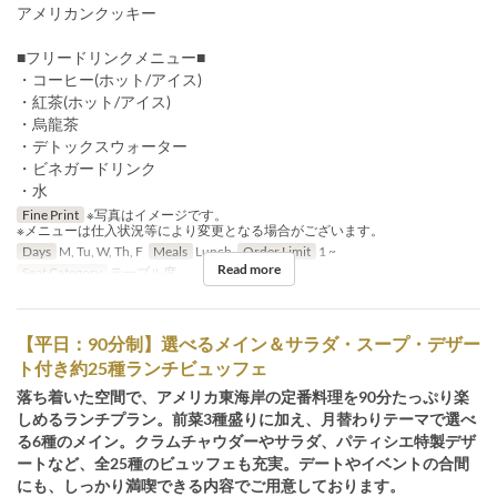
アメリカンクッキー
■フリードリンクメニュー■
・コーヒー(ホット/アイス)
・紅茶(ホット/アイス)
・烏龍茶
・デトックスウォーター
・ビネガードリンク
・水
Fine Print
※写真はイメージです。
※メニューは仕入状況等により変更となる場合がございます。
Days
M, Tu, W, Th, F
Meals
Lunch
Order Limit
1 ~
Read more
Seat Category
テーブル席
【平日：90分制】選べるメイン＆サラダ・スープ・デザー
ト付き約25種ランチビュッフェ
落ち着いた空間で、アメリカ東海岸の定番料理を90分たっぷり楽
しめるランチプラン。前菜3種盛りに加え、月替わりテーマで選べ
る6種のメイン。クラムチャウダーやサラダ、パティシエ特製デザ
ートなど、全25種のビュッフェも充実。デートやイベントの合間
にも、しっかり満喫できる内容でご用意しております。