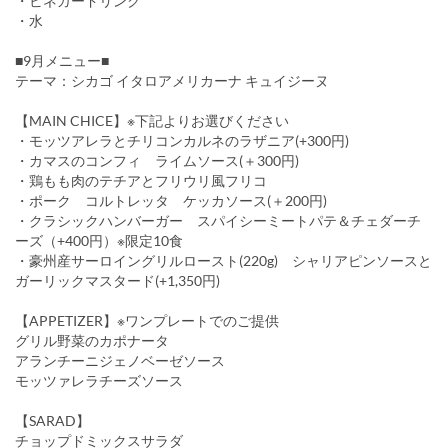
・ビネガードリンク
・水
■9月メニュー■
テーマ：シカゴ イタロアメリカーナ キュイジーヌ
【MAIN CHICE】※下記よりお選びください
・モッツアレラとチリコンカルネのラザニア(+300円)
・カマスのコンフィ ライムソース(＋300円)
・鶏もも肉のテチアとフリウリ風フリコ
・ポーク コルトレッタ ケッカソース(＋200円)
・クラシックハンバーガー スパイシーミートパテ＆チェダーチ
ーズ（+400円）※限定10食
・豪州産サーロイングリルロースト(220g) シャリアピンソースと
ガーリックマスタード(+1,350円)
【APPETIZER】※ワンプレートでのご提供
グリル野菜のカポナータ
アランチーニジェノベーゼソース
モッツァレラチーズソース
【SARAD】
チョップドミックスサラダ