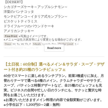
【DESSERT】
シカゴチーズケーキ～アップルシナモン～
洋梨のパンナコッタ
モンテビアンコ～イタリア式モンブラン～
ビスケットティラミス
ドライフルーツのパウンドケーキ
アメリカンクッキー
Fine Print
※写真はイメージです。
※メニューは仕入状況等により変更となる場合がございます。
Days
M, Tu, W, Th, F
Meals
Lunch, Tea
Order Limit
1 ~
Read more
Seat Category
テーブル席
【土日祝：60分制】選べるメイン＆サラダ・スープ・デザ
ート付き約25種のランチビュッフェ
60分でスマートに楽しめるランチプラン。前菜3種盛りに加え、月
替わりテーマで選べる6種のメイン。クラムチャウダーやサラダ、
スープ、パティシエ特製デザートなど、全25種のビュッフェも充
実。ビジネスの合間や忙しい日のランチにも、サクッと贅沢な時
間をお過ごしいただけます。
※お選びいただきますメイン料理の内容で金額変動がございます。
※小学生以下：1,200円(0～2歳：無料)