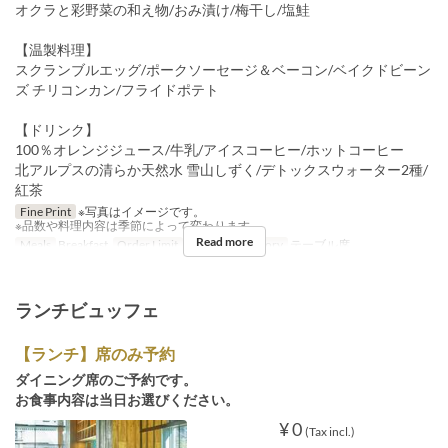
オクラと彩野菜の和え物/おみ漬け/梅干し/塩鮭
【温製料理】
スクランブルエッグ/ポークソーセージ＆ベーコン/ベイクドビーン
ズ チリコンカン/フライドポテト
【ドリンク】
100％オレンジジュース/牛乳/アイスコーヒー/ホットコーヒー
北アルプスの清らか天然水 雪山しずく/デトックスウォーター2種/
紅茶
Fine Print
※写真はイメージです。
※品数や料理内容は季節によって変わります。
Read more
Meals
Breakfast
Order Limit
1 ~
Seat Category
テーブル席
ランチビュッフェ
【ランチ】席のみ予約
ダイニング席のご予約です。
お食事内容は当日お選びください。
¥ 0
(Tax incl.)