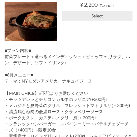
¥ 2,200
(Tax incl.)
Select
■プラン内容■
前菜プレート＋選べるメインディッシュ＋ビュッフェ(サラダ、パ
ン、デザート、ソフトドリンク)
■8月メニュー■
テーマ：NYモダンアメリカーナキュイジーヌ
【MAIN CHICE】※下記よりお選びください
・モッツアレラとチリコンカルネのラザニア(+300円)
・メカジキと夏野菜のグリル フレッシュトマトサルサ(＋300円)
・清流鶏むね肉の低温ローストクランベリーソース
・ポークカスレ カステルノダリ―風(＋200円)
・クラシックハンバーガー スパイシーミートパテ＆チェダーチ
ーズ（+400円）※限定10食
・豪州産サーロイングリルロースト(220g) シャリアピンソースと