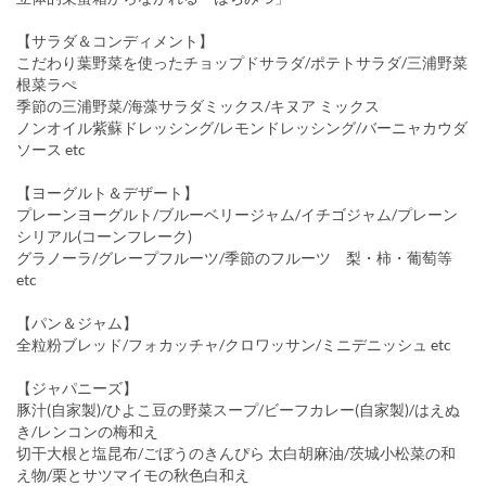
【サラダ＆コンディメント】
こだわり葉野菜を使ったチョップドサラダ/ポテトサラダ/三浦野菜
根菜ラぺ
季節の三浦野菜/海藻サラダミックス/キヌア ミックス
ノンオイル紫蘇ドレッシング/レモンドレッシング/バーニャカウダ
ソース etc
【ヨーグルト＆デザート】
プレーンヨーグルト/ブルーベリージャム/イチゴジャム/プレーン
シリアル(コーンフレーク)
グラノーラ/グレープフルーツ/季節のフルーツ 梨・柿・葡萄等
etc
【パン＆ジャム】
全粒粉ブレッド/フォカッチャ/クロワッサン/ミニデニッシュ etc
【ジャパニーズ】
豚汁(自家製)/ひよこ豆の野菜スープ/ビーフカレー(自家製)/はえぬ
き/レンコンの梅和え
切干大根と塩昆布/ごぼうのきんぴら 太白胡麻油/茨城小松菜の和
え物/栗とサツマイモの秋色白和え