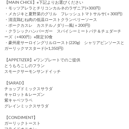
【MAIN CHICE】※下記よりお選びください
・モッツアレラとチリコンカルネのラザニア(+300円)
・メカジキと夏野菜のグリル フレッシュトマトサルサ(＋300円)
・清流鶏むね肉の低温ローストクランベリーソース
・ポークカスレ カステルノダリ―風(＋200円)
・クラシックハンバーガー スパイシーミートパテ＆チェダーチ
ーズ（+400円）※限定10食
・豪州産サーロイングリルロースト(220g) シャリアピンソースと
ガーリックマスタード(+1,350円)
【APPETIZER】※ワンプレートでのご提供
とうもろこしのフラン
スモークサーモンサンドイッチ
【SARAD】
チョップドミックスサラダ
キャロット＆レーズン
紫キャベツラペ
グレインミックスサラダ
【CONDIMENT】
ガーリックトースト
フライドオニオン