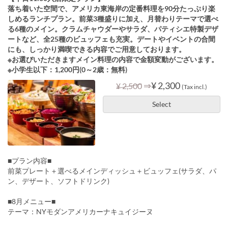
落ち着いた空間で、アメリカ東海岸の定番料理を90分たっぷり楽
しめるランチプラン。前菜3種盛りに加え、月替わりテーマで選べ
る6種のメイン。クラムチャウダーやサラダ、パティシエ特製デザ
ートなど、全25種のビュッフェも充実。デートやイベントの合間
にも、しっかり満喫できる内容でご用意しております。
※お選びいただきますメイン料理の内容で金額変動がございます。
※小学生以下：1,200円(0～2歳：無料)
⇒
¥ 2,300
¥ 2,500
(Tax incl.)
Select
■プラン内容■
前菜プレート＋選べるメインディッシュ＋ビュッフェ(サラダ、パ
ン、デザート、ソフトドリンク)
■8月メニュー■
テーマ：NYモダンアメリカーナキュイジーヌ