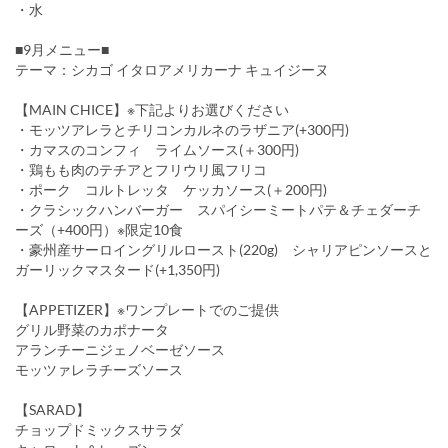
・水
■9月メニュー■
テーマ：シカゴ イタロアメリカーナ キュイジーヌ
【MAIN CHICE】※下記よりお選びください
・モッツアレラとチリコンカルネのラザニア(+300円)
・カマスのコンフィ ライムソース(＋300円)
・鶏もも肉のテチアとフリウリ風フリコ
・ポーク コルトレッタ ケッカソース(＋200円)
・クラシックハンバーガー スパイシーミートパテ＆チェダーチ
ーズ（+400円）※限定10食
・豪州産サーロイングリルロースト(220g) シャリアピンソースと
ガーリックマスタード(+1,350円)
【APPETIZER】※ワンプレートでのご提供
グリル野菜のカポナータ
アランチーニジェノベーゼソース
モッツァレラチーズソース
【SARAD】
チョップドミックスサラダ