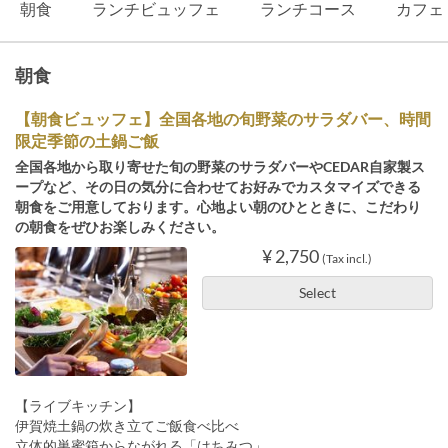
朝食
ランチビュッフェ
ランチコース
カフェ
朝食
【朝食ビュッフェ】全国各地の旬野菜のサラダバー、時間
限定季節の土鍋ご飯
全国各地から取り寄せた旬の野菜のサラダバーやCEDAR自家製ス
ープなど、その日の気分に合わせてお好みでカスタマイズできる
朝食をご用意しております。心地よい朝のひとときに、こだわり
の朝食をぜひお楽しみください。
¥ 2,750
(Tax incl.)
Select
【ライブキッチン】
伊賀焼土鍋の炊き立てご飯食べ比べ
立体的巣蜜箱からながれる「はちみつ」