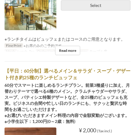
Select
※ランチタイムはビュッフェまたはコースのご用意となります。
Fine Print
※お席のみのご予約です。
Read more
Meals
Lunch, Tea
Order Limit
1 ~
Seat Category
テーブル席
【平日：60分制】選べるメイン＆サラダ・スープ・デザー
ト付き約25種のランチビュッフェ
60分でスマートに楽しめるランチプラン。前菜3種盛りに加え、月
替わりテーマで選べる6種のメイン。クラムチャウダーやサラダ、
スープ、パティシエ特製デザートなど、全25種のビュッフェも充
実。ビジネスの合間や忙しい日のランチにも、サクッと贅沢な時
間をお過ごしいただけます。
※お選びいただきますメイン料理の内容で金額変動がございます。
※小学生以下：1,200円(0～2歳：無料)
¥ 2,000
(Tax incl.)