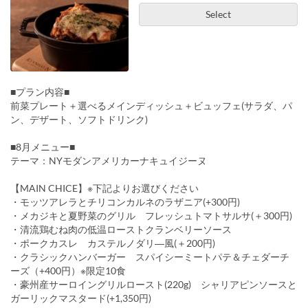
Select
■プラン内容■
前菜プレート＋選べるメインディッシュ＋ビュッフェ(サラダ、パ
ン、デザート、ソフトドリンク)
■8月メニュー■
テーマ：NYモダンアメリカーナキュイジーヌ
【MAIN CHICE】※下記よりお選びください
・モッツアレラとチリコンカルネのラザニア(+300円)
・メカジキと夏野菜のグリル フレッシュトマトサルサ(＋300円)
・清流鶏むね肉の低温ローストクランベリーソース
・ポークカスレ カステルノダリ―風(＋200円)
・クラシックハンバーガー スパイシーミートパテ＆チェダーチ
ーズ（+400円）※限定10食
・豪州産サーロイングリルロースト(220g) シャリアピンソースと
ガーリックマスタード(+1,350円)