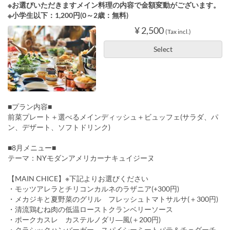
※お選びいただきますメイン料理の内容で金額変動がございます。
※小学生以下：1,200円(0～2歳：無料)
¥ 2,500
(Tax incl.)
Select
■プラン内容■
前菜プレート＋選べるメインディッシュ＋ビュッフェ(サラダ、パ
ン、デザート、ソフトドリンク)
■8月メニュー■
テーマ：NYモダンアメリカーナキュイジーヌ
【MAIN CHICE】※下記よりお選びください
・モッツアレラとチリコンカルネのラザニア(+300円)
・メカジキと夏野菜のグリル フレッシュトマトサルサ(＋300円)
・清流鶏むね肉の低温ローストクランベリーソース
・ポークカスレ カステルノダリ―風(＋200円)
・クラシックハンバーガー スパイシーミートパテ＆チェダーチ