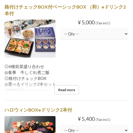
格付けチェックBOX付ベーシックBOX （和）※ドリンク2
本付
¥ 5,000
(Tax incl.)
◎6種前菜盛り合わせ
◎食事 牛しぐれ煮ご飯
◎格付けチェックBOX
◎選べるドリンク2本セット
Read more
Valid Dates
Oct 09, 2022 ~
ハロウィンBOX※ドリンク2本付
¥ 5,400
(Tax incl.)