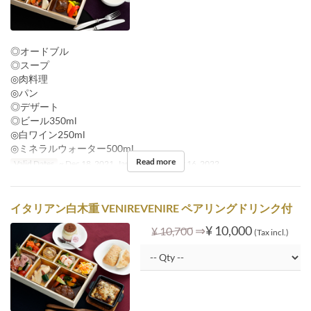
◎オードブル
◎スープ
◎肉料理
◎パン
◎デザート
◎ビール350ml
◎白ワイン250ml
◎ミネラルウォーター500ml
Read more
Valid Dates
~ Dec 18, 2021, Jan 05, 2022 ~ Oct 16, 2022
イタリアン白木重 VENIREVENIRE ペアリングドリンク付
⇒
¥ 10,000
¥ 10,700
(Tax incl.)