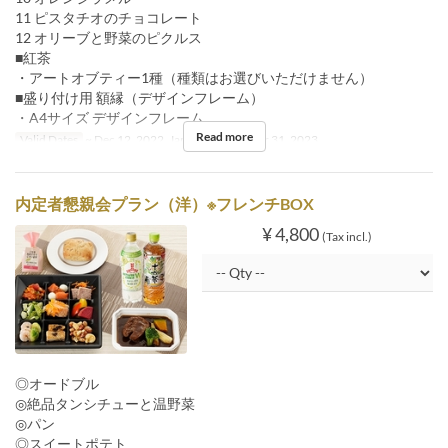
11 ピスタチオのチョコレート
12 オリーブと野菜のピクルス
■紅茶
・アートオブティー1種（種類はお選びいただけません）
■盛り付け用 額縁（デザインフレーム）
・A4サイズ デザインフレーム
Read more
Valid Dates
~ Dec 12, 2022, Jan 13, 2023 ~ Mar 31, 2023
内定者懇親会プラン（洋）※フレンチBOX
¥ 4,800
(Tax incl.)
◎オードブル
◎絶品タンシチューと温野菜
◎パン
◎スイートポテト