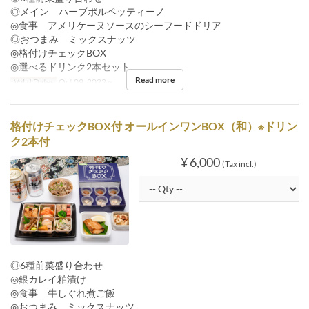
◎メイン ハーブポルペッティーノ
◎食事 アメリケーヌソースのシーフードドリア
◎おつまみ ミックスナッツ
◎格付けチェックBOX
◎選べるドリンク2本セット
Read more
Valid Dates
Oct 09, 2022 ~
格付けチェックBOX付 オールインワンBOX（和）※ドリン
ク2本付
¥ 6,000
(Tax incl.)
◎6種前菜盛り合わせ
◎銀カレイ粕漬け
◎食事 牛しぐれ煮ご飯
◎おつまみ ミックスナッツ