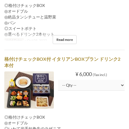
◎格付けチェックBOX
◎オードブル
◎絶品タンシチューと温野菜
◎パン
◎スイートポテト
◎選べるドリンク2本セット
Read more
Valid Dates
~ Oct 08, 2022
格付けチェックBOX付 イタリアンBOXプラン ドリンク2
本付
¥ 6,000
(Tax incl.)
◎格付けチェックBOX
◎オードブル
◎いわて岩手短角牛のラザニア