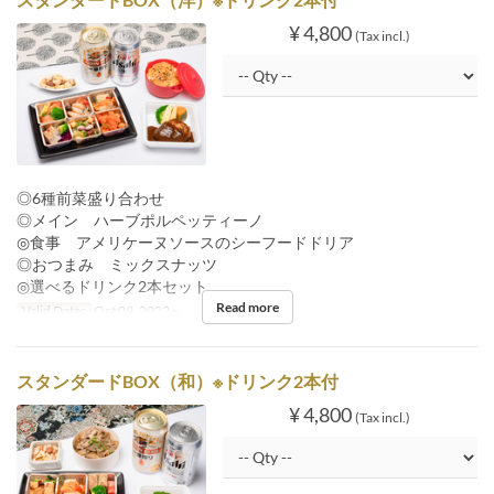
¥ 4,800
(Tax incl.)
◎6種前菜盛り合わせ
◎メイン ハーブポルペッティーノ
◎食事 アメリケーヌソースのシーフードドリア
◎おつまみ ミックスナッツ
◎選べるドリンク2本セット
Read more
Valid Dates
Oct 09, 2022 ~
スタンダードBOX（和）※ドリンク2本付
¥ 4,800
(Tax incl.)