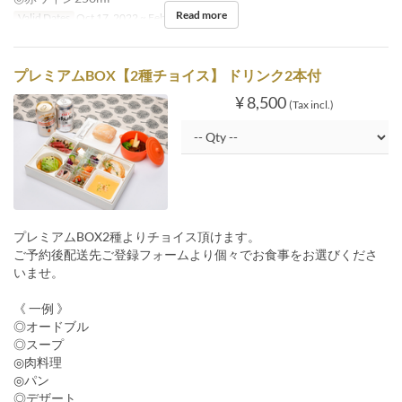
Read more
Valid Dates
Oct 17, 2022 ~ Feb 29, 2024
プレミアムBOX【2種チョイス】 ドリンク2本付
¥ 8,500
(Tax incl.)
プレミアムBOX2種よりチョイス頂けます。
ご予約後配送先ご登録フォームより個々でお食事をお選びくださ
いませ。
《 一例 》
◎オードブル
◎スープ
◎肉料理
◎パン
◎デザート