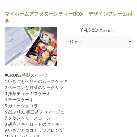
マイホームアフタヌーンティーBOX デザインフレーム付
き
¥ 4,980
(Tax incl.)
■CRUISE特製スイーツ
1 いちごとベリーのムースケーキ
2 ベーコンと野菜のケークサレ
3 抹茶ティラミスケーキ
4 チーズケーキ
5 ガトーショコラ
6 星ぷりん 和三盆フロマージュ
7 クランベリースコーン
8 胡麻とキャロットのクッキー
9 いちごとココナッツメレンゲ
10 オレンジラメル