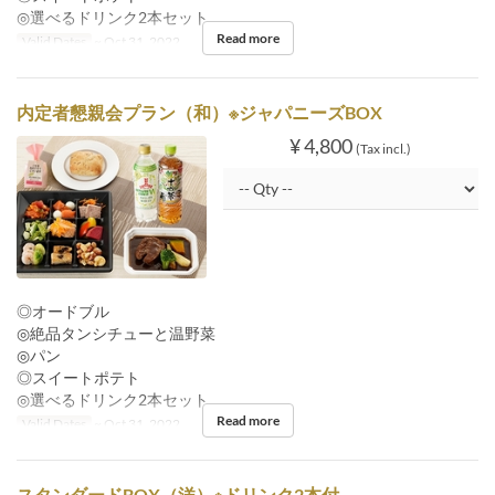
◎選べるドリンク2本セット
Read more
Valid Dates
~ Oct 31, 2022
内定者懇親会プラン（和）※ジャパニーズBOX
¥ 4,800
(Tax incl.)
◎オードブル
◎絶品タンシチューと温野菜
◎パン
◎スイートポテト
◎選べるドリンク2本セット
Read more
Valid Dates
~ Oct 31, 2022
スタンダードBOX（洋）※ドリンク2本付