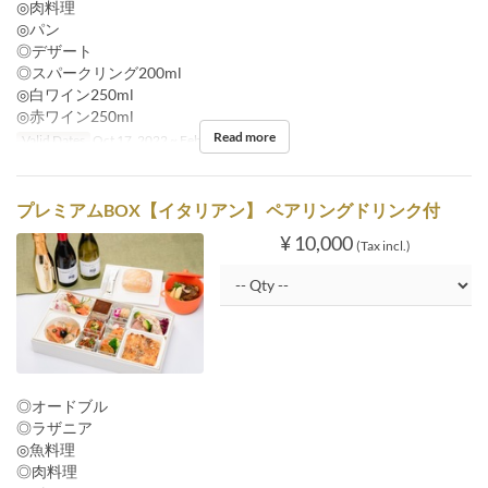
◎肉料理
◎パン
◎デザート
◎スパークリング200ml
◎白ワイン250ml
◎赤ワイン250ml
Read more
Valid Dates
Oct 17, 2022 ~ Feb 29, 2024
プレミアムBOX【イタリアン】 ペアリングドリンク付
¥ 10,000
(Tax incl.)
◎オードブル
◎ラザニア
◎魚料理
◎肉料理