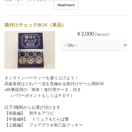
Read more
Valid Dates
~ Oct 08, 2022
格付けチェックBOX（単品）
¥ 2,000
(Tax incl.)
オンラインパーティーを盛り上げよう！
高級食材はどれ!? 一流を見極める格付けゲーム用BOX
※幹事様用の「簡単！進行用データ」付き
（パワーポイントもしくはＰＤＦ）
以下3種類からお選び頂けます
【初級編】 和牛＆アワビ
【中級編B】 トリュフ＆たらば蟹
【上級編】 フォアグラ＆和三盆クッキー