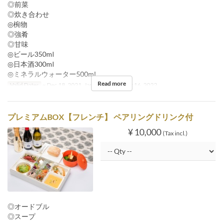
◎前菜
◎炊き合わせ
◎椀物
◎強肴
◎甘味
◎ビール350ml
◎日本酒300ml
◎ミネラルウォーター500ml
Read more
Valid Dates
~ Dec 18, 2021, Jan 05, 2022 ~ Oct 16, 2022
プレミアムBOX【フレンチ】 ペアリングドリンク付
¥ 10,000
(Tax incl.)
◎オードブル
◎スープ