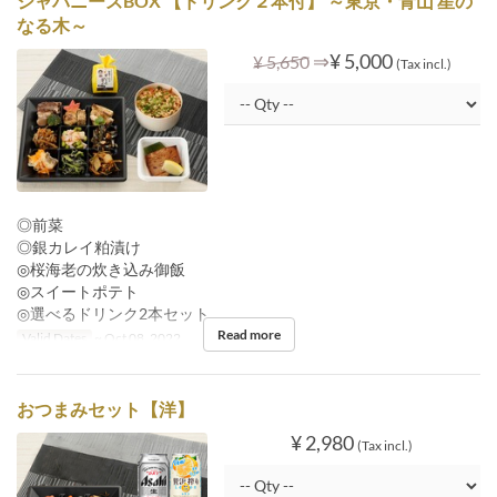
ジャパニーズBOX 【ドリンク２本付】 ～東京・青山 星の
なる木～
⇒
¥ 5,000
¥ 5,650
(Tax incl.)
◎前菜
◎銀カレイ粕漬け
◎桜海老の炊き込み御飯
◎スイートポテト
◎選べるドリンク2本セット
Read more
Valid Dates
~ Oct 08, 2022
おつまみセット【洋】
¥ 2,980
(Tax incl.)