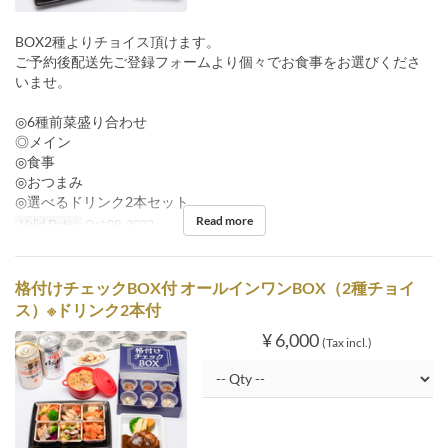
BOX2種よりチョイス頂けます。
ご予約後配送先ご登録フォームより個々でお食事をお選びくださ
いませ。
◎6種前菜盛り合わせ
◎メイン
◎食事
◎おつまみ
◎選べるドリンク2本セット
Read more
Valid Dates
Oct 09, 2022 ~
格付けチェックBOX付 オールインワンBOX（2種チョイ
ス）※ドリンク2本付
¥ 6,000
(Tax incl.)