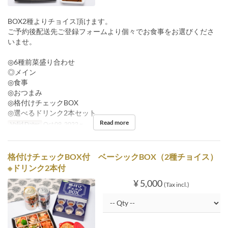
BOX2種よりチョイス頂けます。
ご予約後配送先ご登録フォームより個々でお食事をお選びくださ
いませ。
◎6種前菜盛り合わせ
◎メイン
◎食事
◎おつまみ
◎格付けチェックBOX
◎選べるドリンク2本セット
Read more
Valid Dates
Oct 09, 2022 ~
格付けチェックBOX付 ベーシックBOX（2種チョイス）
※ドリンク2本付
¥ 5,000
(Tax incl.)