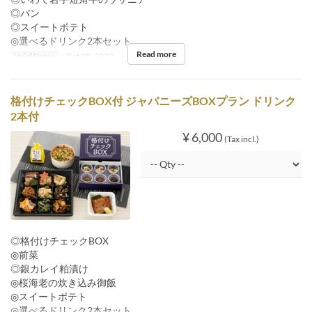
◎パン
◎スイートポテト
◎選べるドリンク2本セット
Read more
Valid Dates
~ Oct 08, 2022
格付けチェックBOX付 ジャパニーズBOXプラン ドリンク
2本付
¥ 6,000
(Tax incl.)
◎格付けチェックBOX
◎前菜
◎銀カレイ粕漬け
◎桜海老の炊き込み御飯
◎スイートポテト
◎選べるドリンク2本セット