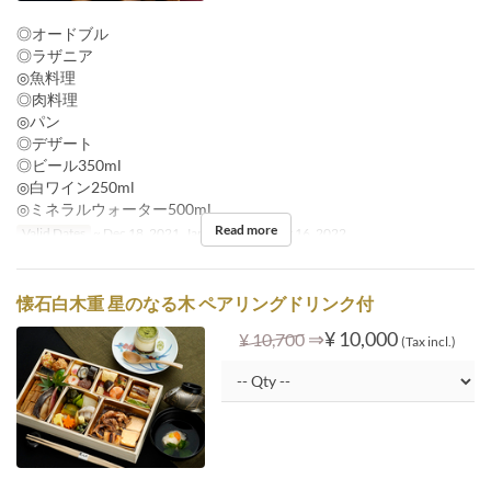
◎オードブル
◎ラザニア
◎魚料理
◎肉料理
◎パン
◎デザート
◎ビール350ml
◎白ワイン250ml
◎ミネラルウォーター500ml
Read more
Valid Dates
~ Dec 18, 2021, Jan 05, 2022 ~ Oct 16, 2022
懐石白木重 星のなる木 ペアリングドリンク付
⇒
¥ 10,000
¥ 10,700
(Tax incl.)