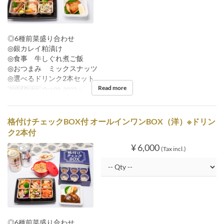
◎6種前菜盛り合わせ
◎銀カレイ粕漬け
◎食事 牛しぐれ煮ご飯
◎おつまみ ミックスナッツ
◎選べるドリンク2本セット
Read more
Valid Dates
Oct 09, 2022 ~
格付けチェックBOX付 オールインワンBOX（洋）※ドリン
ク2本付
¥ 6,000
(Tax incl.)
◎6種前菜盛り合わせ