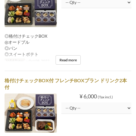
◎格付けチェックBOX
◎オードブル
◎パン
◎スイートポテト
Read more
Valid Dates
~ Oct 08, 2022
格付けチェックBOX付 フレンチBOXプラン ドリンク2本
付
¥ 6,000
(Tax incl.)