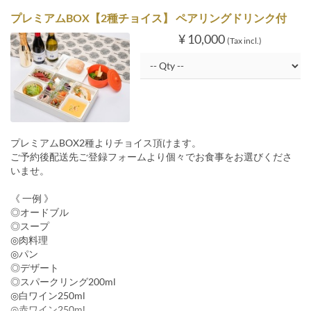
プレミアムBOX【2種チョイス】 ペアリングドリンク付
¥ 10,000
(Tax incl.)
プレミアムBOX2種よりチョイス頂けます。
ご予約後配送先ご登録フォームより個々でお食事をお選びくださ
いませ。
《 一例 》
◎オードブル
◎スープ
◎肉料理
◎パン
◎デザート
◎スパークリング200ml
◎白ワイン250ml
◎赤ワイン250ml