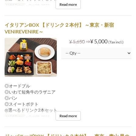
Read more
Valid Dates
~ Oct 08, 2022
イタリアンBOX 【ドリンク２本付】 ～東京・新宿
VENIREVENIRE～
⇒
¥ 5,000
¥ 5,650
(Tax incl.)
◎オードブル
◎いわて短角牛のラザニア
◎パン
◎スイートポテト
◎選べるドリンク2本セット
Read more
Valid Dates
~ Oct 08, 2022