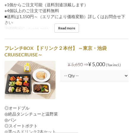
※1個からご注文可能（送料別途頂戴します）
※4個以上のご注文で送料無料
■送料は1,150円～（エリアにより価格変動）詳しくはお問合せ下
さい
Read more
Valid Dates
~ Oct 08, 2022
フレンチBOX 【ドリンク２本付】 ～東京・池袋
CRUISECRUISE～
⇒
¥ 5,000
¥ 5,650
(Tax incl.)
◎オードブル
◎絶品タンシチューと温野菜
◎パン
◎スイートポテト
◎選べるドリンク2本セット