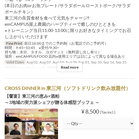
(本日のお肉orお魚プレート/サラダボールローストポーク/サラダ
ボールチキン）
東三河の良質食材を食べて元気をチャージ‼
emCAMPUS屋上農園のハーブティーで癒しのひとときを
※トレーニング当日11:00-13:00に限りお好きなタイミングでお召
し上がりいただけます
Fine Print
前日16:00までのご予約制（お電話でのご予約可）
時間：9:45~10:45 ※受付/9:30~
持ち物：水分、タオル、ヨガマット（無料貸し出し有り）
場所：emCAMPUS FOOD 店内※使用エリアは日によって異なる場合あり
Valid Dates
Aug 02, Aug 07, Aug 19, Aug 25, Sep 01, Sep 10, Sep 16, Sep 25
Read more
Meals
Breakfast, Lunch
Order Limit
1 ~ 7
CROSS DINNER in 東三河（ソフトドリンク飲み放題付）
【饗宴】東三河の恵み×酒粕
～3地域の実力派シェフが贈る体感型ブッフェ ～
¥ 8,500
(Tax incl.)