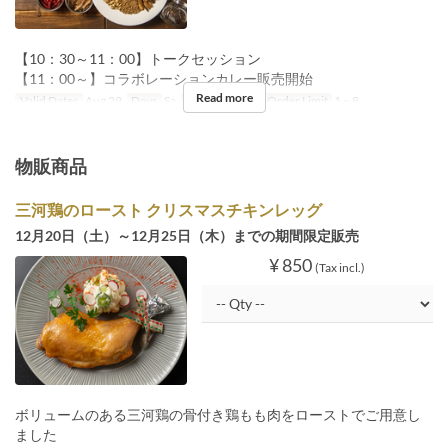
【10：30～11：00】トークセッション
【11：00～】コラボレーションカレー販売開始
Read more
Valid Dates
Aug 29
Days
Sa
Meals
Lunch
Order Limit
1 ~ 8
物販商品
三河鶏のロースト クリスマスチキンレッグ
12月20日（土）～12月25日（木）までの期間限定販売
¥ 850
(Tax incl.)
ボリュームのある三河鶏の骨付き鶏もも肉をローストでご用意し
ました