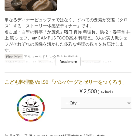
単なるディナービュッフェではなく、すべての要素が交差（クロ
ス）する「ストーリー体感型ディナー」です。
名古屋・白壁の料亭「か茂免」猪口 真弥 料理長、浜松・春華堂 井
上 篤 シェフ、emCAMPUS FOOD髙木 料理長。3人の実力派シェ
フがそれぞれの感性を活かした多彩な料理の数々をお届けしま
す。
Fine Print
アルコールドリンク飲み放題付き
Read more
Valid Dates
Sep 12
Days
Sa
Meals
Dinner
Order Limit
1 ~ 12
こども料理塾 Vol.50 「ハンバーグとゼリーをつくろう」
¥ 2,500
(Tax incl.)