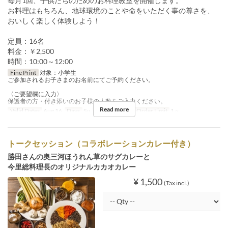
毎月1回、子供たちのためのお料理教室を開催します。
お料理はもちろん、地球環境のことや命をいただく事の尊さを、
おいしく楽しく体験しよう！
定員：16名
料金：￥2,500
時間：10:00～12:00
Fine Print
対象：小学生
ご参加されるお子さまのお名前にてご予約ください。
〈ご要望欄に入力〉
保護者の方・付き添いのお子様の人数をご入力ください。
Read more
Valid Dates
Aug 16
Days
Su
Meals
Lunch
Order Limit
1 ~
トークセッション（コラボレーションカレー付き）
勝田さんの奥三河ほうれん草のサグカレーと
今里総料理長のオリジナルカカオカレー
¥ 1,500
(Tax incl.)