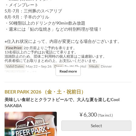
・メインプレート
5月-7月：三州豚のスペアリブ
8月-9月：子羊のグリル
・50種類以上のドリンクが90min飲み放題
・週末には「鮎の塩焼き」などの特別料理が登場！
※仕入れ状況によって、内容が変更になる場合がございます。
Fine Print
2か月前よりご予約を承ります。
13名様以上のご予約はお電話にて承ります。
混雑防止のため、団体ご利用時の個人精算はご遠慮願います。
代表者様にてお取りまとめの上、お支払いくださいませ。
Valid Dates
May 22 ~ Sep 26
Days
Tu, W, Th, Hol
Meals
Dinner
Read more
Order Limit
1 ~ 12
BEER PARK 2026 （金・土・祝前日）
美味しい食材ととクラフトビールで、大人な夏を楽しむCool
SAKABA
¥ 6,300
(Tax incl.)
Select