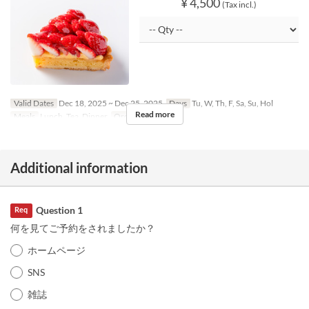
¥ 4,500
(Tax incl.)
Valid Dates
Dec 18, 2025 ~ Dec 25, 2025
Days
Tu, W, Th, F, Sa, Su, Hol
Read more
Meals
Lunch, Tea, Dinner
Order Limit
1 ~
Additional information
Question 1
Req
何を見てご予約をされましたか？
ホームページ
SNS
雑誌