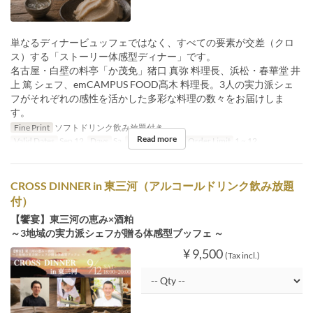
単なるディナービュッフェではなく、すべての要素が交差（クロ
ス）する「ストーリー体感型ディナー」です。
名古屋・白壁の料亭「か茂免」猪口 真弥 料理長、浜松・春華堂 井
上 篤 シェフ、emCAMPUS FOOD髙木 料理長。3人の実力派シェ
フがそれぞれの感性を活かした多彩な料理の数々をお届けしま
す。
Fine Print
ソフトドリンク飲み放題付き
Read more
Valid Dates
Sep 12
Days
Sa
Meals
Dinner
Order Limit
1 ~ 12
CROSS DINNER in 東三河（アルコールドリンク飲み放題
付）
【饗宴】東三河の恵み×酒粕
～3地域の実力派シェフが贈る体感型ブッフェ ～
¥ 9,500
(Tax incl.)