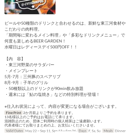
ビールや50種類のドリンクと合わせるのは、新鮮な東三河食材や
こだわりの肉料理。
「期間毎に変わるメイン料理」や「多彩なドリンクメニュー」で
何度も楽しめるBEER GARDEN！
水曜日はレディースデイ500円OFF！！
【内 容】
・東三河野菜のサラダバー
・メインプレート
5月-7月：三州豚のスペアリブ
8月-9月：子羊のグリル
・50種類以上のドリンクが90min飲み放題
・週末には「鮎の塩焼き」などの特別料理が登場！
※仕入れ状況によって、内容が変更になる場合がございます。
Fine Print
2か月前よりご予約を承ります。
13名様以上のご予約はお電話にて承ります。
混雑防止のため、団体ご利用時の個人精算はご遠慮願います。
代表者様にてお取りまとめの上、お支払いくださいませ。
Valid Dates
May 22 ~ Sep 11, Sep 13 ~ Sep 26
Days
F, Sa, Su
Meals
Dinner