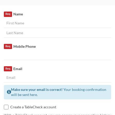
Name
Req
Mobile Phone
Req
Email
Req
Make sure your email is correct!
Your booking confirmation
will be sent here.
Create a TableCheck account