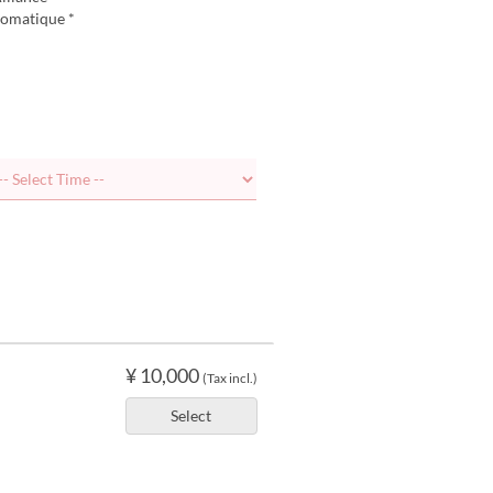
romatique *
¥ 10,000
(Tax incl.)
Select