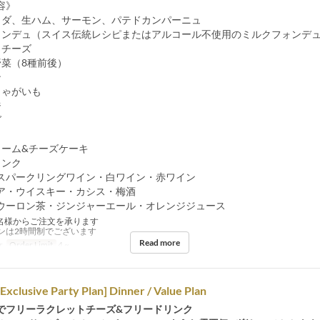
容》
ラダ、生ハム、サーモン、パテドカンパーニュ
ォンデュ（スイス伝統レシピまたはアルコール不使用のミルクフォンデ
トチーズ
野菜（8種前後）
ン
じゃがいも
ジ
グ
リーム&チーズケーキ
リンク
スパークリングワイン・白ワイン・赤ワイン
ア・ウイスキー・カシス・梅酒
ウーロン茶・ジンジャーエール・オレンジジュース
名様からご注文を承ります
ンは2時間制でございます
Read more
r
Order Limit
4 ~
 Exclusive Party Plan] Dinner / Value Plan
でフリーラクレットチーズ&フリードリンク