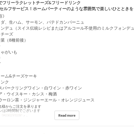
でフリーラクレットチーズ&フリードリンク
&セルフサービス！ホームパーティーのような雰囲気で楽しいひとときを
容》
ラダ、生ハム、サーモン、パテドカンパーニュ
ォンデュ（スイス伝統レシピまたはアルコール不使用のミルクフォンデ
トチーズ
野菜（8種前後）
ン
じゃがいも
ジ
グ
リーム&チーズケーキ
リンク
スパークリングワイン・白ワイン・赤ワイン
ア・ウイスキー・カシス・梅酒
ウーロン茶・ジンジャーエール・オレンジジュース
名様からご注文を承ります
ンは2時間制でございます
Read more
Order Limit
4 ~