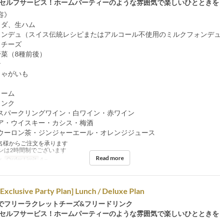
&セルフサービス！ホームパーティーのような雰囲気で楽しいひとときを
容》
ラダ、生ハム
ォンデュ（スイス伝統レシピまたはアルコール不使用のミルクフォンデ
トチーズ
野菜（8種前後）
ン
じゃがいも
リーム
リンク
スパークリングワイン・白ワイン・赤ワイン
ア・ウイスキー・カシス・梅酒
ウーロン茶・ジンジャーエール・オレンジジュース
名様からご注文を承ります
ンは2時間制でございます
Read more
r
Order Limit
4 ~
 Exclusive Party Plan] Lunch / Deluxe Plan
でフリーラクレットチーズ&フリードリンク
&セルフサービス！ホームパーティーのような雰囲気で楽しいひとときを