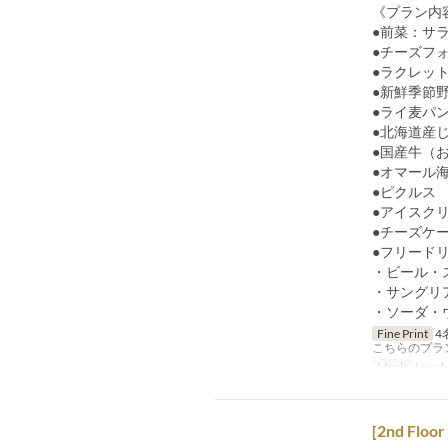
《プラン内
●前菜：サ
●チーズフ
●ラクレッ
●新鮮季節
●ライ麦パ
●北海道産
●国産牛（お
●オマール
●ピクルス
●アイスク
●チーズケ
●フリード
・ビール・
・サングリ
・ソーダ・
Fine Print
4
こちらのプラ
Meals
Lunch
[2nd Floor