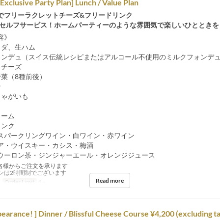
 Exclusive Party Plan] Lunch / Value Plan
でフリーラクレットチーズ&フリードリンク
&セルフサービス！ホームパーティーのような雰囲気で楽しいひとときを
容》
ラダ、生ハム
ォンデュ（スイス伝統レシピまたはアルコール不使用のミルクフォンデ
トチーズ
野菜（8種前後）
ン
じゃがいも
リーム
リンク
スパークリングワイン・白ワイン・赤ワイン
ア・ウイスキー・カシス・梅酒
ウーロン茶・ジンジャーエール・オレンジジュース
名様からご注文を承ります
ンは2時間制でございます
Read more
Order Limit
4 ~
rance! ] Dinner / Blissful Cheese Course ¥4,200 (excluding t