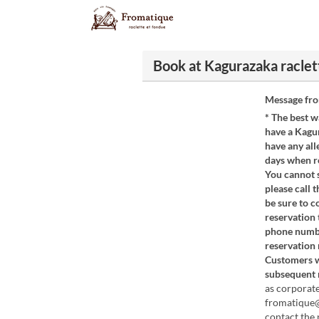
Book at Kagurazaka racle
Message fr
* The best w
have a Kagur
have any all
days when re
You cannot s
please call 
be sure to c
reservation 
phone numbe
reservation 
Customers w
subsequent r
as corporat
fromatique@l
contact the 