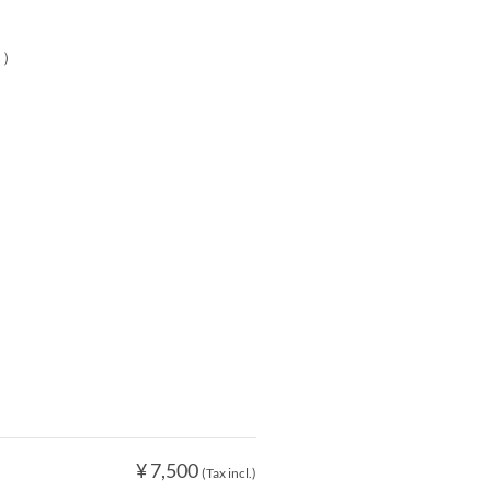
ュ）
¥ 7,500
(Tax incl.)