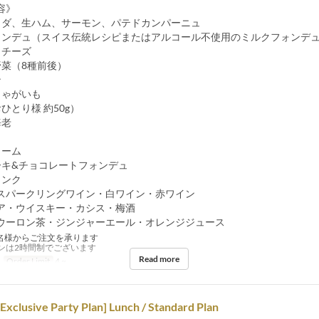
容》
ラダ、生ハム、サーモン、パテドカンパーニュ
ォンデュ（スイス伝統レシピまたはアルコール不使用のミルクフォンデ
トチーズ
野菜（8種前後）
ン
じゃがいも
ひとり様 約50g）
海老
リーム
ーキ&チョコレートフォンデュ
リンク
スパークリングワイン・白ワイン・赤ワイン
ア・ウイスキー・カシス・梅酒
ウーロン茶・ジンジャーエール・オレンジジュース
名様からご注文を承ります
ンは2時間制でございます
Read more
Order Limit
4 ~
 Exclusive Party Plan] Lunch / Standard Plan