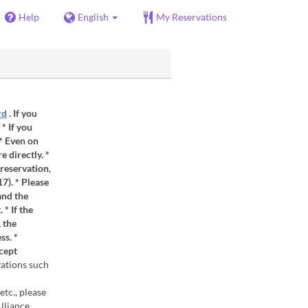
Help
English
My Reservations
rd
. If you
* If you
 * Even on
e directly. *
 reservation,
7). * Please
and the
* If the
 the
ss. *
cept
vations such
tc., please
lliance