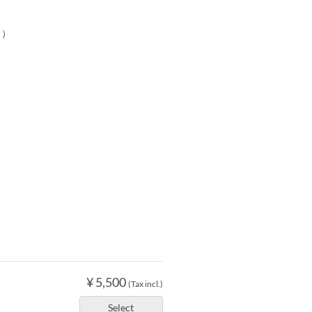
ュ）
¥ 5,500
(Tax incl.)
Select