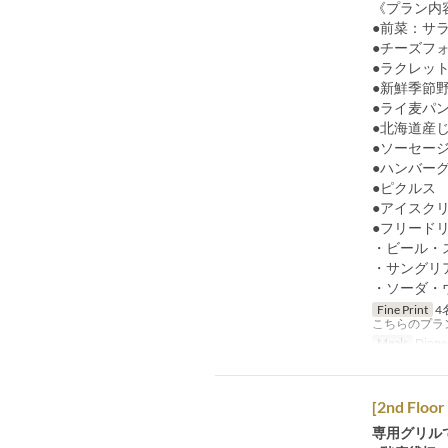
《プラン内
●前菜：サ
●チーズフ
●ラクレッ
●新鮮季節
●ライ麦パ
●北海道産
●ソーセー
●ハンバー
●ピクルス
●アイスク
●フリード
・ビール・
・サングリ
・ソーダ・
Fine Print
4
こちらのプラ
Meals
Dinne
[2nd Floor
専用グリル