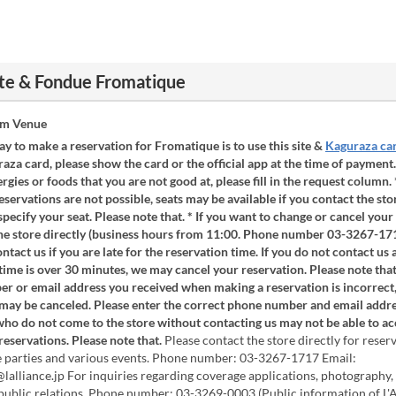
tte & Fondue Fromatique
om Venue
ay to make a reservation for Fromatique is to use this site &
Kaguraza ca
aza card, please show the card or the official app at the time of payment.
ergies or foods that you are not good at, please fill in the request column.
servations are not possible, seats may be available if you contact the stor
pecify your seat. Please note that. * If you want to change or cancel your
the store directly (business hours from 11:00. Phone number 03-3267-171
ontact us if you are late for the reservation time. If you do not contact us 
time is over 30 minutes, we may cancel your reservation. Please note that. 
r or email address you received when making a reservation is incorrect,
may be canceled. Please enter the correct phone number and email addre
ho do not come to the store without contacting us may not be able to ac
eservations. Please note that.
Please contact the store directly for reser
e parties and various events. Phone number: 03-3267-1717 Email:
alliance.jp For inquiries regarding coverage applications, photography, e
public relations. Phone number: 03-3269-0003 (Public information of L'A