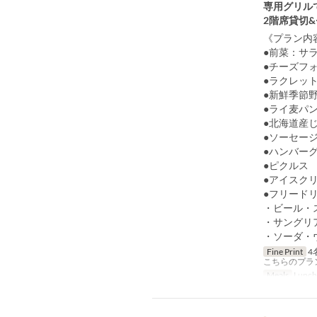
専用グリル
2階席貸切
《プラン内
●前菜：サ
●チーズフ
●ラクレッ
●新鮮季節
●ライ麦パ
●北海道産
●ソーセー
●ハンバー
●ピクルス
●アイスク
●フリード
・ビール・
・サングリ
・ソーダ・
Fine Print
4
こちらのプラ
Meals
Lunch