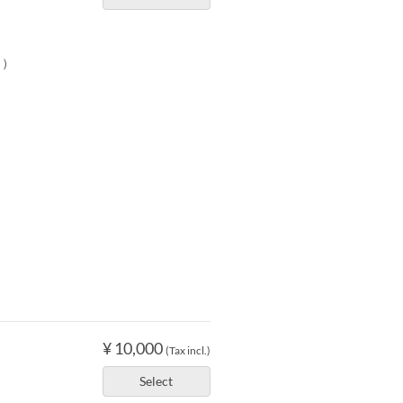
ュ）
¥ 10,000
(Tax incl.)
Select