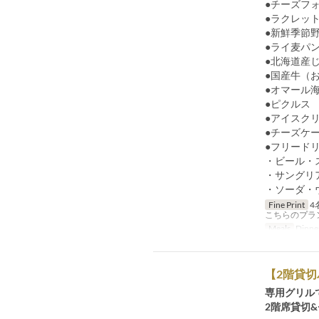
●チーズフ
●ラクレッ
●新鮮季節
●ライ麦パ
●北海道産
●国産牛（お
●オマール
●ピクルス
●アイスク
●チーズケ
●フリード
・ビール・
・サングリ
・ソーダ・
Fine Print
4
こちらのプラ
Meals
Dinne
【2階貸切
専用グリル
2階席貸切