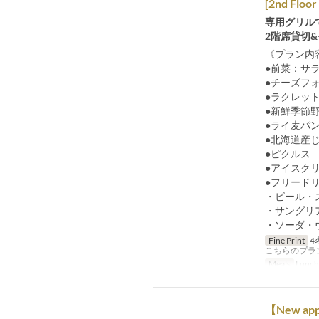
[2nd Floor
専用グリル
2階席貸切
《プラン内
●前菜：サ
●チーズフ
●ラクレッ
●新鮮季節
●ライ麦パ
●北海道産
●ピクルス
●アイスク
●フリード
・ビール・
・サングリ
・ソーダ・
Fine Print
4
こちらのプラ
Meals
Lunch
【New appea