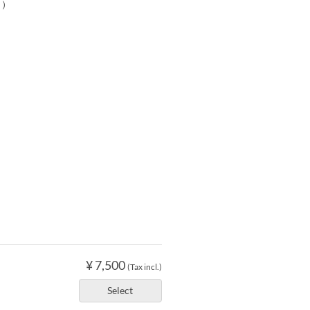
ュ）
¥ 7,500
(Tax incl.)
Select