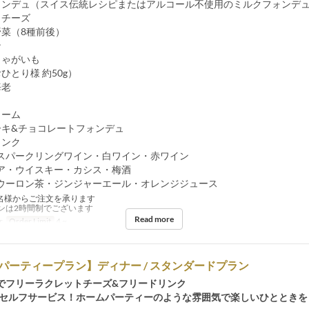
ォンデュ（スイス伝統レシピまたはアルコール不使用のミルクフォンデ
トチーズ
野菜（8種前後）
ン
じゃがいも
ひとり様 約50g）
海老
リーム
ーキ&チョコレートフォンデュ
リンク
スパークリングワイン・白ワイン・赤ワイン
ア・ウイスキー・カシス・梅酒
ウーロン茶・ジンジャーエール・オレンジジュース
名様からご注文を承ります
ンは2時間制でございます
Read more
r
Order Limit
4 ~
パーティープラン】ディナー / スタンダードプラン
でフリーラクレットチーズ&フリードリンク
&セルフサービス！ホームパーティーのような雰囲気で楽しいひとときを