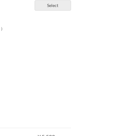
Select
ュ）