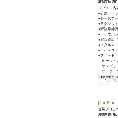
2階席貸切
《プラン内
●前菜：サ
●チーズフ
●ラクレッ
●新鮮季節
●ライ麦パ
●北海道産
●ピクルス
●アイスク
●フリード
・ビール・
・サングリ
・ソーダ・
Fine Print
4
こちらのプラ
Meals
Dinne
[2nd Floor
専用グリル
2階席貸切