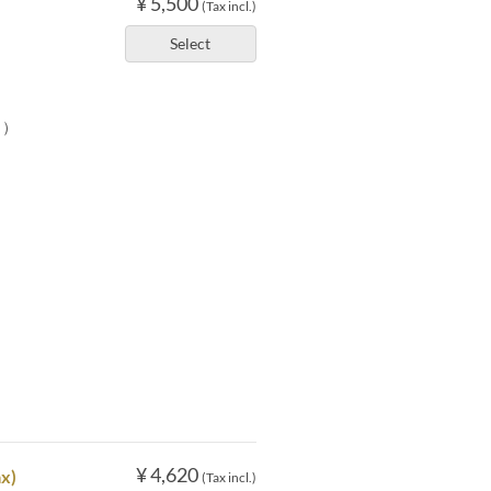
¥ 5,500
(Tax incl.)
Select
ュ）
¥ 4,620
ax)
(Tax incl.)