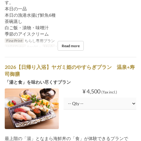
す。
本日の一品
本日の漁港水揚げ鮮魚6種
茶碗蒸し
白ご飯・漬物・味噌汁
季節のアイスクリーム
Fine Print
ちらし専用プラン
Read more
Valid Dates
Apr 01 ~
Meals
Lunch
2026【日帰り入浴】ヤガミ姫のやすらぎプラン 温泉+寿
司御膳
「湯と食」を味わい尽くすプラン
¥ 4,500
(Tax incl.)
最上階の「湯」となまら海鮮丼の「食」が体験できるプランで