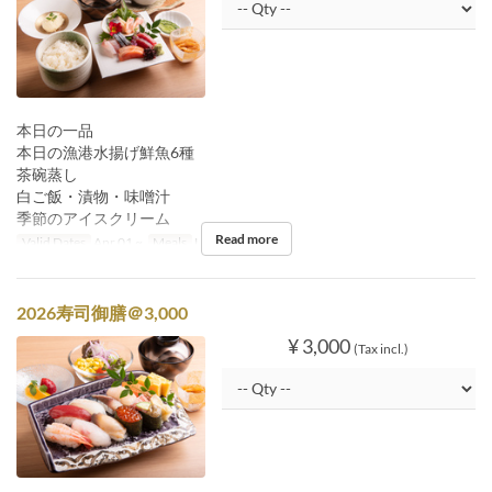
本日の一品
本日の漁港水揚げ鮮魚6種
茶碗蒸し
白ご飯・漬物・味噌汁
季節のアイスクリーム
Read more
Valid Dates
Apr 01 ~
Meals
Lunch
2026寿司御膳＠3,000
¥ 3,000
(Tax incl.)