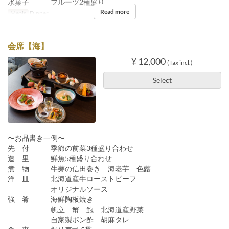
水菓子 フルーツ2種盛り
Read more
Meals
Dinner
会席【海】
¥ 12,000
(Tax incl.)
Select
〜お品書き一例〜
先 付 季節の前菜3種盛り合わせ
造 里 鮮魚5種盛り合わせ
煮 物 牛蒡の信田巻き 海老芋 色蕗
洋 皿 北海道産牛ローストビーフ
オリジナルソース
強 肴 海鮮陶板焼き
帆立 蟹 鮑 北海道産野菜
自家製ポン酢 胡麻タレ