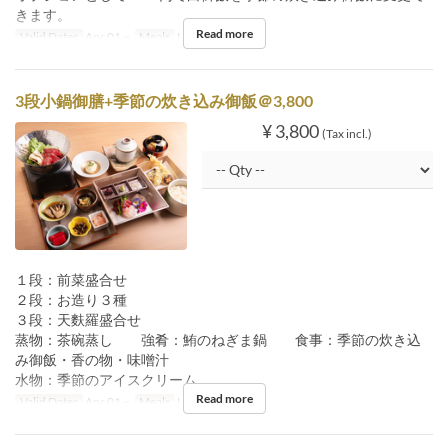
きます。
Read more
Valid Dates
Apr 01 ~
Meals
Lunch
3段小鍋御膳+季節の炊き込み御飯＠3,800
¥ 3,800
(Tax incl.)
１段：前菜盛合せ
２段：お造り３種
３段：天麩羅盛合せ
蒸物：茶碗蒸し 強肴：鮪のねぎま鍋 食事：季節の炊き込
み御飯・香の物・味噌汁
水物：季節のアイスクリーム
Read more
Valid Dates
Apr 01 ~
Meals
Lunch