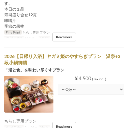
す。
本日の１品
寿司盛り合せ12貫
味噌汁
季節の果物
Fine Print
ちらし専用プラン
Read more
Valid Dates
Apr 01 ~
Meals
Lunch
2026【日帰り入浴】ヤガミ姫のやすらぎプラン 温泉+3
段小鍋御膳
「湯と食」を味わい尽くすプラン
¥ 4,500
(Tax incl.)
ちらし専用プラン
Read more
Valid Dates
Apr 01 ~
Meals
Lunch