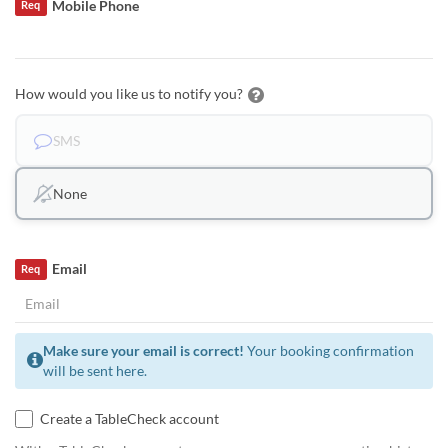
Mobile Phone
Req
How would you like us to notify you?
SMS
None
Email
Req
Make sure your email is correct!
Your booking confirmation
will be sent here.
Create a TableCheck account