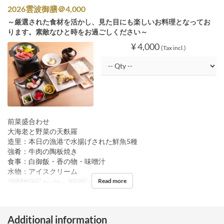
2026雲波御膳＠4,000
～厳選された食材を活かし、見た目にも楽しいお料理となってお
ります。素敵なひと時をお過ごしください～
¥ 4,000
(Tax incl.)
前菜盛合わせ
大海老と野菜の天麩羅
造里：本日の漁港で水揚げされた鮮魚5種
強肴：牛肉の陶板焼き
食事：白御飯・香の物・味噌汁
水物：アイスクリーム
Read more
Valid Dates
Apr 01 ~
Meals
Lunch
Additional information