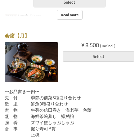
Select
Read more
Meals
Lunch, Dinner
会席【月】
¥ 8,500
(Tax incl.)
Select
〜お品書き一例〜
先 付 季節の前菜5種盛り合わせ
造 里 鮮魚3種盛り合わせ
煮 物 牛蒡の信田巻き 海老芋 色蕗
蒸 物 海鮮茶碗蒸し 鱶鰭餡
強 肴 ズワイ蟹しゃぶしゃぶ
食 事 握り寿司 5貫
止椀