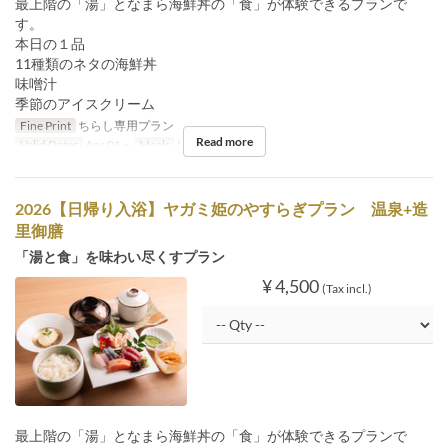
最上階の「湯」となまら海鮮丼の「食」が体験できるプランで
す。
本日の１品
11種類のネタの海鮮丼
味噌汁
季節のアイスクリーム
Fine Print
ちらし専用プラン
Read more
Valid Dates
Apr 01 ~
Meals
Lunch
2026【日帰り入浴】ヤガミ姫のやすらぎプラン 温泉+造
里御膳
「湯と食」を味わい尽くすプラン
¥ 4,500
(Tax incl.)
最上階の「湯」となまら海鮮丼の「食」が体験できるプランで