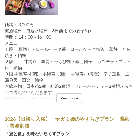
価格： 3,000円
実施曜日：毎週水曜日（3日前までの要予約）
時間： 14：00～16：00
メニュー
１段 葛切り・ロールケーキ苺・ロールケーキ抹茶・葛餅・どら
焼き・柏餅
２段 甘納豆・羊羹・わらび餅・銀月団子・カステラ・ブリュ
レ・果物
３段 手毬寿司(鯛)・手毬寿司(鮪)・手毬寿司(海老)・辛子蓮根・玉
蜀黍天・田楽・漬物
お飲み物 日本茶2種・紅茶2種類・フレーバーティー2種類からお
一つ選んでいただきます。
Read more
Valid Dates
Apr 01 ~
Days
W
Meals
Tea
2026【日帰り入浴】 ヤガミ姫のやすらぎプラン 温泉
＋雲波御膳
「湯と食」を味わい尽くすプラン