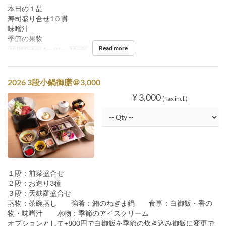
本日の１品
寿司盛り合せ1０貫
味噌汁
季節の果物
Read more
Valid Dates
Apr 01 ~
Meals
Lunch
2026 3段小鍋御膳＠3,000
¥ 3,000
(Tax incl.)
１段：前菜盛合せ
２段：お造り3種
３段：天麩羅盛合せ
蒸物：茶碗蒸し 強肴：鮪のねぎま鍋 食事：白御飯・香の
物・味噌汁 水物：季節のアイスクリーム
オプションとして+800円で白御飯を季節の炊き込み御飯に変更で