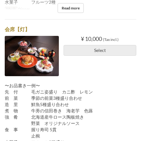
水菓子 フルーツ2種
Read more
Meals
Dinner
会席【灯】
¥ 10,000
(Tax incl.)
Select
〜お品書き一例〜
先 付 毛ガニ姿盛り カニ酢 レモン
前 菜 季節の前菜3種盛り合わせ
造 里 鮮魚5種盛り合わせ
煮 物 牛蒡の信田巻き 海老芋 色蕗
強 肴 北海道産牛ロース陶板焼き
野菜 オリジナルソース
食 事 握り寿司 5貫
止椀