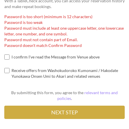
With a TableCheck account, you can access your reservation history
and make repeat bookings.
Password is too short (minimum is 12 characters)
Password is too weak
Password must include at least one uppercase letter, one lowercase
letter, one number, and one symbol.
Password must not contain part of Email.
Password doesn't match Confirm Password
I confirm I've read the Message from Venue above
Receive offers from Washokudoroko Kumonami / Hakodate
Yunokawa Onsen Umi to Akari and related venues
By submitting this form, you agree to the
relevant terms and
policies
.