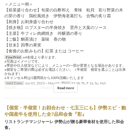
＜メニュー例＞
【前菜盛り合わせ】旬菜の白酢和え 青味 粒貝 彩り野菜の木
の芽の香り 鶏松風焼き 伊勢海老葛打ち 合鴨の炙り霜
【刺身】お刺身盛り合わせ
【焼き物】ロブスターの半身焼き 雲丹と大葉のソース
【主菜】牛フィレ肉網焼き 吟醸酒の香り
【ご飯】鯛茶漬け 薬味 香の物
【甘未】四季の果実
【食後のお飲みもの】紅茶 または コーヒー
Fine Print
※4名様より承ります。
※写真はイメージです。
※季節や仕入状況などにより、メニューの一部が変更となる場合があります。
※個室をご希望の際は必ずお電話ください。（半個室 個室を選ぶことは出来
かねます）
※キャンセル料は1週間前から100%頂戴いたします
Valid Dates
Jun 01, 2023 ~ May 07
Days
M, W, Th, F, Sa, Su, Hol
Read more
Meals
Lunch, Dinner
Order Limit
4 ~
【個室・半個室！お顔合わせ・七五三にも】伊勢エビ・鮑
や国産牛を使用した全7品和会食『彩』
リストランテマンジャーレ 伊勢山が贈る豪華食材を使用した和会
食。