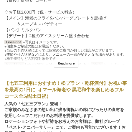
【食後】紅茶 or コーヒー
◇お子様2,800円（税・サービス料込）
【メイン】海老のフライ&ハンバーグプレート＆唐揚げ
＆スープ＆スパゲティー
【パン】ミルクパン
【デザート】2種のアイスクリーム盛り合わせ
Fine Print
※写真はイメージです。
※個室をご希望の際はお電話ください。
※当日の予約状況によっては個室のご案内が難しい場合がございます。
※季節や仕入状況などにより、メニューの一部が変更となる場合があります。
※株主優待などの割引対象外です
Read more
Valid Dates
Feb 20, 2025 ~ May 07
Days
M, W, Th, F
Meals
Lunch, Dinner
【七五三利用におすすめ！松プラン・乾杯酒付】お祝い事
を最高の1日に..オマール海老や.黒毛和牛を楽しめるフル
コース全5品(土日祝）
人気の「七五三プラン」登場！
ご家族のみなさまの想い出に残る御祝いの席にぴったりの食材を
使用しシェフこだわりのお料理を提供致します。
ロケーションフォトや祈祷をお考えのお客様は、弊社グループ
『ベスト-アニバーサリー』にて、ご案内も可能でございます！お