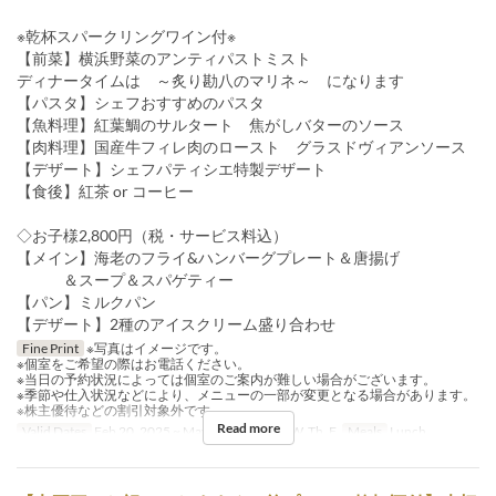
※乾杯スパークリングワイン付※
【前菜】横浜野菜のアンティパストミスト
ディナータイムは ～炙り勘八のマリネ～ になります
【パスタ】シェフおすすめのパスタ
【魚料理】紅葉鯛のサルタート 焦がしバターのソース
【肉料理】国産牛フィレ肉のロースト グラスドヴィアンソース
【デザート】シェフパティシエ特製デザート
【食後】紅茶 or コーヒー
◇お子様2,800円（税・サービス料込）
【メイン】海老のフライ&ハンバーグプレート＆唐揚げ
＆スープ＆スパゲティー
【パン】ミルクパン
【デザート】2種のアイスクリーム盛り合わせ
Fine Print
※写真はイメージです。
※個室をご希望の際はお電話ください。
※当日の予約状況によっては個室のご案内が難しい場合がございます。
※季節や仕入状況などにより、メニューの一部が変更となる場合があります。
※株主優待などの割引対象外です
Read more
Valid Dates
Feb 20, 2025 ~ May 07
Days
M, W, Th, F
Meals
Lunch