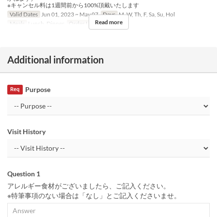
※キャンセル料は1週間前から100%頂戴いたします
Valid Dates
Jun 01, 2023 ~ May 07
Days
M, W, Th, F, Sa, Su, Hol
Read more
Meals
Lunch, Dinner
Order Limit
4 ~
Additional information
Purpose
Req
Visit History
Question 1
アレルギー食材がございましたら、ご記入ください。
※特筆事項のない場合は「なし」とご記入くださいませ。