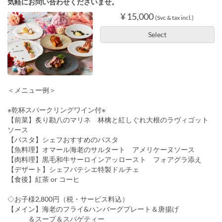
気軽にお問い合わせくださいませ。
¥ 15,000
(Svc & tax incl.)
Select
＜メニュー例＞
※乾杯スパークリングワイン付※
【前菜】炙り勘八のマリネ 林檎と紅しぐれ大根のラヴィゴット
ソース
【パスタ】シェフおすすめのパスタ
【魚料理】オマール海老のサルタート アメリケーヌソース
【肉料理】黒毛和牛サーロインアッロースト フォアグラ添え
【デザート】シェフパテシエ特製ドルチェ
【食後】紅茶 or コーヒ
◇お子様2,800円（税・サービス料込）
【メイン】海老のフライ&ハンバーグプレート＆唐揚げ
＆スープ＆スパゲティー