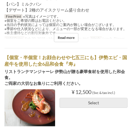
【パン】ミルクパン
【デザート】2種のアイスクリーム盛り合わせ
Fine Print
※写真はイメージです。
※個室をご希望の際はお電話ください。
※当日の予約状況によっては個室のご案内が難しい場合がございます。
※季節や仕入状況などにより、メニューの一部が変更となる場合があります。
※株主優待などの割引対象外です
Read more
Valid Dates
Feb 20, 2025 ~ May 07
Days
Sa, Su, Hol
Meals
Lunch, Dinner
【個室・半個室！お顔合わせや七五三にも】伊勢エビ・国
産牛を使用した全6品和会食『寿』
リストランテマンジャーレ 伊勢山が贈る豪華食材を使用した和会
食。
ご両家の大切なお集りにご利用ください。
¥ 12,500
(Svc & tax incl.)
Select