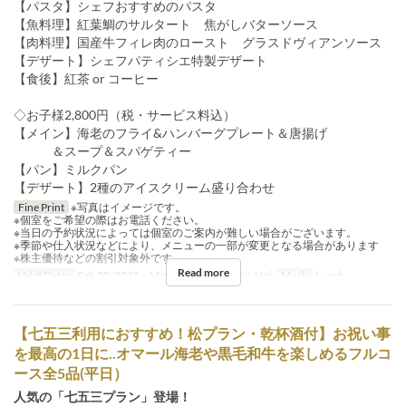
【パスタ】シェフおすすめのパスタ
【魚料理】紅葉鯛のサルタート 焦がしバターソース
【肉料理】国産牛フィレ肉のロースト グラスドヴィアンソース
【デザート】シェフパティシエ特製デザート
【食後】紅茶 or コーヒー
◇お子様2,800円（税・サービス料込）
【メイン】海老のフライ&ハンバーグプレート＆唐揚げ
＆スープ＆スパゲティー
【パン】ミルクパン
【デザート】2種のアイスクリーム盛り合わせ
Fine Print
※写真はイメージです。
※個室をご希望の際はお電話ください。
※当日の予約状況によっては個室のご案内が難しい場合がございます。
※季節や仕入状況などにより、メニューの一部が変更となる場合があります
※株主優待などの割引対象外です
Read more
Valid Dates
Feb 20, 2025 ~ May 07
Days
Sa, Su, Hol
Meals
Lunch
【七五三利用におすすめ！松プラン・乾杯酒付】お祝い事
を最高の1日に..オマール海老や黒毛和牛を楽しめるフルコ
ース全5品(平日）
人気の「七五三プラン」登場！