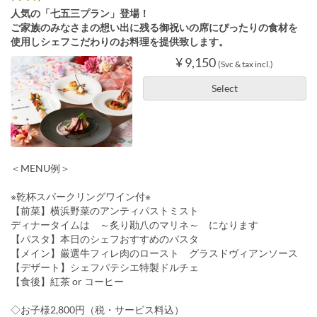
人気の「七五三プラン」登場！
ご家族のみなさまの想い出に残る御祝いの席にぴったりの食材を
使用しシェフこだわりのお料理を提供致します。
¥ 9,150
(Svc & tax incl.)
Select
＜MENU例＞
※乾杯スパークリングワイン付※
【前菜】横浜野菜のアンティパストミスト
ディナータイムは ～炙り勘八のマリネ～ になります
【パスタ】本日のシェフおすすめのパスタ
【メイン】厳選牛フィレ肉のロースト グラスドヴィアンソース
【デザート】シェフパテシエ特製ドルチェ
【食後】紅茶 or コーヒー
◇お子様2,800円（税・サービス料込）