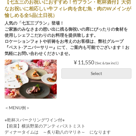
【七五三のお祝いにおすすめ！竹プラン・乾杯酒付】大切
なお祝いに相応しい牛フィレ肉を含む魚・肉のWメインが
愉しめる全5品(土日祝）
人気の「七五三プラン」登場！
ご家族のみなさまの想い出に残る御祝いの席にぴったりの食材を
使用しシェフこだわりのお料理を提供致します。
ロケーションフォトや祈祷をお考えのお客様は、弊社グループ
『ベスト-アニバーサリー』にて、ご案内も可能でございます！お
気軽にお問い合わせくださいませ。
¥ 11,550
(Svc & tax incl.)
Select
＜MENU例＞
※乾杯スパークリングワイン付※
【前菜】横浜野菜のアンティパストミスト
ディナータイムは ～炙り勘八のマリネ～ になります