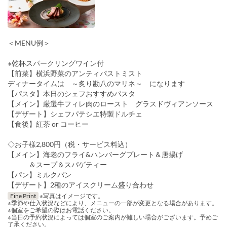
＜MENU例＞
※乾杯スパークリングワイン付
【前菜】横浜野菜のアンティパストミスト
ディナータイムは ～炙り勘八のマリネ～ になります
【パスタ】本日のシェフおすすめパスタ
【メイン】厳選牛フィレ肉のロースト グラスドヴィアンソース
【デザート】シェフパテシエ特製ドルチェ
【食後】紅茶 or コーヒー
◇お子様2,800円（税・サービス料込）
【メイン】海老のフライ&ハンバーグプレート＆唐揚げ
＆スープ＆スパゲティー
【パン】ミルクパン
【デザート】2種のアイスクリーム盛り合わせ
Fine Print
※写真はイメージです。
※季節や仕入状況などにより、メニューの一部が変更となる場合があります。
※個室をご希望の際はお電話ください。
※当日の予約状況によっては個室のご案内が難しい場合がございます。予めご
了承ください。