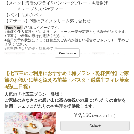
【メイン】海老のフライ&ハンバーグプレート＆唐揚げ
＆スープ＆スパゲティー
【パン】ミルクパン
【デザート】2種のアイスクリーム盛り合わせ
Fine Print
※写真はイメージです。
※季節や仕入状況などにより、メニューの一部が変更となる場合があります。
※個室をご希望の際はお電話ください。
※当日の予約状況によっては個室のご案内が難しい場合がございます。予めご
了承ください。
※株主優待などの割引対象外です
Read more
Valid Dates
Feb 20, 2025 ~ May 07
Days
M, W, Th, F
Meals
Lunch, Dinner
【七五三のご利用におすすめ！梅プラン・乾杯酒付】ご家
族のお祝いに華を添える前菜・パスタ・厳選牛フィレ等全
4品(土日祝）
人気の「七五三プラン」登場！
ご家族のみなさまの想い出に残る御祝いの席にぴったりの食材を
使用しシェフこだわりのお料理を提供致します。
¥ 9,150
(Svc & tax incl.)
Select