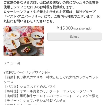
ご家族のみなさまの想い出に残る御祝いの席にぴったりの食材を
使用しシェフこだわりのお料理を提供致します。
ロケーションフォトや祈祷をお考えのお客様は、弊社グループ
『ベスト-アニバーサリー』にて、ご案内も可能でございます！お
気軽にお問い合わせくださいませ。
¥ 15,000
(Svc & tax incl.)
Select
メニュー例
※乾杯スパークリングワイン付※
【前菜】炙り勘八のマリネ 林檎と紅しぐれ大根のラヴィゴット
ソース
【パスタ】シェフおすすめのパスタ
【魚料理】オマール海老のサルタート アメリケーヌソース
【肉料理】黒毛和牛サーロインのアッロースト フォアグラ添え
【デザート】シェフパテシエ特製ドルチェ