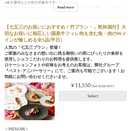
※株主優待などの割引対象外です
Read more
Valid Dates
Feb 20, 2025 ~ May 07
Days
Sa, Su, Hol
Meals
Lunch, Dinner
【七五三のお祝いにおすすめ！竹プラン・」乾杯酒付】大
切なお祝いに相応しい国産牛フィレ肉を含む魚・肉のWメ
インが愉しめる全5品(平日）
人気の「七五三プラン」登場！
ご家族のみなさまの想い出に残る御祝いの席にぴったりの食材を
使用しシェフこだわりのお料理を提供致します。
ロケーションフォトや祈祷をお考えのお客様は、弊社グループ
『ベスト-アニバーサリー』にて、ご案内も可能でございます！お
気軽にお問い合わせくださいませ。
¥ 11,550
(Svc & tax incl.)
Select
＜MENU例＞