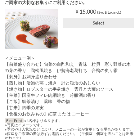
ご両家の大切なお集りにご利用ください。
¥ 15,000
(Svc & tax incl.)
Select
＜メニュー例＞
【前菜盛り合わせ】旬菜の白酢和え 青味 粒貝 彩り野菜の木
の芽の香り 鶏松風焼き 伊勢海老葛打ち 合鴨の炙り霜
【刺身】お刺身盛り合わせ
【蒸し物】活鮑の蒸し焼き 肝と独活のあしらい
【焼き物】ロブスターの半身焼き 雲丹と大葉のソース
【主菜】国産牛フィレ肉網焼き 吟醸酒の香り
【ご飯】鯛茶漬け 薬味 香の物
【甘未】四季の果実
【食後のお飲みもの】紅茶 または コーヒー
Fine Print
※4名様より承ります。
※写真はイメージです。
※季節や仕入状況などにより、メニューの一部が変更となる場合があります。
※個室をご希望の際は必ずお電話ください。（半個室 個室を選ぶことは出来
かねます）