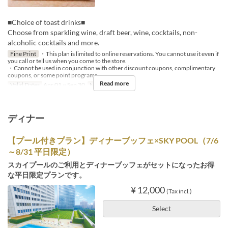
■Choice of toast drinks■
Choose from sparkling wine, draft beer, wine, cocktails, non-
alcoholic cocktails and more.
Fine Print
・This plan is limited to online reservations. You cannot use it even if
you call or tell us when you come to the store.
・Cannot be used in conjunction with other discount coupons, complimentary
coupons, or some point programs.
Read more
Valid Dates
Apr 01 ~ Sep 30
Meals
Lunch
ディナー
【プール付きプラン】ディナーブッフェ×SKY POOL（7/6
～8/31 平日限定）
スカイプールのご利用とディナーブッフェがセットになったお得
な平日限定プランです。
¥ 12,000
(Tax incl.)
Select