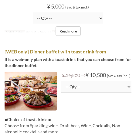
¥ 5,000
(Svc & tax incl.)
Read more
Valid Dates
Apr 01 ~ Sep 30
Meals
Dinner
[WEB only] Dinner buffet with toast drink from
It is a web-only plan with a toast drink that you can choose from for
the dinner buffet.
⇒
¥ 10,500
¥ 11,500
(Svc & tax incl.)
■Choice of toast drinks■
Choose from Sparkling wine, Draft beer, Wine, Cocktails, Non-
alcoholic cocktails and more.