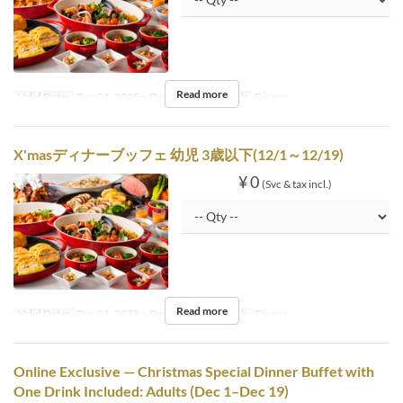
Read more
Valid Dates
Dec 01, 2025 ~ Dec 19, 2025
Meals
Dinner
X'masディナーブッフェ 幼児 3歳以下(12/1～12/19)
¥ 0
(Svc & tax incl.)
Read more
Valid Dates
Dec 01, 2025 ~ Dec 19, 2025
Meals
Dinner
Online Exclusive — Christmas Special Dinner Buffet with
One Drink Included: Adults (Dec 1–Dec 19)