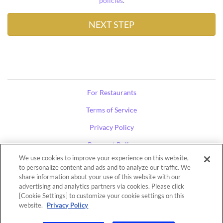
policies
.
For Restaurants
Terms of Service
Privacy Policy
Payment Policy
We use cookies to improve your experience on this website,
Restaurant Search
to personalize content and ads and to analyze our traffic. We
share information about your use of this website with our
advertising and analytics partners via cookies. Please click
Copyright ©
TableCheck Inc.
All Rights Reserved.
[Cookie Settings] to customize your cookie settings on this
website.
Privacy Policy