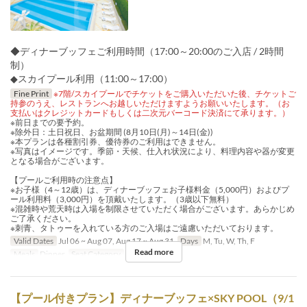
◆ディナーブッフェご利用時間（17:00～20:00のご入店 / 2時間
制）
◆スカイプール利用（11:00～17:00）
Fine Print
※7階/スカイプールでチケットをご購入いただいた後、チケットご
持参のうえ、レストランへお越しいただけますようお願いいたします。（お
支払いはクレジットカードもしくは二次元バーコード決済にて承ります。）
※前日までの要予約。
※除外日：土日祝日、お盆期間 (8月10日(月)～14日(金))
※本プランは各種割引券、優待券のご利用はできません。
※写真はイメージです。季節・天候、仕入れ状況により、料理内容や器が変更
となる場合がございます。
【プールご利用時の注意点】
※お子様（4～12歳）は、ディナーブッフェお子様料金（5,000円）およびプ
ール利用料（3,000円）を頂戴いたします。（3歳以下無料）
※混雑時や荒天時は入場を制限させていただく場合がございます。あらかじめ
ご了承ください。
※刺青、タトゥーを入れている方のご入場はご遠慮いただいております。
Valid Dates
Jul 06 ~ Aug 07, Aug 17 ~ Aug 31
Days
M, Tu, W, Th, F
Read more
Meals
Dinner
Seat Category
hall seats
【プール付きプラン】ディナーブッフェ×SKY POOL（9/1