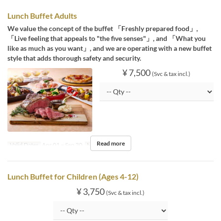
Lunch Buffet Adults
We value the concept of the buffet 「Freshly prepared food」,
「Live feeling that appeals to "the five senses"」, and 「What you
like as much as you want」, and we are operating with a new buffet
style that adds thorough safety and security.
¥ 7,500
(Svc & tax incl.)
Read more
Valid Dates
Apr 01 ~ Sep 30
Meals
Lunch
Lunch Buffet for Children (Ages 4-12)
¥ 3,750
(Svc & tax incl.)