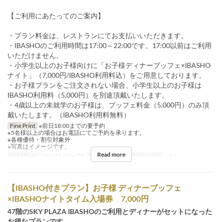
【ご利用にあたってのご案内】
・プラン料金は、レストランにてお支払いいただきます。
・IBASHOのご利用時間は17:00～22:00です。17:00以前はご利用
いただけません。
・小学生以上のお子様向けに「お子様ディナーブッフェ×IBASHO
ナイト」（7,000円/IBASHO利用料込）をご用意しております。
・お子様プランをご注文されない場合、小学生以上のお子様は
IBASHO利用料（5,000円）を別途頂戴いたします。
・4歳以上の未就学のお子様は、ブッフェ料金（5,000円）のみ頂
戴いたします。（IBASHO利用料無料）
Fine Print
※前日18:00までの要予約
※5名様以上の場合はお電話にてご予約を承ります。
※各種優待・割引対象外
※写真はイメージです。
Read more
Valid Dates
May 19 ~ Sep 30
Meals
Dinner
Order Limit
~ 4
【IBASHO付きプラン】お子様 ディナーブッフェ
×IBASHOナイトタイム入場券 7,000円
47階のSKY PLAZA IBASHOのご利用とディナーがセットになった
お得なプランです。