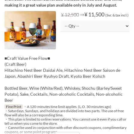
making it a great value plan available only in July and August.
⇒
¥ 11,500
¥ 12,500
(Svc & tax incl.)
■Craft Value Free Flow■
(Craft Beer)
Hitachino Nest Beer Daidai Ale, Hitachino Nest Beer Saison de
Japon, Abashiri Beer Ryuhyo Draft, Kyoto Beer Kolsch
Bottled Beer, Wine (White/Red), Whiskey, Shochu (Barley/Sweet
Potato), Sake, Cocktails, Non-alcoholic Cocktails, Non-alcoholic
Beer
Fine Print
・A 120-minutes time limit applies. (L.O. 30 minutes ago)
・Saturdays, Sundays, and holidays are divided into two parts. The use of free
flow will also be a corresponding time.
・This plan is limited to online reservations. You cannot use it even if you call or
tell us when you come to the store.
・Cannot be used in conjunction with other discount coupons, complimentary
coupons, or some point programs.