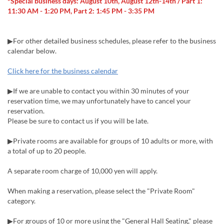
*Special business days: August 10th, August 12th-14th / Part 1:
11:30 AM - 1:20 PM, Part 2: 1:45 PM - 3:35 PM
▶For other detailed business schedules, please refer to the business
calendar below.
Click here for the business calendar
▶If we are unable to contact you within 30 minutes of your
reservation time, we may unfortunately have to cancel your
reservation.
Please be sure to contact us if you will be late.
▶Private rooms are available for groups of 10 adults or more, with
a total of up to 20 people.
A separate room charge of 10,000 yen will apply.
When making a reservation, please select the "Private Room"
category.
▶For groups of 10 or more using the "General Hall Seating," please