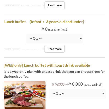
Read more
Valid Dates
Apr 01 ~ Sep 30
Meals
Lunch
Lunch buffet (Infant： 3 years old and under)
¥ 0
(Svc & tax incl.)
Read more
Valid Dates
Apr 01 ~ Sep 30
Meals
Lunch
[WEB only] Lunch buffet with toast drink available
It is a web-only plan with a toast drink that you can choose from for
the lunch buffet.
⇒
¥ 8,000
¥ 9,000
(Svc & tax incl.)