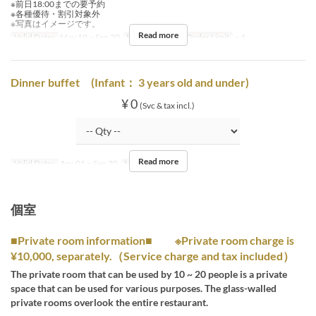
※前日18:00までの要予約
※各種優待・割引対象外
※写真はイメージです。
Read more
Valid Dates
May 19 ~ Sep 30
Meals
Dinner
Order Limit
~ 4
Dinner buffet (Infant： 3 years old and under)
¥ 0
(Svc & tax incl.)
Read more
Valid Dates
Apr 01 ~ Sep 30
Meals
Dinner
個室
■Private room information■ ※Private room charge is
¥10,000, separately.（Service charge and tax included）
The private room that can be used by 10 ~ 20 people is a private
space that can be used for various purposes. The glass-walled
private rooms overlook the entire restaurant.