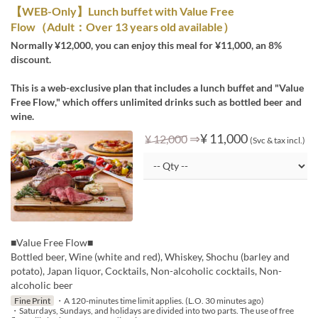
【WEB-Only】Lunch buffet with Value Free
Flow（Adult：Over 13 years old available）
Normally ¥12,000, you can enjoy this meal for ¥11,000, an 8%
discount.
This is a web-exclusive plan that includes a lunch buffet and "Value
Free Flow," which offers unlimited drinks such as bottled beer and
wine.
⇒
¥ 11,000
¥ 12,000
(Svc & tax incl.)
■Value Free Flow■
Bottled beer, Wine (white and red), Whiskey, Shochu (barley and
potato), Japan liquor, Cocktails, Non-alcoholic cocktails, Non-
alcoholic beer
Fine Print
・A 120-minutes time limit applies. (L.O. 30 minutes ago)
・Saturdays, Sundays, and holidays are divided into two parts. The use of free