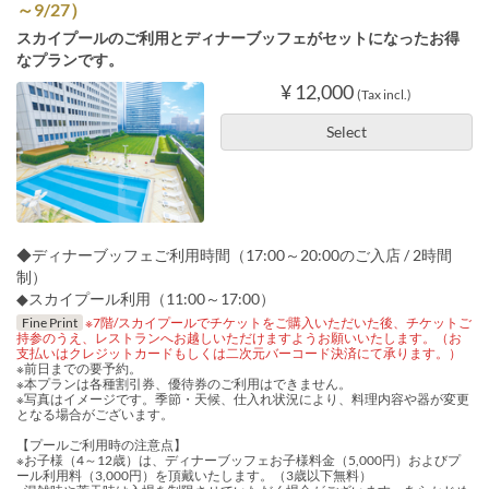
～9/27）
スカイプールのご利用とディナーブッフェがセットになったお得
なプランです。
¥ 12,000
(Tax incl.)
Select
◆ディナーブッフェご利用時間（17:00～20:00のご入店 / 2時間
制）
◆スカイプール利用（11:00～17:00）
Fine Print
※7階/スカイプールでチケットをご購入いただいた後、チケットご
持参のうえ、レストランへお越しいただけますようお願いいたします。（お
支払いはクレジットカードもしくは二次元バーコード決済にて承ります。）
※前日までの要予約。
※本プランは各種割引券、優待券のご利用はできません。
※写真はイメージです。季節・天候、仕入れ状況により、料理内容や器が変更
となる場合がございます。
【プールご利用時の注意点】
※お子様（4～12歳）は、ディナーブッフェお子様料金（5,000円）およびプ
ール利用料（3,000円）を頂戴いたします。（3歳以下無料）