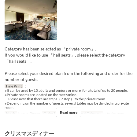
Category has been selected as 「private room」.
If you would like to use 「hall seats」, please select the category
「hall seats」.
Please select your desired plan from the following and order for the
number of guests.
Fine Print
：
※It can be used by 10 adults and seniors or more, for a total of up to 20 people.
※Private rooms are located on the mezzanine.
Please note that there are steps（7 step） to the private room.
※Depending on the number of guests, several tables may be divided in a private
room.
Read more
Meals
Lunch, Dinner
Order Limit
10 ~ 20
Seat Category
private room
クリスマスディナー