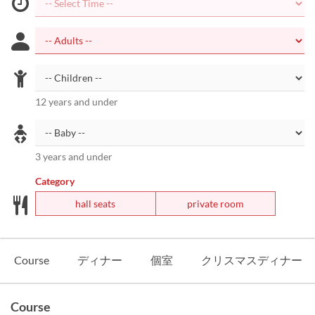
12 years and under
3 years and under
Category
hall seats
private room
Course
ディナー
個室
クリスマスディナー
Course