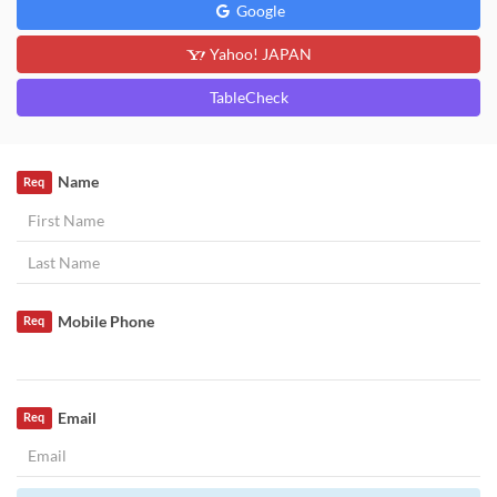
Google
Yahoo! JAPAN
TableCheck
Name
Req
Mobile Phone
Req
Email
Req