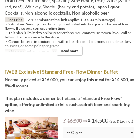
Draft beer, Bottled beer, Sparkling wine (white, rosé), Wine (white,
red, rosé), Whiskey, Shochu (barley and potato), Japan liquor,
Cocktails, Non-alcoholic cocktails, Non-alcoholic beer
Fine Print
・A 120-minutes time limit applies. (L.O. 30 minutes ago)
・Saturdays, Sundays, and holidays are divided into two parts. The use of free
flow will also be a corresponding time.
・This plan is limited to online reservations. You cannot use it even if you call or
tell us when you come to the store.
・Cannot be used in conjunction with other discount coupons, complimentary
coupons, or some point programs.
Read more
Valid Dates
Jul 01 ~ Sep 30
Meals
Lunch
[WEB Exclusive] Standard Free-Flow Dinner Buffet
Normally priced at ¥16,000, you can enjoy this meal for ¥14,500, an
8% discount.
This plan includes a dinner buffet and a "Standard Free Flow"
option, offering unlimited drinks such as draft beer and sparkling
wine.
⇒
¥ 14,500
¥ 16,000
(Svc & tax incl.)