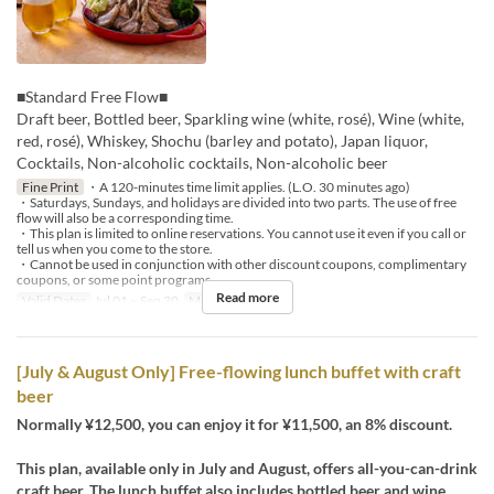
■Standard Free Flow■
Draft beer, Bottled beer, Sparkling wine (white, rosé), Wine (white,
red, rosé), Whiskey, Shochu (barley and potato), Japan liquor,
Cocktails, Non-alcoholic cocktails, Non-alcoholic beer
Fine Print
・A 120-minutes time limit applies. (L.O. 30 minutes ago)
・Saturdays, Sundays, and holidays are divided into two parts. The use of free
flow will also be a corresponding time.
・This plan is limited to online reservations. You cannot use it even if you call or
tell us when you come to the store.
・Cannot be used in conjunction with other discount coupons, complimentary
coupons, or some point programs.
Read more
Valid Dates
Jul 01 ~ Sep 30
Meals
Dinner
[July & August Only] Free-flowing lunch buffet with craft
beer
Normally ¥12,500, you can enjoy it for ¥11,500, an 8% discount.
This plan, available only in July and August, offers all-you-can-drink
craft beer. The lunch buffet also includes bottled beer and wine,