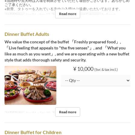
※混雑時や荒天時は入場を制限させていただく場合がございます。あらかじめ
ご了承ください。
※刺青、タトゥーを入れている方のご入場はご遠慮いただいております。
Read more
Valid Dates
Sep 01 ~ Sep 27
Meals
Dinner
Seat Category
hall seats
Dinner Buffet Adults
We value the concept of the buffet 「Freshly prepared food」,
「Live feeling that appeals to "the five senses"」, and 「What you
like as much as you want」, and we are operating with a new buffet
style that adds thorough safety and security.
¥ 10,000
(Svc & tax incl.)
Read more
Valid Dates
Apr 01 ~ Sep 30
Meals
Dinner
Dinner Buffet for Children