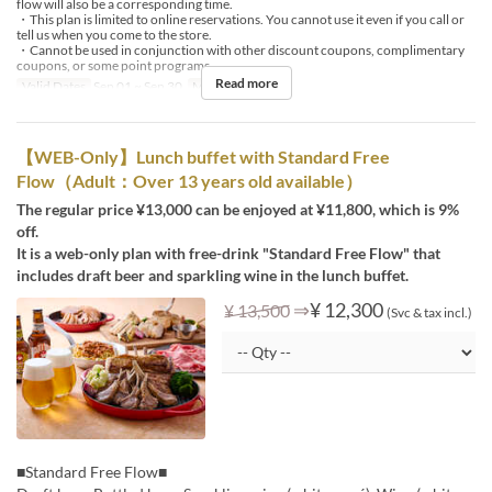
flow will also be a corresponding time.
・This plan is limited to online reservations. You cannot use it even if you call or
tell us when you come to the store.
・Cannot be used in conjunction with other discount coupons, complimentary
coupons, or some point programs.
Read more
Valid Dates
Sep 01 ~ Sep 30
Meals
Lunch
【WEB-Only】Lunch buffet with Standard Free
Flow（Adult：Over 13 years old available）
The regular price ¥13,000 can be enjoyed at ¥11,800, which is 9%
off.
It is a web-only plan with free-drink "Standard Free Flow" that
includes draft beer and sparkling wine in the lunch buffet.
⇒
¥ 12,300
¥ 13,500
(Svc & tax incl.)
■Standard Free Flow■