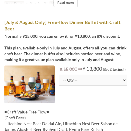
Read more
Valid Dates
Jul 01 ~ Aug 31
Meals
Lunch
[July & August Only] Free-flow Dinner Buffet with Craft
Beer
Normally ¥15,000, you can enjoy it for ¥13,800, an 8% discount.
This plan, available only in July and August, offers all-you-can-drink
craft beer. The dinner buffet also includes bottled beer and wine,
making it a great value plan available only in July and August.
⇒
¥ 13,800
¥ 15,000
(Svc & tax incl.)
■Craft Value Free Flow■
(Craft Beer)
Hitachino Nest Beer Daidai Ale, Hitachino Nest Beer Saison de
Japon, Abashiri Beer Ryuhyo Draft, Kyoto Beer Kolsch