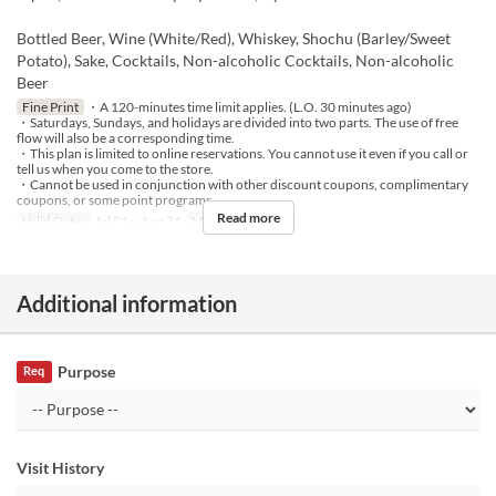
Bottled Beer, Wine (White/Red), Whiskey, Shochu (Barley/Sweet
Potato), Sake, Cocktails, Non-alcoholic Cocktails, Non-alcoholic
Beer
Fine Print
・A 120-minutes time limit applies. (L.O. 30 minutes ago)
・Saturdays, Sundays, and holidays are divided into two parts. The use of free
flow will also be a corresponding time.
・This plan is limited to online reservations. You cannot use it even if you call or
tell us when you come to the store.
・Cannot be used in conjunction with other discount coupons, complimentary
coupons, or some point programs.
Read more
Valid Dates
Jul 01 ~ Aug 31
Meals
Dinner
Additional information
Purpose
Req
Visit History