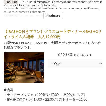
Fine Print
・This plan is limited to online reservations. You cannot use it even if
you call or tell us when you come to the store.
・Cannot be used in conjunction with other discount coupons, complimentary
coupons, or some point programs.
Read more
Valid Dates
Apr 01 ~ Sep 30
Meals
Dinner
【IBASHO付きプラン】グラスコートディナー×IBASHOナ
イトタイム入場券 大人12,000円
47階のSKY PLAZA IBASHOのご利用とディナーがセットになった
お得なプランです。
¥ 12,000
(Svc & tax incl.)
◆内容
・ディナーブッフェ（120分制/17:00～19:00のご入店）
・IBASHOのご利用(17:00～22:00 /ラストオーダー21:30）